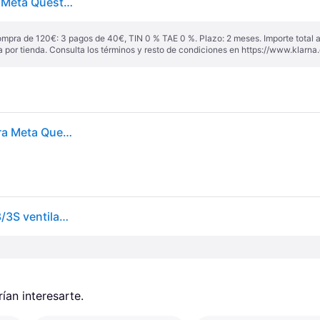
Correa de Cabeza con Batería BOBOVR S3 PRO para Meta Quest 3/3S
ompra de 120€: 3 pagos de 40€, TIN 0 % TAE 0 %. Plazo: 2 meses. Importe total
a por tienda. Consulta los términos y resto de condiciones en
https://www.klarna.
Sangle de descarga de carga Bobovr con batería para Meta Quest 3 Quest 3S de larga duración
Correa de batería BOBOVR S3 Pro para Meta Quest 3/3S ventilador frontal 10 000 mAh
an interesarte.