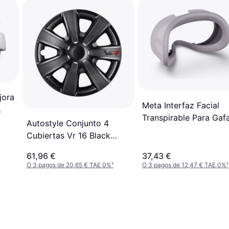
jora
Meta Interfaz Facial
Transpirable Para Gaf
Autostyle Conjunto 4
Quest 3S
Cubiertas Vr 16 Black
Look Carbon
61,96 €
37,43 €
O 3 pagos de 20,65 € TAE 0%
¹
O 3 pagos de 12,47 € TAE 0%
¹