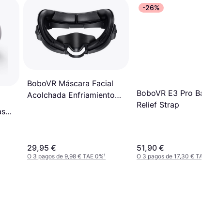
-26%
BoboVR Máscara Facial
BoboVR E3 Pro Batte
Acolchada Enfriamiento
Relief Strap
Meta Quest 3
as
29,95 €
51,90 €
O 3 pagos de 9,98 € TAE 0%
¹
O 3 pagos de 17,30 € TAE 0%