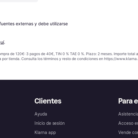
entes externas y debe utilizarse 
uí
.
ompra de 120€: 3 pagos de 40€, TIN 0 % TAE 0 %. Plazo: 2 meses. Importe total
a por tienda. Consulta los términos y resto de condiciones en
https://www.klarna.
Clientes
Para 
Ayuda
Asistenci
Inicio de sesión
Acceso e
Klarna app
Vende con