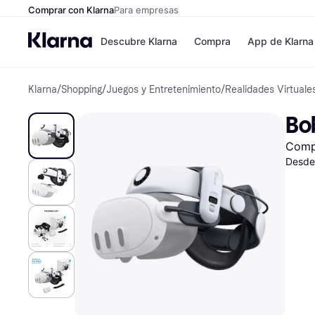
Comprar con Klarna
Para empresas
Descubre Klarna
Compra
App de Klarna
Klarna
/
Shopping
/
Juegos y Entretenimiento
/
Realidades Virtuale
Formas de pag
Tiendas
Formas de pago
MediaMarkt
Bob
Paga ahora
Shein
Paga en 3 plazos
Zalando Priv
Comp
Paga en 30 días
Zara
Financiación
JD Sports
Desde
Klarna en Apple 
Directorio de tie