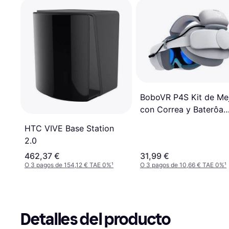
BoboVR P4S Kit de Me
con Correa y Baterôa
Magnética 5200mAh
HTC VIVE Base Station
2.0
462,37 €
31,99 €
O 3 pagos de 154,12 € TAE 0%
¹
O 3 pagos de 10,66 € TAE 0%
¹
Detalles del producto