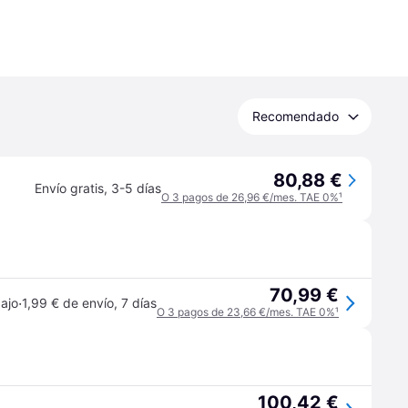
Recomendado
80,88 €
Envío gratis
,
3-5 días
O 3 pagos de 26,96 €/mes. TAE 0%
¹
70,99 €
·
ajo
1,99 € de envío
,
7 días
O 3 pagos de 23,66 €/mes. TAE 0%
¹
100,42 €