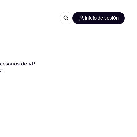
Inicio de sesión
Más información
les de oficina
Qué es Klarna?
cesorios de VR
s*
las categorías