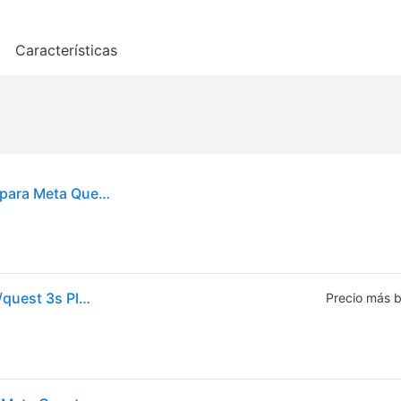
o
Características
Sangle de descarga de carga Bobovr con batería para Meta Quest 3 Quest 3S de larga duración
Bobovr S3 Pro Battery Relief Strap For Meta Quest 3/quest 3s Plateado
Precio más b