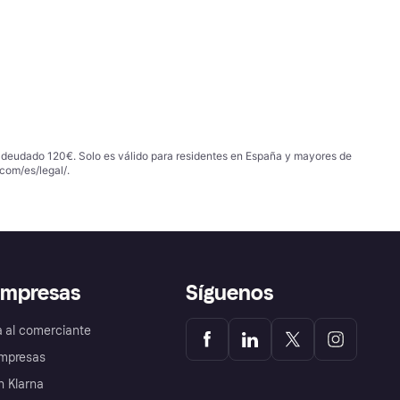
 adeudado 120€. Solo es válido para residentes en España y mayores de
com/es/legal/
.
empresas
Síguenos
a al comerciante
mpresas
 Klarna