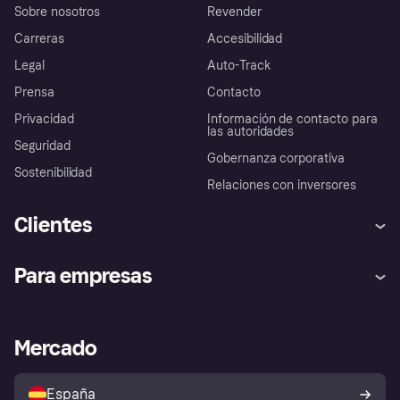
Sobre nosotros
Revender
Carreras
Accesibilidad
Legal
Auto-Track
Prensa
Contacto
Privacidad
Información de contacto para
las autoridades
Seguridad
Gobernanza corporativa
Sostenibilidad
Relaciones con inversores
Clientes
Ayuda
Promesa de protección contra
Para empresas
el fraude
Inicio de sesión
Nuestra promesa
Asistencia al comerciante
Portal de desarrolladores
Klarna app
Bienestar financiero
Acceso empresas
Estado operativo
Mercado
Directorio de tiendas
Configuración de privacidad
Vende con Klarna
Plataformas y socios
Política de protección al
comprador de Klarna
Tu derecho de desistimiento
España