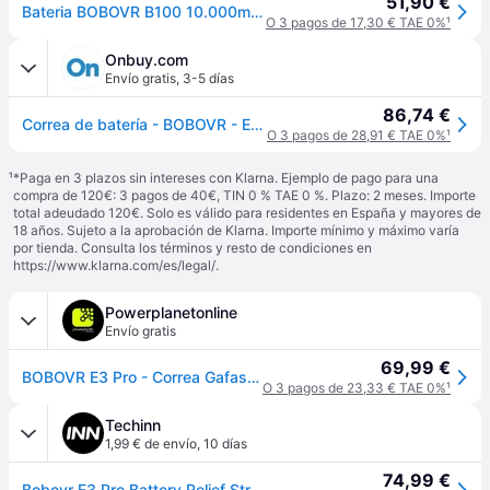
51,90 €
Bateria BOBOVR B100 10.000mAh para Correa Meta BOBOVR S3 y Pico BOBOVR P4U
O 3 pagos de 17,30 € TAE 0%
¹
Onbuy.com
Envío gratis
,
3-5 días
86,74 €
Correa de batería - BOBOVR - E3 Pro - Autonomía prolongada - Carga rápida - Audio 3,5 mm
O 3 pagos de 28,91 € TAE 0%
¹
¹
*Paga en 3 plazos sin intereses con Klarna. Ejemplo de pago para una
compra de 120€: 3 pagos de 40€, TIN 0 % TAE 0 %. Plazo: 2 meses. Importe
total adeudado 120€. Solo es válido para residentes en España y mayores de
18 años. Sujeto a la aprobación de Klarna. Importe mínimo y máximo varía
por tienda. Consulta los términos y resto de condiciones en
https://www.klarna.com/es/legal/
.
Powerplanetonline
Envío gratis
69,99 €
BOBOVR E3 Pro - Correa Gafas RV
O 3 pagos de 23,33 € TAE 0%
¹
Techinn
1,99 € de envío
,
10 días
74,99 €
Bobovr E3 Pro Battery Relief Strap For Meta Quest 3/3s Plateado