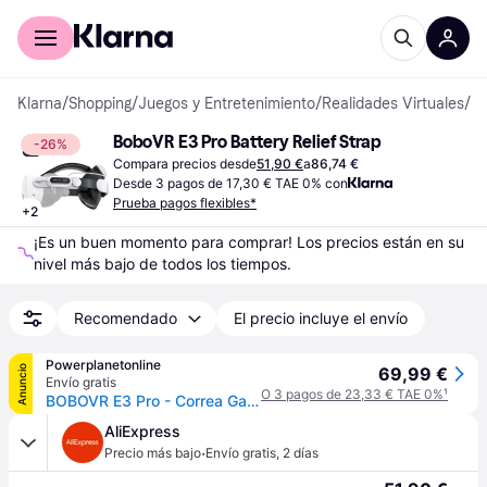
Comprar con Klarna
Para empresas
Klarna
/
Shopping
/
Juegos y Entretenimiento
/
Realidades Virtuales
/
Ac
BoboVR E3 Pro Battery Relief Strap
-26%
Compara precios desde
51,90 €
a
86,74 €
Desde 3 pagos de 17,30 € TAE 0% con
Prueba pagos flexibles*
+
2
¡Es un buen momento para comprar! Los precios están en su 
nivel más bajo de todos los tiempos.
Recomendado
El precio incluye el envío
Powerplanetonline
Anuncio
69,99 €
Envío gratis
O 3 pagos de 23,33 € TAE 0%
¹
BOBOVR E3 Pro - Correa Gafas RV
AliExpress
·
Precio más bajo
Envío gratis
,
2 días