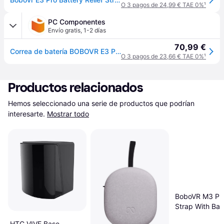
O 3 pagos de 24,99 € TAE 0%
¹
PC Componentes
Envío gratis
,
1-2 días
70,99 €
Correa de batería BOBOVR E3 Pro para Meta Quest 3/3S carga rápida y audio 3,5 mm
O 3 pagos de 23,66 € TAE 0%
¹
Productos relacionados
Hemos seleccionado una serie de productos que podrían 
interesarte.
Mostrar todo
BoboVR M3 P
Strap With Bat
Meta Quest 3
HTC VIVE Base