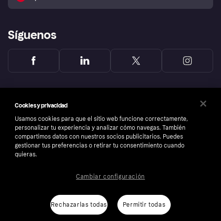
Reclamaciones
Síguenos
Cookies y privacidad
Usamos cookies para que el sitio web funcione correctamente,
personalizar tu experiencia y analizar cómo navegas. También
compartimos datos con nuestros socios publicitarios. Puedes
gestionar tus preferencias o retirar tu consentimiento cuando
quieras.
Cambiar configuración
Copyright © 2005-2026 Klarna Bank AB (publ). Sede central: Stockholm, Sweden. Todos
los derechos reservados. Klarna Bank AB (publ). Sveavägen 46, 111 34 Stockholm.
Número de empresa: 556737-0431
Rechazarlas todas
Permitir todas
Aviso Sobre Cookies
Klarna.com