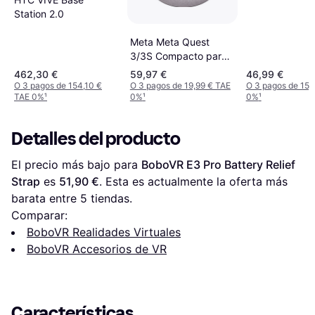
Headband
Station 2.0
Meta Meta Quest
3/3S Compacto para
Gafas
462,30 €
59,97 €
46,99 €
O 3 pagos de 154,10 €
O 3 pagos de 19,99 € TAE
O 3 pagos de 15,
TAE 0%
¹
0%
¹
0%
¹
Detalles del producto
El precio más bajo para 
BoboVR E3 Pro Battery Relief 
Strap
 es 
51,90 €
. Esta es actualmente la oferta más 
barata entre 
5
 tiendas.
Comparar:
BoboVR Realidades Virtuales
BoboVR Accesorios de VR
Características