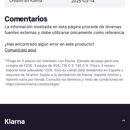
Creado en Klarna
2025-03-14
Comentarios
La información mostrada en esta página procede de diversas 
fuentes externas y debe utilizarse únicamente como referencia.

¿Has encontrado algún error en este producto? 
Comunícalo aquí
.
¹
*Paga en 3 plazos sin intereses con Klarna. Ejemplo de pago para una
compra de 120€: 3 pagos de 40€, TIN 0 % TAE 0 %. Plazo: 2 meses.
Importe total adeudado 120€. Solo es válido para residentes en España y
mayores de 18 años. Sujeto a la aprobación de Klarna. Importe mínimo y
máximo varía por tienda. Consulta los términos y resto de condiciones en
https://www.klarna.com/es/legal/
.
Klarna