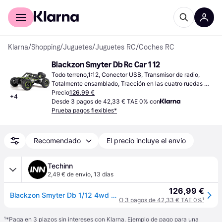
Comprar con Klarna
Para empresas
Klarna
/
Shopping
/
Juguetes
/
Juguetes RC
/
Coches RC
Blackzon Smyter Db Rc Car 1 12
Todo terreno,1:12, Conector USB, Transmisor de radio, 
Totalmente ensamblado, Tracción en las cuatro ruedas 
(4WD)
Precio
126,99 €
+
4
Desde 3 pagos de 42,33 € TAE 0% con
Prueba pagos flexibles*
Recomendado
El precio incluye el envío
Techinn
2,49 € de envío
,
13 días
126,99 €
Blackzon Smyter Db 1/12 4wd Rc Car Negro
O 3 pagos de 42,33 € TAE 0%
¹
¹
*Paga en 3 plazos sin intereses con Klarna. Ejemplo de pago para una