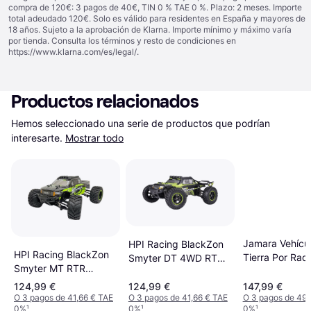
compra de 120€: 3 pagos de 40€, TIN 0 % TAE 0 %. Plazo: 2 meses. Importe
total adeudado 120€. Solo es válido para residentes en España y mayores de
18 años. Sujeto a la aprobación de Klarna. Importe mínimo y máximo varía
por tienda. Consulta los términos y resto de condiciones en
https://www.klarna.com/es/legal/
.
Productos relacionados
Hemos seleccionado una serie de productos que podrían 
interesarte.
Mostrar todo
Jamara Vehícu
HPI Racing BlackZon
HPI Racing BlackZon
Tierra Por Rad
Smyter DT 4WD RTR
Smyter MT RTR
Control 1 12
540112
540110
124,99 €
124,99 €
147,99 €
O 3 pagos de 41,66 € TAE
O 3 pagos de 41,66 € TAE
O 3 pagos de 49,
0%
¹
0%
¹
0%
¹