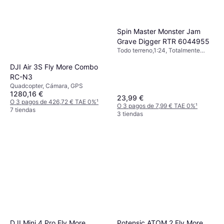
Spin Master Monster Jam
Grave Digger RTR 6044955
Todo terreno,1:24, Totalmente
ensamblado
DJI Air 3S Fly More Combo
RC-N3
Quadcopter, Cámara, GPS
1280,16 €
23,99 €
O 3 pagos de 426,72 € TAE 0%
¹
O 3 pagos de 7,99 € TAE 0%
¹
7 tiendas
3 tiendas
DJI Mini 4 Pro Fly More
Potensic ATOM 2 Fly More