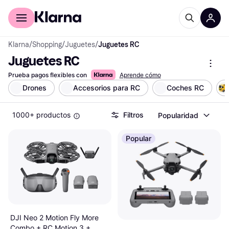
Comprar con Klarna
Para empresas
Klarna
/
Shopping
/
Juguetes
/
Juguetes RC
Juguetes RC
Prueba pagos flexibles con
Aprende cómo
Drones
Accesorios para RC
Coches RC
1000+ productos
Filtros
Popularidad
Popular
DJI Neo 2 Motion Fly More
Combo + RC Motion 3 +