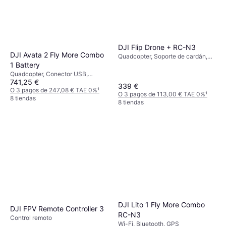
DJI Flip Drone + RC-N3
DJI Avata 2 Fly More Combo
Quadcopter, Soporte de cardán,
Lector de tarjetas de memoria,
1 Battery
Protector de hélice, Conector
Quadcopter, Conector USB,
USB, Cámara, Aplicación móvil,
741,25 €
Aplicación móvil, Cámara, Lector
339 €
Wi-Fi, GPS, Bluetooth
de tarjetas de memoria, Protector
O 3 pagos de 247,08 € TAE 0%
¹
O 3 pagos de 113,00 € TAE 0%
¹
de hélice, Vista en primera
8 tiendas
8 tiendas
persona (FPV), Soporte de cardán,
Wi-Fi
DJI Lito 1 Fly More Combo
DJI FPV Remote Controller 3
RC-N3
Control remoto
Wi-Fi, Bluetooth, GPS