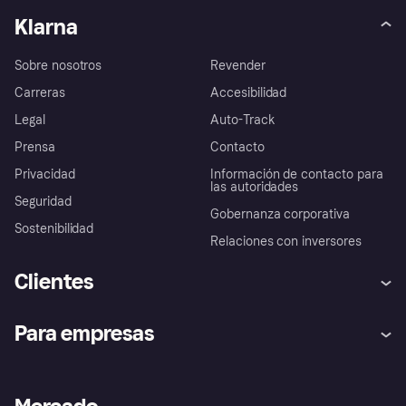
Klarna
Sobre nosotros
Revender
Carreras
Accesibilidad
Legal
Auto-Track
Prensa
Contacto
Privacidad
Información de contacto para
las autoridades
Seguridad
Gobernanza corporativa
Sostenibilidad
Relaciones con inversores
Clientes
Ayuda
Promesa de protección contra
Para empresas
el fraude
Inicio de sesión
Nuestra promesa
Asistencia al comerciante
Portal de desarrolladores
Klarna app
Bienestar financiero
Acceso empresas
Estado operativo
Directorio de tiendas