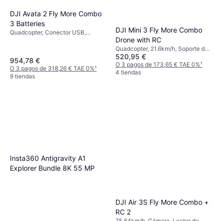
DJI Avata 2 Fly More Combo
3 Batteries
DJI Mini 3 Fly More Combo
Quadcopter, Conector USB,
Drone with RC
Cámara, Soporte de cardán,
Protector de hélice, Lector de
Quadcopter, 21.6km/h, Soporte de
tarjetas de memoria, Vista en
520,95 €
cardán, Cámara, Conector USB,
954,78 €
primera persona (FPV), Wi-Fi
Lector de tarjetas de memoria, Wi-
O 3 pagos de 173,65 € TAE 0%
¹
O 3 pagos de 318,26 € TAE 0%
¹
Fi, Bluetooth
4 tiendas
9 tiendas
Insta360 Antigravity A1
Explorer Bundle 8K 55 MP
DJI Air 3S Fly More Combo +
RC 2
75.64km/h, Cámara, Lector de