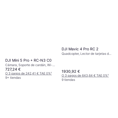
DJI Mavic 4 Pro RC 2
Quadcopter, Lector de tarjetas de
memoria
DJI Mini 5 Pro + RC-N3 C0
Cámara, Soporte de cardán, Wi-Fi,
727,24 €
GPS, Bluetooth
1930,92 €
O 3 pagos de 242,41 € TAE 0%
¹
O 3 pagos de 643,64 € TAE 0%
¹
9+ tiendas
9 tiendas