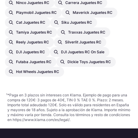
Ninco Juguetes RC
Carrera Juguetes RC
Playmobil Juguetes RC
Maverick Juguetes RC
Cat Juguetes RC
Siku Juguetes RC
Tamiya Juguetes RC
Traxxas Juguetes RC
Reely Juguetes RC
Silverlit Juguetes RC
DJI Juguetes RC
DJI Juguetes RC On Sale
Futaba Juguetes RC
Dickie Toys Juguetes RC
Hot Wheels Juguetes RC
¹
*Paga en 3 plazos sin intereses con Klarna. Ejemplo de pago para una
compra de 120€: 3 pagos de 40€, TIN 0 % TAE 0 %. Plazo: 2 meses.
Importe total adeudado 120€. Solo es válido para residentes en España
y mayores de 18 años. Sujeto a la aprobación de Klarna. Importe mínimo
y máximo varía por tienda. Consulta los términos y resto de condiciones
en
https://www.klarna.com/es/legal/
.