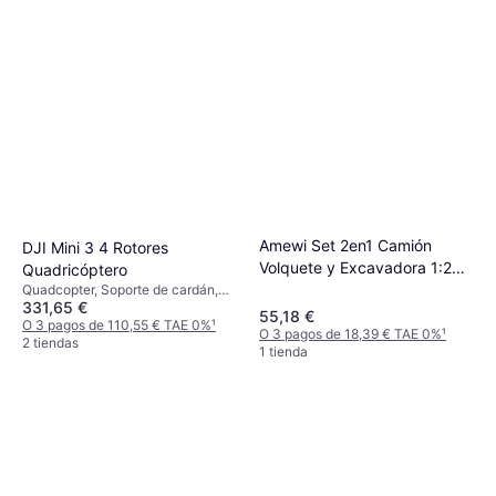
Amewi Set 2en1 Camión
DJI Mini 3 4 Rotores
Volquete y Excavadora 1:24
Quadricóptero
RTR 6+
Quadcopter, Soporte de cardán,
331,65 €
Cámara, Conector USB,
55,18 €
GLONASS, GPS
O 3 pagos de 110,55 € TAE 0%
¹
O 3 pagos de 18,39 € TAE 0%
¹
2 tiendas
1 tienda