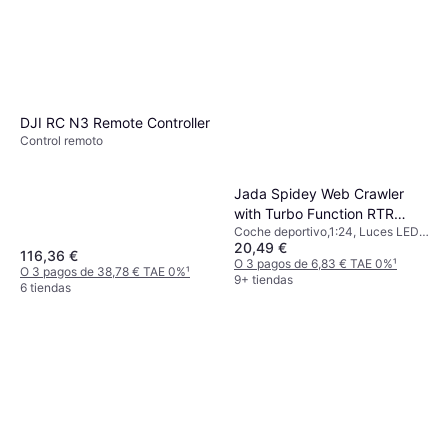
DJI RC N3 Remote Controller
Control remoto
Jada Spidey Web Crawler
with Turbo Function RTR
Coche deportivo,1:24, Luces LED,
‎203223000
20,49 €
Transmisor de radio, Totalmente
116,36 €
ensamblado
O 3 pagos de 6,83 € TAE 0%
¹
O 3 pagos de 38,78 € TAE 0%
¹
9+ tiendas
6 tiendas