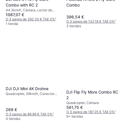
Combo with RC 2
Combo
44.3km/h, Cámara, Lector de
1087,07 €
tarjetas de memoria, Protector de
396,54 €
hélice, Soporte de cardán, Luces
O 3 pagos de 362,35 € TAE 0%
¹
O 3 pagos de 132,18 € TAE 0%
¹
LED, Conector USB, Aplicación
1 tienda
3 tiendas
móvil, Bluetooth, Wi-Fi, GPS
DJI DJI Mini 4K Drohne
DJI Flip Fly More Combo RC
Quadcopter, 38km/h, Conector
2
USB, Aplicación móvil, Cámara,
Lector de tarjetas de memoria,
Quadcopter, Cámara
561,75 €
Motor sin escobillas, GLONASS,
269 €
Wi-Fi, GPS
O 3 pagos de 187,25 € TAE 0%
¹
O 3 pagos de 89,66 € TAE 0%
¹
9+ tiendas
4 tiendas