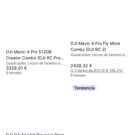
DJI Mavic 4 Pro Fly More
Combo (DJI RC 2)
DJI Mavic 4 Pro 512GB
Quadcopter, Lector de tarjetas de
Creator Combo (DJI RC Pro
memoria
Quadcopter, Lector de tarjetas de
2)
2439,32 €
3328,01 €
memoria, Cámara, Conector USB,
O 3 pagos de 813,10 € TAE 0%
¹
GPS
9 tiendas
8 tiendas
Tendencia
DJI O4 Air Unit Pro para Dron