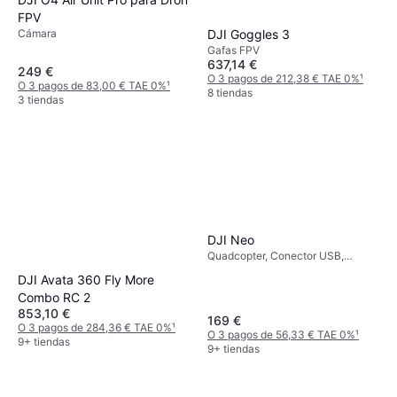
FPV
DJI Goggles 3
Cámara
Gafas FPV
637,14 €
249 €
O 3 pagos de 212,38 € TAE 0%
¹
O 3 pagos de 83,00 € TAE 0%
¹
8 tiendas
3 tiendas
DJI Neo
Quadcopter, Conector USB,
Protector de hélice, Cámara,
DJI Avata 360 Fly More
Aplicación móvil, Bluetooth, GPS,
Combo RC 2
Wi-Fi
853,10 €
169 €
O 3 pagos de 284,36 € TAE 0%
¹
O 3 pagos de 56,33 € TAE 0%
¹
9+ tiendas
9+ tiendas