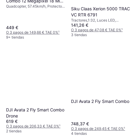
Combo 12 Megapixel 18 Min
Quadcopter, 57.45km/h, Protector
Autonomía 22 GB
Siku Claas Xerion 5000 TRAC
de hélice, Cámara, Wi-Fi, GPS,
VC RTR 6791
Bluetooth
Tractores,1:32, Luces LED,
141,26 €
Aplicación móvil, Bluetooth,
449 €
Totalmente ensamblado, Tracción
O 3 pagos de 47,08 € TAE 0%
¹
O 3 pagos de 149,66 € TAE 0%
¹
en las cuatro ruedas (4WD)
3 tiendas
9+ tiendas
DJI Avata 2 Fly Smart Combo
DJI Avata 2 Fly Smart Combo
Drone
619 €
748,37 €
O 3 pagos de 206,33 € TAE 0%
¹
O 3 pagos de 249,45 € TAE 0%
¹
2 tiendas
4 tiendas