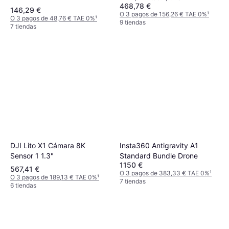
468,78 €
146,29 €
O 3 pagos de 156,26 € TAE 0%
¹
O 3 pagos de 48,76 € TAE 0%
¹
9 tiendas
7 tiendas
DJI Lito X1 Cámara 8K
Insta360 Antigravity A1
Sensor 1 1.3"
Standard Bundle Drone
1150 €
567,41 €
O 3 pagos de 383,33 € TAE 0%
¹
O 3 pagos de 189,13 € TAE 0%
¹
7 tiendas
6 tiendas