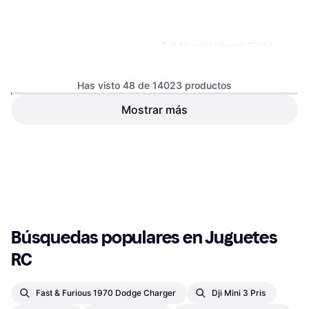
DJI Neo Intelligent Flight
Battery
Batería
Has visto 48 de 14023 productos
Mostrar más
DJI Lito X1 Intelligent Flight
Battery
65,08 €
38,23 €
O 3 pagos de 21,69 € TAE 0%
¹
O 3 pagos de 12,74 € TAE 0%
¹
5 tiendas
7 tiendas
1
2
3
...
148
...
293
Búsquedas populares en Juguetes 
RC
Fast & Furious 1970 Dodge Charger
Dji Mini 3 Pris