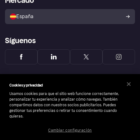
Mercado
Configuración de privacidad
Vende con Klarna
Plataformas y socios
Política de protección al
comprador de Klarna
Tu derecho de desistimiento
España
Reclamaciones
Síguenos
Cookies y privacidad
Usamos cookies para que el sitio web funcione correctamente,
personalizar tu experiencia y analizar cómo navegas. También
compartimos datos con nuestros socios publicitarios. Puedes
gestionar tus preferencias o retirar tu consentimiento cuando
quieras.
Cambiar configuración
Copyright © 2005-2026 Klarna Bank AB (publ). Sede central: Stockholm, Sweden. Todos
los derechos reservados. Klarna Bank AB (publ). Sveavägen 46, 111 34 Stockholm.