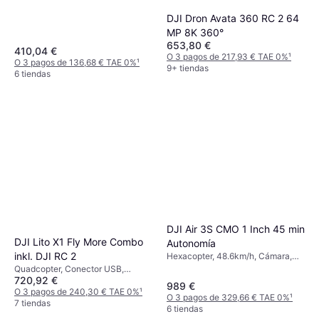
DJI Dron Avata 360 RC 2 64
MP 8K 360°
653,80 €
410,04 €
O 3 pagos de 217,93 € TAE 0%
¹
O 3 pagos de 136,68 € TAE 0%
¹
9+ tiendas
6 tiendas
DJI Air 3S CMO 1 Inch 45 min
DJI Lito X1 Fly More Combo
Autonomía
inkl. DJI RC 2
Hexacopter, 48.6km/h, Cámara,
Conector USB, Wi-Fi, GPS,
Quadcopter, Conector USB,
Bluetooth
720,92 €
Aplicación móvil, Cámara
989 €
O 3 pagos de 240,30 € TAE 0%
¹
O 3 pagos de 329,66 € TAE 0%
¹
7 tiendas
6 tiendas