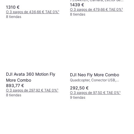
1439 €
tarjetas de memoria, Conector
1310 €
USB, Transmisor de radio, Luces
O 3 pagos de 479,66 € TAE 0%
¹
O 3 pagos de 436,66 € TAE 0%
¹
LED, GPS, Bluetooth
8 tiendas
8 tiendas
DJI Avata 360 Motion Fly
DJI Neo Fly More Combo
More Combo
Quadcopter, Conector USB,
Cámara, Protector de hélice, Wi-
893,77 €
292,50 €
Fi, Bluetooth
O 3 pagos de 297,92 € TAE 0%
¹
O 3 pagos de 97,50 € TAE 0%
¹
8 tiendas
9 tiendas