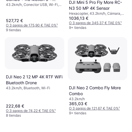
DJI Mini 5 Pro Fly More RC-
43.2km/h, Conector USB, Wi-Fi,
Goggles N3
N3 50 MP 4K Sensor
Bluetooth
Hexacopter, 43.2km/h, Cámara,
1036,13 €
Soporte de cardán, Soporte para
527,72 €
cámara, Wi-Fi, GPS, Bluetooth
O 3 pagos de 345,37 € TAE 0%
¹
O 3 pagos de 175,90 € TAE 0%
¹
9+ tiendas
9 tiendas
DJI Neo 2 12 MP 4K RTF WiFi
Bluetooth Drone
DJI Neo 2 Combo Fly More
43.2km/h, Bluetooth, Wi-Fi
Combo
43.2km/h
365,03 €
222,68 €
O 3 pagos de 121,67 € TAE 0%
¹
O 3 pagos de 74,22 € TAE 0%
¹
9+ tiendas
8 tiendas