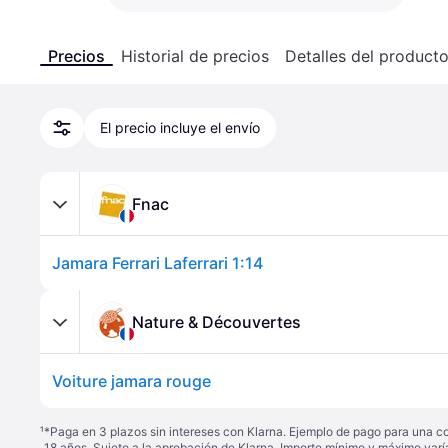
Precios
Historial de precios
Detalles del product
El precio incluye el envío
Fnac
Jamara Ferrari Laferrari 1:14
Nature & Découvertes
Voiture jamara rouge
¹
*Paga en 3 plazos sin intereses con Klarna. Ejemplo de pago para una c
18 años. Sujeto a la aprobación de Klarna. Importe mínimo y máximo varí