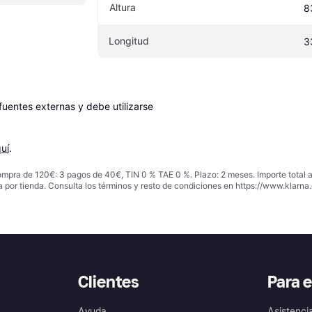
Altura
8
Longitud
3
entes externas y debe utilizarse 
uí
.
ompra de 120€: 3 pagos de 40€, TIN 0 % TAE 0 %. Plazo: 2 meses. Importe total
a por tienda. Consulta los términos y resto de condiciones en
https://www.klarna.
Clientes
Para 
Ayuda
Asistenci