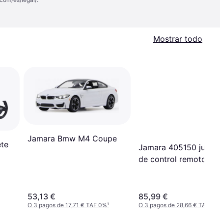
Mostrar todo
Jamara Bmw M4 Coupe
te
Jamara 405150 jugue
de control remoto
53,13 €
85,99 €
O 3 pagos de 17,71 € TAE 0%
¹
O 3 pagos de 28,66 € TAE 0%