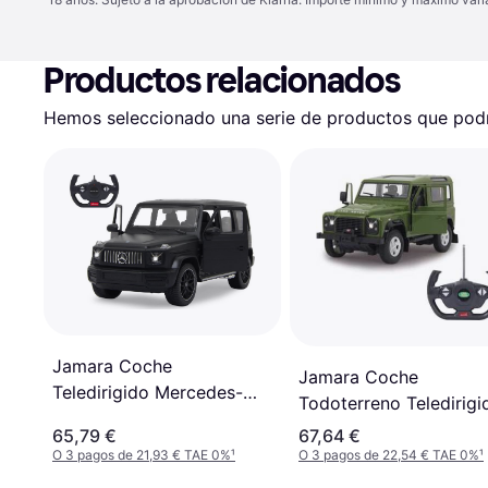
Productos relacionados
Hemos seleccionado una serie de productos que podrí
Jamara Coche
Jamara Coche
Teledirigido Mercedes-
Todoterreno Teledirigi
benz Amg G63 2,4 Ghz
Land Rover Defender
65,79 €
67,64 €
1:14
Verde 1:14
O 3 pagos de 21,93 € TAE 0%
¹
O 3 pagos de 22,54 € TAE 0%
¹