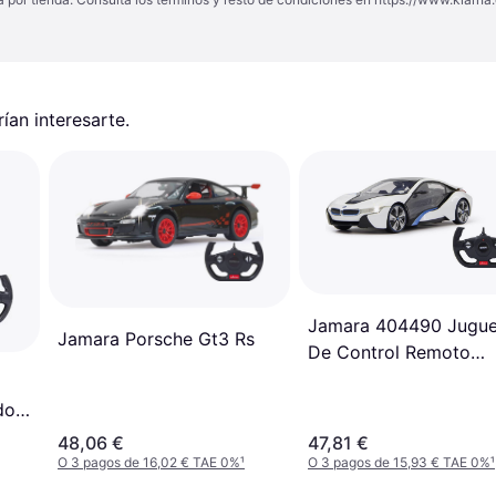
an interesarte.
Jamara 404490 Jugue
Jamara Porsche Gt3 Rs
De Control Remoto
Juguetes De Control
Remoto Negro, Color
do
Blancovehículo
48,06 €
47,81 €
Teledirigido
O 3 pagos de 16,02 € TAE 0%
¹
O 3 pagos de 15,93 € TAE 0%
¹