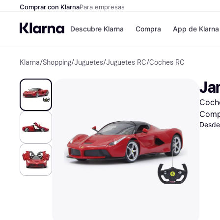
Comprar con Klarna
Para empresas
Descubre Klarna
Compra
App de Klarna
Klarna
/
Shopping
/
Juguetes
/
Juguetes RC
/
Coches RC
Formas de pag
Tiendas
Formas de pago
MediaMarkt
Jam
Paga ahora
Shein
Paga en 3 plazos
Zalando Priv
Coche
Paga en 30 días
Zara
Financiación
JD Sports
Comp
Klarna en Apple 
Desde
Directorio de tie