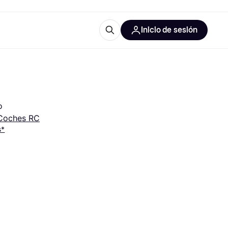
Inicio de sesión
Más información
les de oficina
Qué es Klarna?
o
Coches RC
s*
las categorías