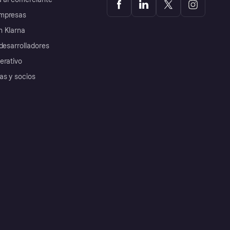
mpresas
 Klarna
desarrolladores
erativo
as y socios