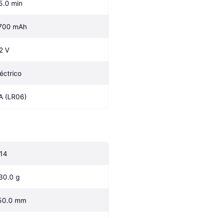
5.0 min
700 mAh
.2 V
léctrico
A (LR06)
:14
30.0 g
50.0 mm