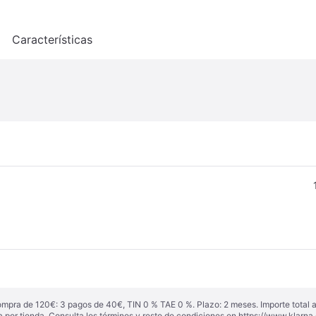
o
Características
ompra de 120€: 3 pagos de 40€, TIN 0 % TAE 0 %. Plazo: 2 meses. Importe total
a por tienda. Consulta los términos y resto de condiciones en
https://www.klarna.