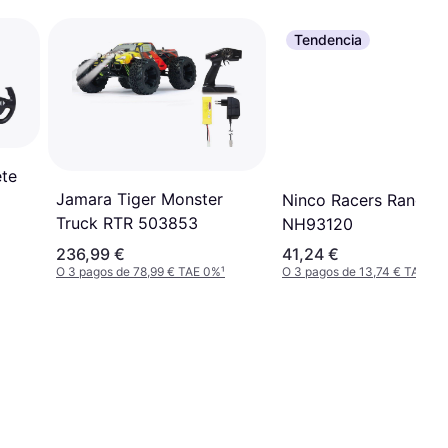
Tendencia
te
Jamara Tiger Monster
Ninco Racers Ranger
Truck RTR 503853
NH93120
236,99 €
41,24 €
O 3 pagos de 78,99 € TAE 0%
¹
O 3 pagos de 13,74 € TAE 0%