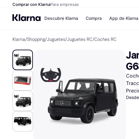
Comprar con Klarna
Para empresas
Descubre Klarna
Compra
App de Klarna
Klarna
/
Shopping
/
Juguetes
/
Juguetes RC
/
Coches RC
Formas de pag
Tiendas
Formas de pago
MediaMarkt
Ja
Paga ahora
Shein
Paga en 3 plazos
Zalando Priv
G63
Paga en 30 días
Zara
Financiación
JD Sports
Coche
Klarna en Apple 
Tracc
Preci
Directorio de tie
Desde