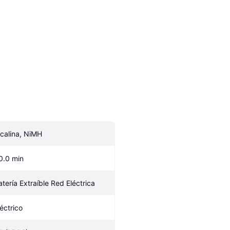
lcalina, NiMH
0.0 min
atería Extraíble Red Eléctrica
léctrico