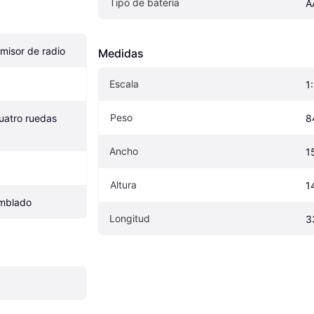
Tipo de batería
A
misor de radio
Medidas
Escala
1
Peso
uatro ruedas 
8
Ancho
1
Altura
1
amblado
Longitud
3