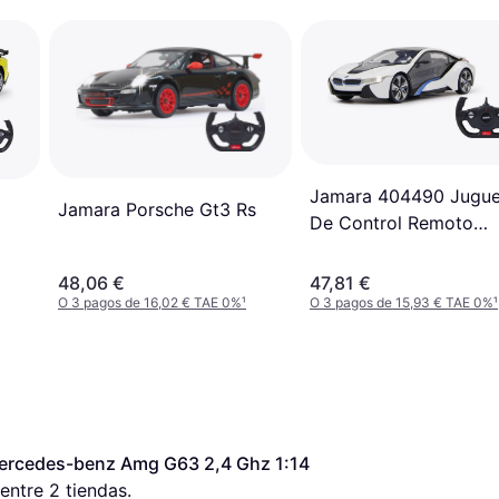
Jamara 404490 Jugue
Jamara Porsche Gt3 Rs
De Control Remoto
Juguetes De Control
Remoto Negro, Color
48,06 €
47,81 €
Blancovehículo
O 3 pagos de 16,02 € TAE 0%
¹
O 3 pagos de 15,93 € TAE 0%
¹
Teledirigido
Mercedes-benz Amg G63 2,4 Ghz 1:14
entre 
2
 tiendas.