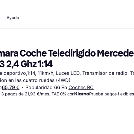
Ayuda
o
Compras y recompensas
Compra y compara precios
Banca
Móvil
Fotografías
Materia
Cashback
Rebajas
Tarjeta Klarna
Juegos y Entretenimiento
eSIM internacional
¿
mara Coche Teledirigido Mercede
Directorio de tiendas
Belleza
Saldo
Teléfonos & Wearables
e
Suscripciones
Ropa
Cuentas de ahorro
Niños y Familia
 2,4 Ghz 1:14
Invita a un amigo
Juguetes
Cuenta Flex
Transportes Motorizados
Hogares e Interiores
Depósito a plazo fijo
Jardín y Patio
 deportivo,1:14, 11km/h, Luces LED, Transmisor de radio, 
Pay
Audio y Video
Electrodomésticos de
ión en las cuatro ruedas (4WD)
Deportes y Aire libre
Cocina
Informática
Electrodomésticos
o
65,79 €
·
Popularidad 
66 
En 
Coches RC
ndas
Hazlo tú mismo
Libros, Películas y Música
Todas 
 3 pagos de 21,93 €/mes. TAE 0% con
Prueba pagos flexible