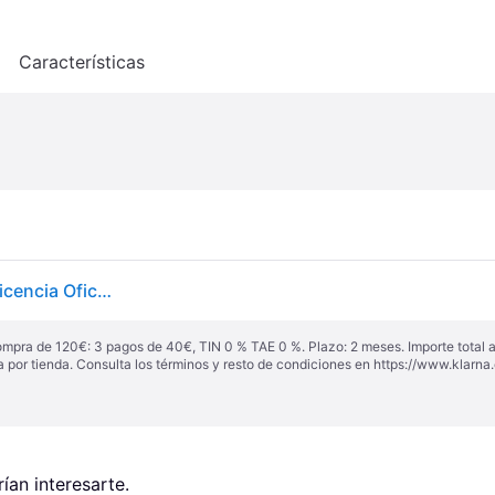
o
Características
Jamara Mercedes Amg G63 405176 1:14 2,4 Ghz – Licencia Oficial, Hasta 1 Hora De Tiempo De
ompra de 120€: 3 pagos de 40€, TIN 0 % TAE 0 %. Plazo: 2 meses. Importe total
a por tienda. Consulta los términos y resto de condiciones en
https://www.klarna.
an interesarte.