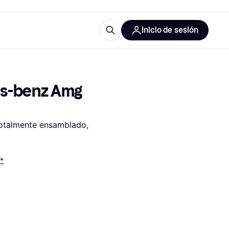
Inicio de sesión
Más información
les de oficina
Qué es Klarna?
s-benz Amg 
Totalmente ensamblado, 
las categorías
s*