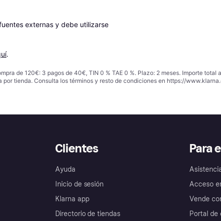
entes externas y debe utilizarse 
uí
.
ompra de 120€: 3 pagos de 40€, TIN 0 % TAE 0 %. Plazo: 2 meses. Importe total
a por tienda. Consulta los términos y resto de condiciones en
https://www.klarna.
Clientes
Para 
Ayuda
Asistenci
Inicio de sesión
Acceso e
Klarna app
Vende con
Directorio de tiendas
Portal de 