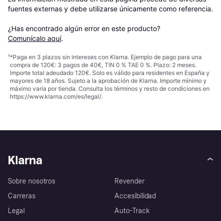
fuentes externas y debe utilizarse únicamente como referencia.

¿Has encontrado algún error en este producto? 
Comunícalo aquí
.
¹
*Paga en 3 plazos sin intereses con Klarna. Ejemplo de pago para una
compra de 120€: 3 pagos de 40€, TIN 0 % TAE 0 %. Plazo: 2 meses.
Importe total adeudado 120€. Solo es válido para residentes en España y
mayores de 18 años. Sujeto a la aprobación de Klarna. Importe mínimo y
máximo varía por tienda. Consulta los términos y resto de condiciones en
https://www.klarna.com/es/legal/
.
Klarna
Sobre nosotros
Revender
Carreras
Accesibilidad
Legal
Auto-Track