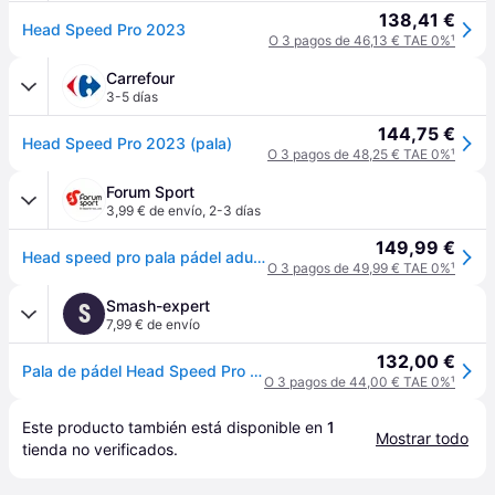
138,41 €
Head Speed Pro 2023
O 3 pagos de 46,13 € TAE 0%
¹
Carrefour
3-5 días
144,75 €
Head Speed Pro 2023 (pala)
O 3 pagos de 48,25 € TAE 0%
¹
Forum Sport
3,99 € de envío
,
2-3 días
149,99 €
Head speed pro pala pádel adulto - UNICA
O 3 pagos de 49,99 € TAE 0%
¹
Smash-expert
S
7,99 € de envío
132,00 €
Pala de pádel Head Speed Pro 2023 - Gris
O 3 pagos de 44,00 € TAE 0%
¹
Este producto también está disponible en 
1
Mostrar todo
tienda
 no verificados.