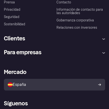
Prensa
Contacto
Privacidad
Información de contacto para
las autoridades
Seguridad
Gobernanza corporativa
Sostenibilidad
Relaciones con inversores
Clientes
Ayuda
Promesa de protección contra
Para empresas
el fraude
Inicio de sesión
Nuestra promesa
Asistencia al comerciante
Portal de desarrolladores
Klarna app
Bienestar financiero
Acceso empresas
Estado operativo
Mercado
Directorio de tiendas
Configuración de privacidad
Vende con Klarna
Plataformas y socios
Política de protección al
comprador de Klarna
Tu derecho de desistimiento
España
Reclamaciones
Síguenos