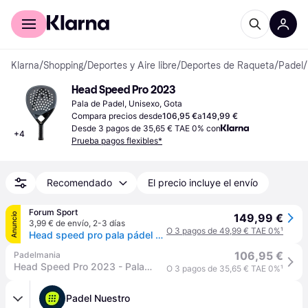
Comprar con Klarna
Para empresas
Klarna
/
Shopping
/
Deportes y Aire libre
/
Deportes de Raqueta
/
Padel
/
Head Speed Pro 2023
Pala de Padel, Unisexo, Gota
Compara precios desde
106,95 €
a
149,99 €
Desde 3 pagos de 35,65 € TAE 0% con
+
4
Prueba pagos flexibles*
Recomendado
El precio incluye el envío
Forum Sport
Anuncio
149,99 €
3,99 € de envío
,
2-3 días
O 3 pagos de 49,99 € TAE 0%
¹
Head speed pro pala pádel adulto - UNICA
106,95 €
Padelmania
Head Speed Pro 2023 - Palas de pádel Head
O 3 pagos de 35,65 € TAE 0%
¹
Padel Nuestro