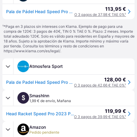
113,95 €
Pala de Pádel Head Speed Pro 2023
O 3 pagos de 37,98 € TAE 0%
¹
¹
*Paga en 3 plazos sin intereses con Klarna. Ejemplo de pago para una
compra de 120€: 3 pagos de 40€, TIN 0 % TAE 0 %. Plazo: 2 meses. Importe
total adeudado 120€. Solo es válido para residentes en España y mayores de
18 años. Sujeto a la aprobación de Klarna. Importe mínimo y máximo varía
por tienda. Consulta los términos y resto de condiciones en
https://www.klarna.com/es/legal/
.
Atmosfera Sport
128,00 €
Pala de Padel Head Speed Pro 2023 Gris - Gainsboro - Talla única
O 3 pagos de 42,66 € TAE 0%
¹
SmashInn
S
1,99 € de envío
,
Mañana
119,99 €
Head Racket Speed Pro 2023 Padel Racket Plateado
O 3 pagos de 39,99 € TAE 0%
¹
Amazon
Pedido pendiente