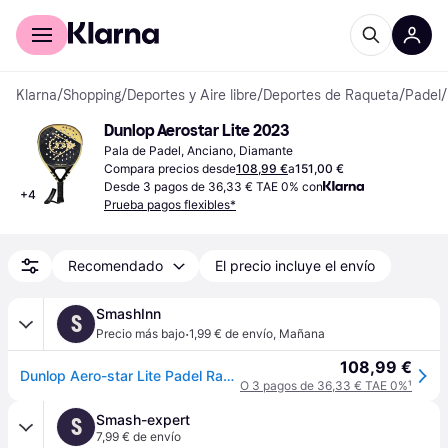
Comprar con Klarna
Para empresas
Klarna
/
Shopping
/
Deportes y Aire libre
/
Deportes de Raqueta
/
Padel
/
Dunlop Aerostar Lite 2023
Pala de Padel, Anciano, Diamante
Compara precios desde
108,99 €
a
151,00 €
Desde 3 pagos de 36,33 € TAE 0% con
+
4
Prueba pagos flexibles*
Recomendado
El precio incluye el envío
SmashInn
S
·
Precio más bajo
1,99 € de envío
,
Mañana
108,99 €
Dunlop Aero-star Lite Padel Racket Plateado
O 3 pagos de 36,33 € TAE 0%
¹
Smash-expert
S
7,99 € de envío