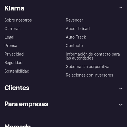
Klarna
Sobre nosotros
Revender
Carreras
Accesibilidad
Legal
Auto-Track
Prensa
Contacto
Privacidad
Información de contacto para
las autoridades
Seguridad
Gobernanza corporativa
Sostenibilidad
Relaciones con inversores
Clientes
Ayuda
Promesa de protección contra
Para empresas
el fraude
Inicio de sesión
Nuestra promesa
Asistencia al comerciante
Portal de desarrolladores
Klarna app
Bienestar financiero
Acceso empresas
Estado operativo
Mercado
Directorio de tiendas