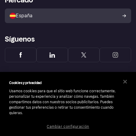
Configuración de privacidad
Vende con Klarna
Plataformas y socios
Política de protección al
comprador de Klarna
Tu derecho de desistimiento
España
Reclamaciones
Síguenos
Cookies y privacidad
Usamos cookies para que el sitio web funcione correctamente,
personalizar tu experiencia y analizar cómo navegas. También
compartimos datos con nuestros socios publicitarios. Puedes
gestionar tus preferencias o retirar tu consentimiento cuando
quieras.
Cambiar configuración
Copyright © 2005-2026 Klarna Bank AB (publ). Sede central: Stockholm, Sweden. Todos
los derechos reservados. Klarna Bank AB (publ). Sveavägen 46, 111 34 Stockholm.