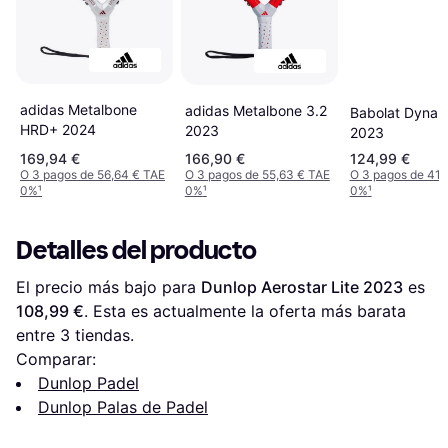
adidas Metalbone
adidas Metalbone 3.2
Babolat Dyna S
HRD+ 2024
2023
2023
169,94 €
166,90 €
124,99 €
O 3 pagos de 56,64 € TAE
O 3 pagos de 55,63 € TAE
O 3 pagos de 41,
0%
¹
0%
¹
0%
¹
Detalles del producto
El precio más bajo para 
Dunlop Aerostar Lite 2023
 es 
108,99 €
. Esta es actualmente la oferta más barata 
entre 
3
 tiendas.
Comparar:
Dunlop Padel
Dunlop Palas de Padel