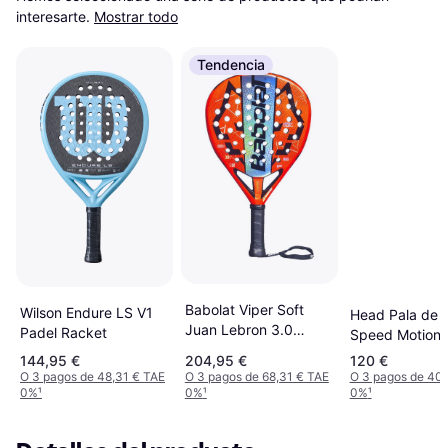
interesarte.
Mostrar todo
Tendencia
Babolat Viper Soft
Wilson Endure LS V1
Head Pala de 
Juan Lebron 3.0
Padel Racket
Speed Motion
Padelracket
144,95 €
204,95 €
120 €
O 3 pagos de 48,31 € TAE
O 3 pagos de 68,31 € TAE
O 3 pagos de 40
0%
¹
0%
¹
0%
¹