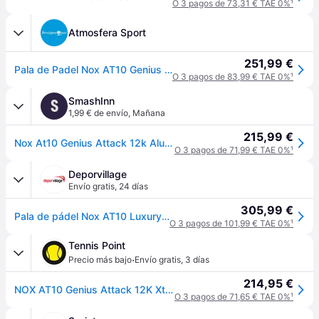
O 3 pagos de 73,31 € TAE 0%
¹
Atmosfera Sport
251,99 €
Pala de Padel Nox AT10 Genius Attack 12K Alum Xtrem By Agustin Tapia - Multicolor - Talla única
O 3 pagos de 83,99 € TAE 0%
¹
SmashInn
S
1,99 € de envío
,
Mañana
215,99 €
Nox At10 Genius Attack 12k Alum Xtrem 2026 By Agustin Tapia Padel Racket Transparente 360-375 gr
O 3 pagos de 71,99 € TAE 0%
¹
Deporvillage
Envío gratis
,
24 días
305,99 €
Pala de pádel Nox AT10 Luxury Genius Attack 12K Alum XTREM 2026 x Agustín Tapia - White
O 3 pagos de 101,99 € TAE 0%
¹
Tennis Point
·
Precio más bajo
Envío gratis
,
3 días
214,95 €
NOX AT10 Genius Attack 12K Xtreme Pala de pádel - blanco
O 3 pagos de 71,65 € TAE 0%
¹