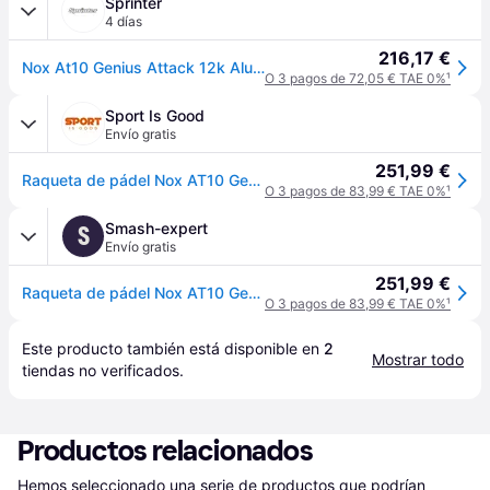
Sprinter
4 días
216,17 €
Nox At10 Genius Attack 12k Alum Xtrem By Agustín Tapia - Pala Pádel MKP
O 3 pagos de 72,05 € TAE 0%
¹
Sport Is Good
Envío gratis
251,99 €
Raqueta de pádel Nox AT10 Genius Attack 12K Alum Xtrem par Agustín Tapia - Blanc
O 3 pagos de 83,99 € TAE 0%
¹
Smash-expert
S
Envío gratis
251,99 €
Raqueta de pádel Nox AT10 Genius Attack 12K Alum Xtrem par Agustín Tapia - Blanc
O 3 pagos de 83,99 € TAE 0%
¹
Este producto también está disponible en 
2
Mostrar todo
tiendas
 no verificados.
Productos relacionados
Hemos seleccionado una serie de productos que podrían 