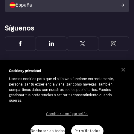
comprador de Klarna
Tu derecho de desistimiento
España
Reclamaciones
Síguenos
Cookies y privacidad
Usamos cookies para que el sitio web funcione correctamente,
personalizar tu experiencia y analizar cómo navegas. También
compartimos datos con nuestros socios publicitarios. Puedes
gestionar tus preferencias o retirar tu consentimiento cuando
quieras.
Cambiar configuración
Copyright © 2005-2026 Klarna Bank AB (publ). Sede central: Stockholm, Sweden. Todos
los derechos reservados. Klarna Bank AB (publ). Sveavägen 46, 111 34 Stockholm.
Número de empresa: 556737-0431
Rechazarlas todas
Permitir todas