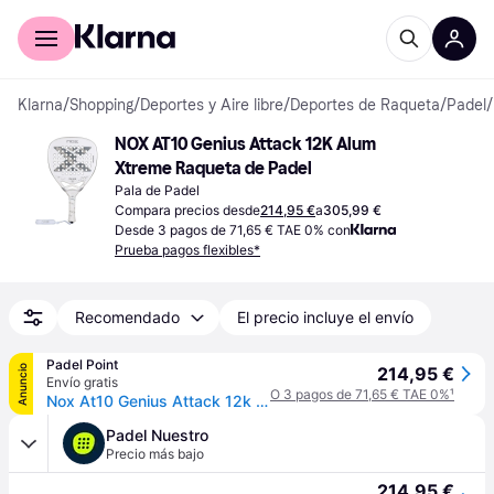
Comprar con Klarna
Para empresas
Klarna
/
Shopping
/
Deportes y Aire libre
/
Deportes de Raqueta
/
Padel
/
NOX AT10 Genius Attack 12K Alum 
Xtreme Raqueta de Padel
Pala de Padel
Compara precios desde
214,95 €
a
305,99 €
Desde 3 pagos de 71,65 € TAE 0% con
Prueba pagos flexibles*
Recomendado
El precio incluye el envío
Padel Point
Anuncio
214,95 €
Envío gratis
O 3 pagos de 71,65 € TAE 0%
¹
Nox At10 Genius Attack 12k Xtreme Pala De PÃ¡del - blanco
Padel Nuestro
Precio más bajo
214,95 €