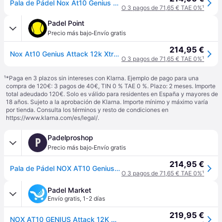
Pala de Pádel Nox At10 Genius Attack 12k Alum Xtrem By Agustín Tapia
O 3 pagos de 71,65 € TAE 0%
¹
Padel Point
·
Precio más bajo
Envío gratis
214,95 €
Nox At10 Genius Attack 12k Xtreme Pala De PÃ¡del - blanco
O 3 pagos de 71,65 € TAE 0%
¹
¹
*Paga en 3 plazos sin intereses con Klarna. Ejemplo de pago para una
compra de 120€: 3 pagos de 40€, TIN 0 % TAE 0 %. Plazo: 2 meses. Importe
total adeudado 120€. Solo es válido para residentes en España y mayores de
18 años. Sujeto a la aprobación de Klarna. Importe mínimo y máximo varía
por tienda. Consulta los términos y resto de condiciones en
https://www.klarna.com/es/legal/
.
Padelproshop
P
·
Precio más bajo
Envío gratis
214,95 €
Pala de Pádel NOX AT10 Genius Attack 12K Xtrem by Agustin Tapia 2026
O 3 pagos de 71,65 € TAE 0%
¹
Padel Market
Envío gratis
,
1-2 días
219,95 €
NOX AT10 GENIUS Attack 12K Xtreme 2026 by AGUSTIN TAPIA (Pala)