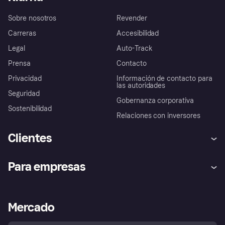
Sobre nosotros
Revender
Carreras
Accesibilidad
Legal
Auto-Track
Prensa
Contacto
Privacidad
Información de contacto para
las autoridades
Seguridad
Gobernanza corporativa
Sostenibilidad
Relaciones con inversores
Clientes
Ayuda
Promesa de protección contra
Para empresas
el fraude
Inicio de sesión
Nuestra promesa
Asistencia al comerciante
Portal de desarrolladores
Klarna app
Bienestar financiero
Acceso empresas
Estado operativo
Mercado
Directorio de tiendas
Configuración de privacidad
Vende con Klarna
Plataformas y socios
Política de protección al