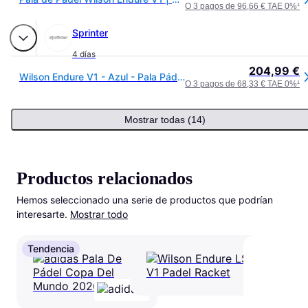
O 3 pagos de 96,66 € TAE 0%
¹
Sprinter
4 días
204,99 €
Wilson Endure V1 - Azul - Pala Pádel talla UNICA
O 3 pagos de 68,33 € TAE 0%
¹
Mostrar todas (14)
Productos relacionados
Hemos seleccionado una serie de productos que podrían 
interesarte.
Mostrar todo
Tendencia