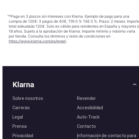
¹
*Paga en 3 plazos sin intereses con Klarna. Ejemplo de pago para una
compra de 120€: 3 pagos de 40€, TIN 0 % TAE 0 %. Plazo: 2 meses. Import
total adeudado 120€. Solo es válido para residentes en España y mayores 
18 años. Sujeto a la aprobación de Klarna. Importe mínimo y máximo varía
por tienda. Consulta los términos y resto de condiciones en
https://www.klarna.com/es/legal/
.
Klarna
Sobre nosotros
Revender
Carreras
Accesibilidad
Legal
Auto-Track
Prensa
Contacto
Privacidad
Información de contacto para