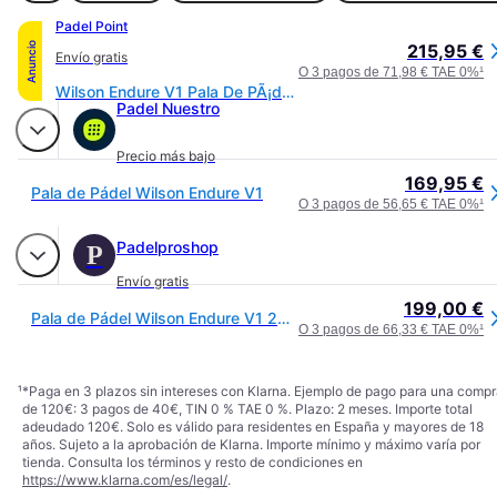
Padel Point
Anuncio
215,95 €
Envío gratis
O 3 pagos de 71,98 € TAE 0%
¹
Wilson Endure V1 Pala De PÃ¡del - azul
Padel Nuestro
Precio más bajo
169,95 €
Pala de Pádel Wilson Endure V1
O 3 pagos de 56,65 € TAE 0%
¹
Padelproshop
P
Envío gratis
199,00 €
Pala de Pádel Wilson Endure V1 2026
O 3 pagos de 66,33 € TAE 0%
¹
¹
*Paga en 3 plazos sin intereses con Klarna. Ejemplo de pago para una comp
de 120€: 3 pagos de 40€, TIN 0 % TAE 0 %. Plazo: 2 meses. Importe total
adeudado 120€. Solo es válido para residentes en España y mayores de 18
años. Sujeto a la aprobación de Klarna. Importe mínimo y máximo varía por
tienda. Consulta los términos y resto de condiciones en
https://www.klarna.com/es/legal/
.