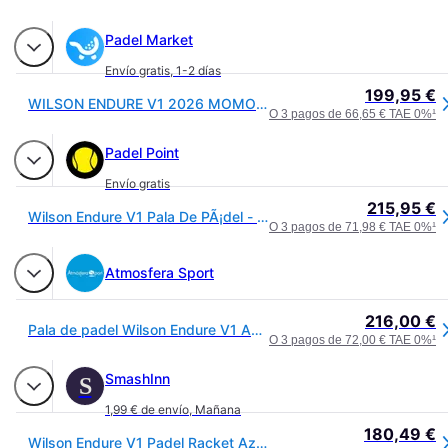
Padel Market
Envío gratis
,
1-2 días
199,95 €
WILSON ENDURE V1 2026 MOMO GONZALEZ (Pala)
O 3 pagos de 66,65 € TAE 0%
¹
Padel Point
Envío gratis
215,95 €
Wilson Endure V1 Pala De PÃ¡del - azul
O 3 pagos de 71,98 € TAE 0%
¹
Atmosfera Sport
216,00 €
Pala de padel Wilson Endure V1 Azul/Negro - Multicolor - 2
O 3 pagos de 72,00 € TAE 0%
¹
SmashInn
S
1,99 € de envío
,
Mañana
180,49 €
Wilson Endure V1 Padel Racket Azul 2