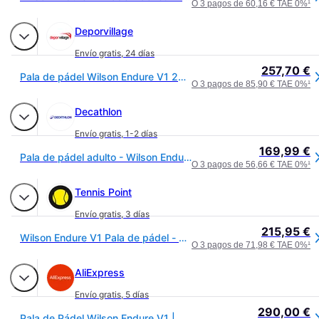
O 3 pagos de 60,16 € TAE 0%
¹
Deporvillage
Envío gratis
,
24 días
257,70 €
Pala de pádel Wilson Endure V1 2026 azul oscuro negro celeste - Blue
O 3 pagos de 85,90 € TAE 0%
¹
Decathlon
Envío gratis
,
1-2 días
169,99 €
Pala de pádel adulto - Wilson Endure V1
O 3 pagos de 56,66 € TAE 0%
¹
Tennis Point
Envío gratis
,
3 días
215,95 €
Wilson Endure V1 Pala de pádel - azul
O 3 pagos de 71,98 € TAE 0%
¹
AliExpress
Envío gratis
,
5 días
290,00 €
Pala de Pádel Wilson Endure V1 | Modelos PRO, V1 y LS | Control, Potencia y Manejabilidad | Nivel Avanzado y Profesional