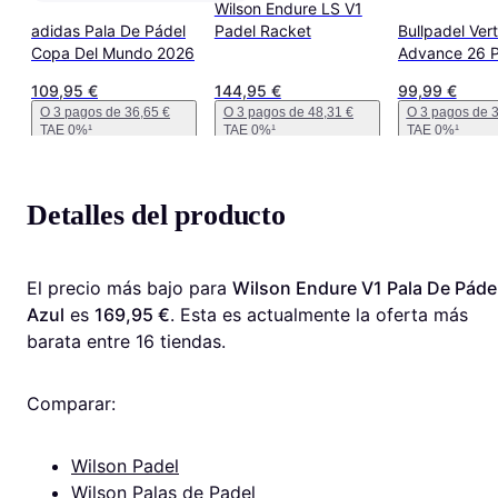
Wilson Endure LS V1
adidas Pala De Pádel
Padel Racket
Bullpadel Ver
Copa Del Mundo 2026
Advance 26 P
Racket Naran
109,95 €
144,95 €
99,99 €
O 3 pagos de 36,65 €
O 3 pagos de 48,31 €
O 3 pagos de 3
TAE 0%
¹
TAE 0%
¹
TAE 0%
¹
Detalles del producto
El precio más bajo para 
Wilson Endure V1 Pala De Pádel
Azul
 es 
169,95 €
. Esta es actualmente la oferta más 
barata entre 
16
 tiendas.
Comparar:
Wilson Padel
Wilson Palas de Padel