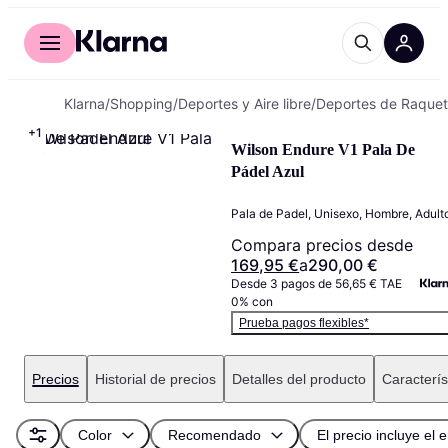
Comprar con Klarna
Para empresas
Klarna
/
Shopping
/
Deportes y Aire libre
/
Deportes de Raque
+
1
Wilson Endure V1 Pala De 
Pádel Azul
Pala de Padel, Unisexo, Hombre, Adult
Compara precios desde
169,95 €
a
290,00 €
Desde 3 pagos de 56,65 € TAE 
0% con
Prueba pagos flexibles*
Precios
Historial de precios
Detalles del producto
Caracterís
Color
Recomendado
El precio incluye el 