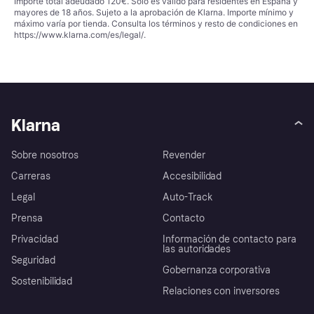
Importe total adeudado 120€. Solo es válido para residentes en España y
mayores de 18 años. Sujeto a la aprobación de Klarna. Importe mínimo y
máximo varía por tienda. Consulta los términos y resto de condiciones en
https://www.klarna.com/es/legal/
.
Klarna
Sobre nosotros
Revender
Carreras
Accesibilidad
Legal
Auto-Track
Prensa
Contacto
Privacidad
Información de contacto para
las autoridades
Seguridad
Gobernanza corporativa
Sostenibilidad
Relaciones con inversores