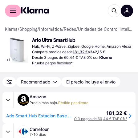
Comprar con Klarna
Para empresas
Klarna
/
Shopping
/
Informática
/
Redes
/
Unidades de Control Inteligentes
Arlo Ultra SmartHub
Hub, Wi-Fi, Z-Wave, Zigbee, Google Home, Amazon Alexa
Compara precios desde
181,32 €
a
342,15 €
Desde 3 pagos de 60,44 € TAE 0% con
+
1
Prueba pagos flexibles*
Recomendado
El precio incluye el envío
Amazon
·
Precio más bajo
Pedido pendiente
181,32 €
Arlo Smart Hub Estación Base Almacenamiento Local - Tarjeta Micro SD, WiFi 2,4 Y 5 GHz, SmartHub, Compatible Con Arlo Cámaras Y Videoporteros, Conectividad Apple HomeKit, Cable Ethernet, VMB5000
O 3 pagos de 60,44 € TAE 0%
¹
Carrefour
7-10 días