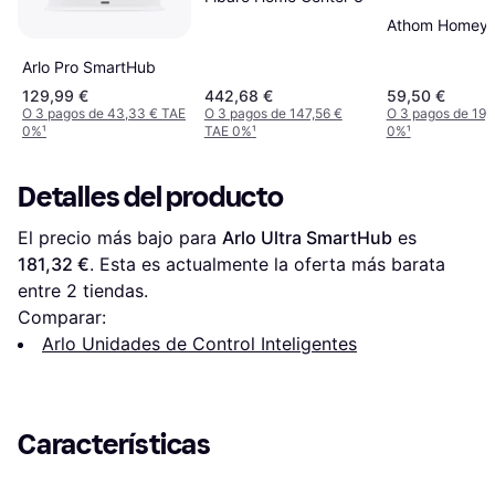
Athom Homey 
Arlo Pro SmartHub
129,99 €
442,68 €
59,50 €
O 3 pagos de 43,33 € TAE
O 3 pagos de 147,56 €
O 3 pagos de 19,
0%
¹
TAE 0%
¹
0%
¹
Detalles del producto
El precio más bajo para 
Arlo Ultra SmartHub
 es 
181,32 €
. Esta es actualmente la oferta más barata 
entre 
2
 tiendas.
Comparar:
Arlo Unidades de Control Inteligentes
Características