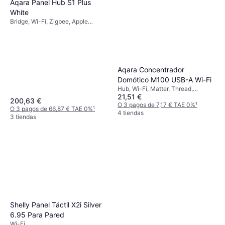
Aqara Panel Hub S1 Plus
White
Bridge, Wi-Fi, Zigbee, Apple
HomeKit, Google Home, Amazon
Alexa, Home Assistant, IFTTT,
Google Assistant
Aqara Concentrador
Domótico M100 USB-A Wi-Fi
Hub, Wi-Fi, Matter, Thread,
21,51 €
Zigbee, IFTTT, Google Home,
200,63 €
Apple HomeKit, Amazon Alexa
O 3 pagos de 7,17 € TAE 0%
¹
O 3 pagos de 66,87 € TAE 0%
¹
4 tiendas
3 tiendas
Shelly Panel Táctil X2i Silver
6.95 Para Pared
Wi-Fi