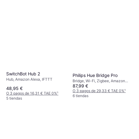
SwitchBot Hub 2
Philips Hue Bridge Pro
Hub, Amazon Alexa, IFTTT
Bridge, Wi-Fi, Zigbee, Amazon
87,99 €
Alexa, Apple HomeKit, Google
48,95 €
Home
O 3 pagos de 29,33 € TAE 0%
¹
O 3 pagos de 16,31 € TAE 0%
¹
6 tiendas
5 tiendas