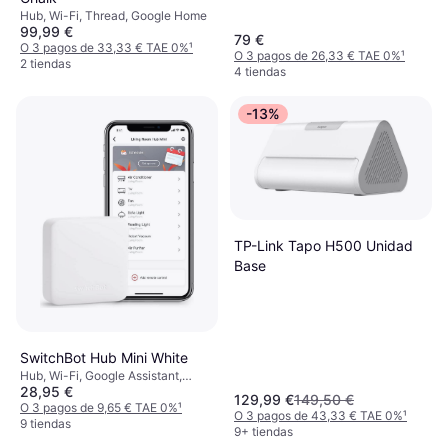
433MHz, IR, Google Home,
Hub, Wi-Fi, Thread, Google Home
Amazon Alexa
99,99 €
79 €
O 3 pagos de 33,33 € TAE 0%
¹
O 3 pagos de 26,33 € TAE 0%
¹
2 tiendas
4 tiendas
-13%
TP-Link Tapo H500 Unidad
Base
SwitchBot Hub Mini White
Hub, Wi-Fi, Google Assistant,
28,95 €
Google Home, Amazon Alexa,
129,99 €
149,50 €
Samsung SmartThings, IFTTT
O 3 pagos de 9,65 € TAE 0%
¹
O 3 pagos de 43,33 € TAE 0%
¹
9 tiendas
9+ tiendas