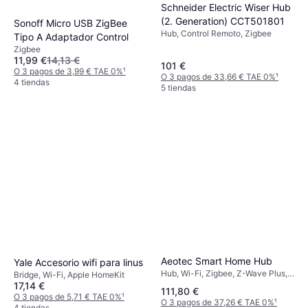
Schneider Electric Wiser Hub
(2. Generation) CCT501801
Sonoff Micro USB ZigBee
Hub, Control Remoto, Zigbee
Tipo A Adaptador Control
Zigbee
11,99 €
14,13 €
101 €
O 3 pagos de 3,99 € TAE 0%
¹
O 3 pagos de 33,66 € TAE 0%
¹
4 tiendas
5 tiendas
Aeotec Smart Home Hub
Yale Accesorio wifi para linus
Hub, Wi-Fi, Zigbee, Z-Wave Plus,
Bridge, Wi-Fi, Apple HomeKit
Amazon Alexa, Google Home,
17,14 €
111,80 €
Samsung SmartThings
O 3 pagos de 5,71 € TAE 0%
¹
O 3 pagos de 37,26 € TAE 0%
¹
4 tiendas