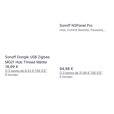
Sonoff NSPanel Pro
Hub, Control Remoto, Pasarela,
Wi-Fi, Matter, 433MHz, Zigbee,
Apple HomeKit, Google Home,
Amazon Alexa, Home Assistant,
Google Assistant
Sonoff Dongle USB Zigbee
MG21 Hub Thread Matter
18,99 €
94,98 €
O 3 pagos de 6,33 € TAE 0%
¹
O 3 pagos de 31,66 € TAE 0%
¹
6 tiendas
6 tiendas