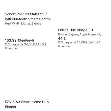
Sonoff Pro 120 Matter 4.7
Wifi Bluetooth Smart Control
Hub, Wi-Fi, Matter, Zigbee
Philips Hue Bridge EU
Bridge, Zigbee, Apple HomeKit,
44 €
Google Assistant, Amazon Alexa
103,99 €
127,99 €
O 3 pagos de 14,66 € TAE 0%
¹
O 3 pagos de 34,66 € TAE 0%
¹
9 tiendas
6 tiendas
EZVIZ A3 Smart Home Hub
Blanco