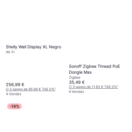
Shelly Wall Display XL Negro
Wi-Fi
Sonoff Zigbee Thread PoE
Dongle Max
Zigbee
35,49 €
256,99 €
O 3 pagos de 11,83 € TAE 0%
¹
O 3 pagos de 85,66 € TAE 0%
¹
6 tiendas
4 tiendas
-19%