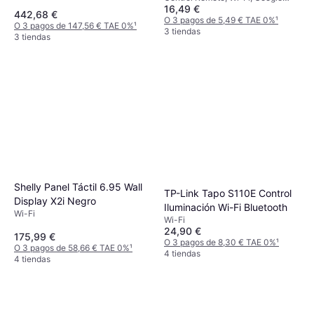
16,49 €
Home, Amazon Alexa
442,68 €
O 3 pagos de 5,49 € TAE 0%
¹
O 3 pagos de 147,56 € TAE 0%
¹
3 tiendas
3 tiendas
Shelly Panel Táctil 6.95 Wall
TP-Link Tapo S110E Control
Display X2i Negro
Iluminación Wi-Fi Bluetooth
Wi-Fi
Wi-Fi
24,90 €
175,99 €
O 3 pagos de 8,30 € TAE 0%
¹
O 3 pagos de 58,66 € TAE 0%
¹
4 tiendas
4 tiendas