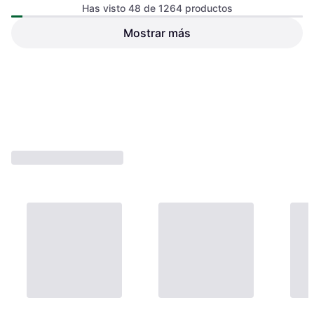
Has visto 48 de 1264 productos
Mostrar más
Sonoff Mini Duo Matter
TP-Link Tapo Relé Roller
Interruptor Inteligente WiFi 2
Shutter Controlador Blanco
Canales
24,15 €
15,99 €
O 3 pagos de 8,05 € TAE 0%
¹
O 3 pagos de 5,33 € TAE 0%
¹
4 tiendas
5 tiendas
1
2
3
...
15
...
27