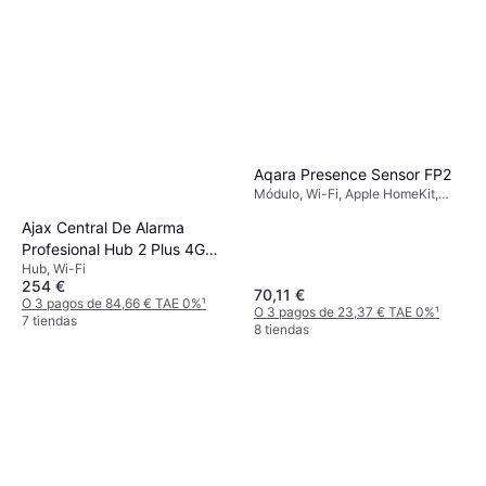
Aqara Presence Sensor FP2
Módulo, Wi-Fi, Apple HomeKit,
Amazon Alexa, Google Home,
Ajax Central De Alarma
IFTTT
Profesional Hub 2 Plus 4G
Hub, Wi-Fi
Dual Sim
254 €
70,11 €
O 3 pagos de 84,66 € TAE 0%
¹
O 3 pagos de 23,37 € TAE 0%
¹
7 tiendas
8 tiendas