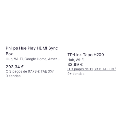
Philips Hue Play HDMI Sync
Box
TP-Link Tapo H200
Hub, Wi-Fi, Google Home, Amazon
Hub, Wi-Fi
Alexa
33,99 €
293,34 €
O 3 pagos de 11,33 € TAE 0%
¹
O 3 pagos de 97,78 € TAE 0%
¹
9+ tiendas
9 tiendas