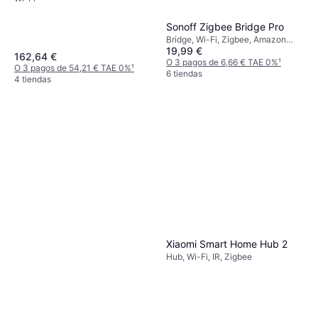
Sonoff Zigbee Bridge Pro
Bridge, Wi-Fi, Zigbee, Amazon
19,99 €
Alexa, Google Home, Samsung
162,64 €
SmartThings
O 3 pagos de 6,66 € TAE 0%
¹
O 3 pagos de 54,21 € TAE 0%
¹
6 tiendas
4 tiendas
Xiaomi Smart Home Hub 2
Hub, Wi-Fi, IR, Zigbee