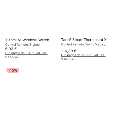
Aqara Roller Shade Driver E1
(RSD-M01)
Tado° Smart Thermostat X
Xiaomi Mi Wireless Switch
Wi-Fi, Zigbee, IR, Apple HomeKit,
Control Remoto, Wi-Fi, Matter,
Control Remoto, Zigbee
41,83 €
Amazon Alexa, Google Home,
Apple HomeKit, Google Home,
6,93 €
116,39 €
Samsung SmartThings, IFTTT
O 3 pagos de 13,94 € TAE 0%
¹
Amazon Alexa
O 3 pagos de 2,31 € TAE 0%
¹
O 3 pagos de 38,79 € TAE 0%
¹
7 tiendas
9 tiendas
3 tiendas
-15%