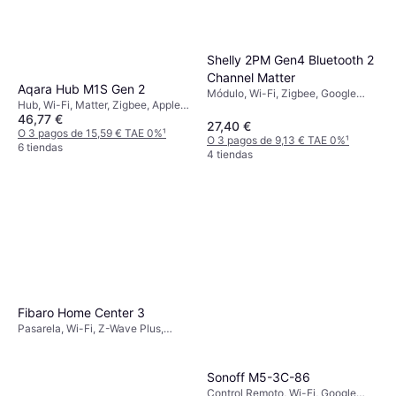
Shelly 2PM Gen4 Bluetooth 2
Channel Matter
Aqara Hub M1S Gen 2
Módulo, Wi-Fi, Zigbee, Google
Hub, Wi-Fi, Matter, Zigbee, Apple
Home
46,77 €
HomeKit, Amazon Alexa, IFTTT
27,40 €
O 3 pagos de 15,59 € TAE 0%
¹
O 3 pagos de 9,13 € TAE 0%
¹
6 tiendas
4 tiendas
Fibaro Home Center 3
Pasarela, Wi-Fi, Z-Wave Plus,
433MHz, 868MHz, Zigbee, Z-
Wave, Google Home, Amazon
Alexa, IFTTT
Sonoff M5-3C-86
Control Remoto, Wi-Fi, Google