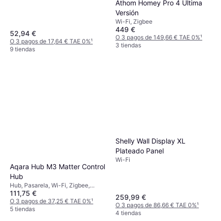
Athom Homey Pro 4 Última
Versión
Wi-Fi, Zigbee
449 €
52,94 €
O 3 pagos de 149,66 € TAE 0%
¹
O 3 pagos de 17,64 € TAE 0%
¹
3 tiendas
9 tiendas
Shelly Wall Display XL
Plateado Panel
Wi-Fi
Aqara Hub M3 Matter Control
Hub
Hub, Pasarela, Wi-Fi, Zigbee,
111,75 €
Matter, Thread, IR, Apple HomeKit,
259,99 €
Amazon Alexa, Google Home,
O 3 pagos de 37,25 € TAE 0%
¹
O 3 pagos de 86,66 € TAE 0%
¹
Home Assistant, Samsung
5 tiendas
4 tiendas
SmartThings