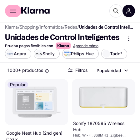
Comprar con Klarna
Para empresas
Klarna
/
Shopping
/
Informática
/
Redes
/
Unidades de Control Inteligentes
Unidades de Control Inteligentes
Prueba pagos flexibles con
Aprende cómo
Aqara
Shelly
Philips Hue
Tado°
1000+ productos
Filtros
Popularidad
Popular
Somfy 1870595 Wireless
Hub
Google Nest Hub (2nd gen)
Hub, Wi-Fi, 868MHz, Zigbee,
Chalk