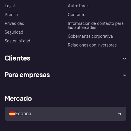
Legal
Auto-Track
Prensa
Contacto
Privacidad
Información de contacto para
las autoridades
Seguridad
Gobernanza corporativa
Sostenibilidad
Relaciones con inversores
Clientes
Ayuda
Promesa de protección contra
Para empresas
el fraude
Inicio de sesión
Nuestra promesa
Asistencia al comerciante
Portal de desarrolladores
Klarna app
Bienestar financiero
Acceso empresas
Estado operativo
Mercado
Directorio de tiendas
Configuración de privacidad
Vende con Klarna
Plataformas y socios
Política de protección al
comprador de Klarna
Tu derecho de desistimiento
España
Reclamaciones