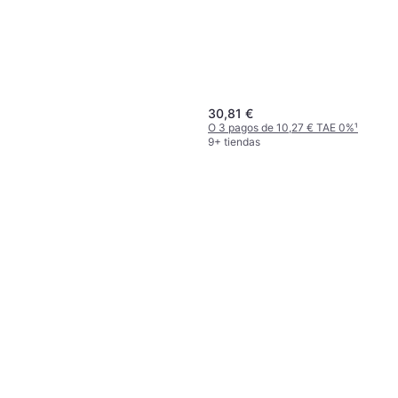
30,81 €
O 3 pagos de 10,27 € TAE 0%
¹
9+ tiendas
Aqara Hub E1
Hub, Wi-Fi, Zigbee
15,99 €
O 3 pagos de 5,33 € TAE 0%
¹
6 tiendas