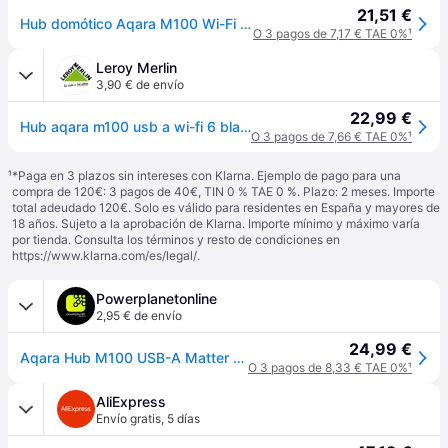
21,51 €
Hub domótico Aqara M100 Wi-Fi 6 Zigbee Thread Matter Local Automation USB-A
O 3 pagos de 7,17 € TAE 0%
¹
Leroy Merlin
3,90 € de envío
22,99 €
Hub aqara m100 usb a wi-fi 6 blanco
O 3 pagos de 7,66 € TAE 0%
¹
¹
*Paga en 3 plazos sin intereses con Klarna. Ejemplo de pago para una
compra de 120€: 3 pagos de 40€, TIN 0 % TAE 0 %. Plazo: 2 meses. Importe
total adeudado 120€. Solo es válido para residentes en España y mayores de
18 años. Sujeto a la aprobación de Klarna. Importe mínimo y máximo varía
por tienda. Consulta los términos y resto de condiciones en
https://www.klarna.com/es/legal/
.
Powerplanetonline
2,95 € de envío
24,99 €
Aqara Hub M100 USB-A Matter WiFi 6 - Centro de Control Smart Home
O 3 pagos de 8,33 € TAE 0%
¹
AliExpress
Envío gratis
,
5 días