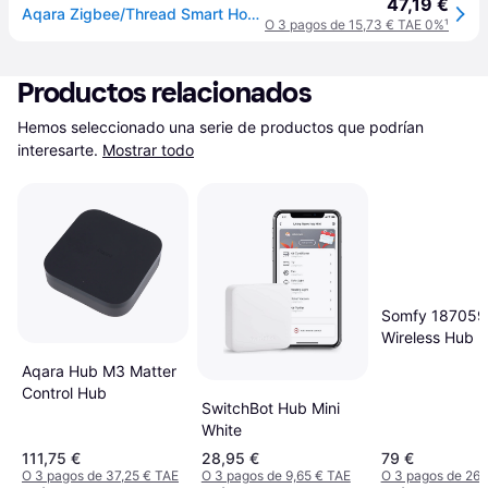
47,19 €
Aqara Zigbee/Thread Smart Home Hub M100, hub de hogar inteligente alimentado por USB, funciona como puente de material y controlador de material, compatible con Apple HomeKit, Alexa y Google
O 3 pagos de 15,73 € TAE 0%
¹
Productos relacionados
Hemos seleccionado una serie de productos que podrían 
interesarte.
Mostrar todo
Somfy 187059
Wireless Hub
Aqara Hub M3 Matter
Control Hub
SwitchBot Hub Mini
White
111,75 €
28,95 €
79 €
O 3 pagos de 37,25 € TAE
O 3 pagos de 9,65 € TAE
O 3 pagos de 26,