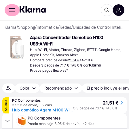
Comprar con Klarna
Para empresas
Klarna
/
Shopping
/
Informática
/
Redes
/
Unidades de Control Inteligentes
Aqara Concentrador Domótico M100 
USB-A Wi-Fi
Hub, Wi-Fi, Matter, Thread, Zigbee, IFTTT, Google Home, 
Apple HomeKit, Amazon Alexa
Compara precios desde
21,51 €
a
47,19 €
Desde 3 pagos de 7,17 € TAE 0% con
Prueba pagos flexibles*
Color
Recomendado
El precio incluye el en
PC Componentes
Anuncio
21,51 €
3,95 € de envío
,
1-2 días
O 3 pagos de 7,17 € TAE 0%
¹
Hub domótico Aqara M100 Wi-Fi 6 Zigbee Thread Matter Local Automation USB-A
PC Componentes
·
Precio más bajo
3,95 € de envío
,
1-2 días