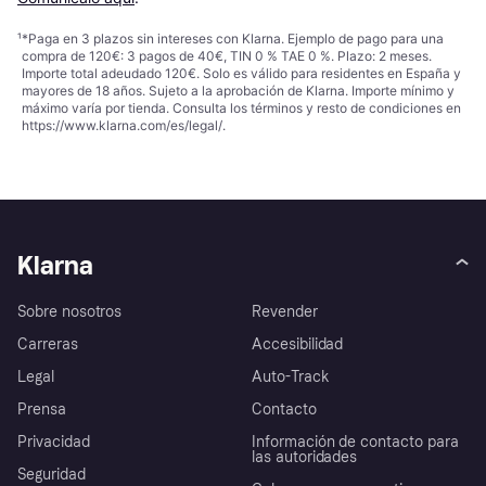
¹
*Paga en 3 plazos sin intereses con Klarna. Ejemplo de pago para una
compra de 120€: 3 pagos de 40€, TIN 0 % TAE 0 %. Plazo: 2 meses.
Importe total adeudado 120€. Solo es válido para residentes en España y
mayores de 18 años. Sujeto a la aprobación de Klarna. Importe mínimo y
máximo varía por tienda. Consulta los términos y resto de condiciones en
https://www.klarna.com/es/legal/
.
Klarna
Sobre nosotros
Revender
Carreras
Accesibilidad
Legal
Auto-Track
Prensa
Contacto
Privacidad
Información de contacto para
las autoridades
Seguridad