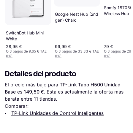
Somfy 187059
Wireless Hub
Google Nest Hub (2nd
gen) Chalk
SwitchBot Hub Mini
White
28,95 €
99,99 €
79 €
O 3 pagos de 9,65 € TAE
O 3 pagos de 33,33 € TAE
O 3 pagos de 26,
0%
¹
0%
¹
0%
¹
Detalles del producto
El precio más bajo para 
TP-Link Tapo H500 Unidad 
Base
 es 
149,50 €
. Esta es actualmente la oferta más 
barata entre 
11
 tiendas.
Comparar:
TP-Link Unidades de Control Inteligentes