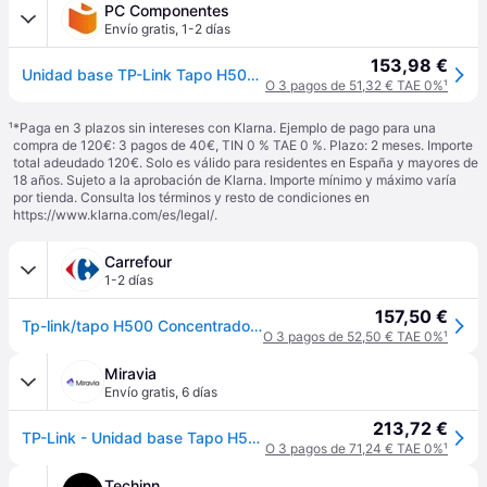
PC Componentes
Envío gratis
,
1-2 días
153,98 €
Unidad base TP-Link Tapo H500 Interior Blanco Conectividad inalámbrica y cableada
O 3 pagos de 51,32 € TAE 0%
¹
¹
*Paga en 3 plazos sin intereses con Klarna. Ejemplo de pago para una
compra de 120€: 3 pagos de 40€, TIN 0 % TAE 0 %. Plazo: 2 meses. Importe
total adeudado 120€. Solo es válido para residentes en España y mayores de
18 años. Sujeto a la aprobación de Klarna. Importe mínimo y máximo varía
por tienda. Consulta los términos y resto de condiciones en
https://www.klarna.com/es/legal/
.
Carrefour
1-2 días
157,50 €
Tp-link/tapo H500 Concentrador De Hogar Inteligente
O 3 pagos de 52,50 € TAE 0%
¹
Miravia
Envío gratis
,
6 días
213,72 €
TP-Link - Unidad base Tapo H500 para sistema domótico inteligente, centro de control centralizado con conexión estable y diseño blanco discreto - White - Medium
O 3 pagos de 71,24 € TAE 0%
¹
Techinn