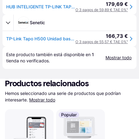
179,69 €
HUB INTELIGENTE TP-LINK TAPO H500 ALMACENAMIENTO LOCAL 16 CAMARAS 64 SENSORES 16GB AMPLIABLE MATTER
O 3 pagos de 59,89 € TAE 0%
¹
Senetic
166,73 €
TP-Link Tapo H500 Unidad base TAPO H500
O 3 pagos de 55,57 € TAE 0%
¹
Este producto también está disponible en 
1
Mostrar todo
tienda
 no verificados.
Productos relacionados
Hemos seleccionado una serie de productos que podrían 
interesarte.
Mostrar todo
Popular