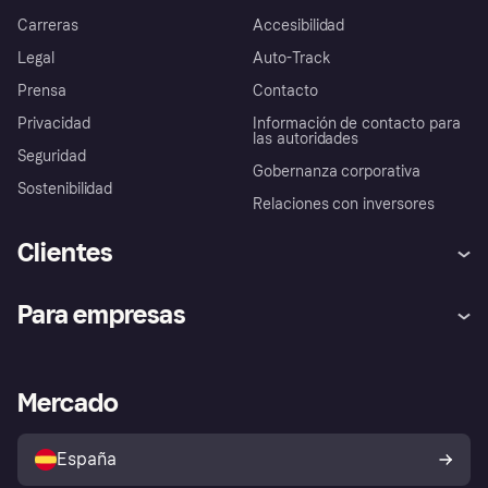
Carreras
Accesibilidad
Legal
Auto-Track
Prensa
Contacto
Privacidad
Información de contacto para
las autoridades
Seguridad
Gobernanza corporativa
Sostenibilidad
Relaciones con inversores
Clientes
Ayuda
Promesa de protección contra
Para empresas
el fraude
Inicio de sesión
Nuestra promesa
Asistencia al comerciante
Portal de desarrolladores
Klarna app
Bienestar financiero
Acceso empresas
Estado operativo
Mercado
Directorio de tiendas
Configuración de privacidad
Vende con Klarna
Plataformas y socios
Política de protección al
comprador de Klarna
Tu derecho de desistimiento
España
Reclamaciones