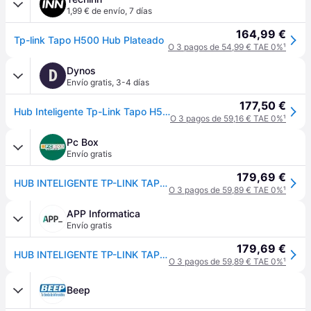
1,99 € de envío
,
7 días
164,99 €
Tp-link Tapo H500 Hub Plateado
O 3 pagos de 54,99 € TAE 0%
¹
Dynos
D
Envío gratis
,
3-4 días
177,50 €
Hub Inteligente Tp-Link Tapo H500
O 3 pagos de 59,16 € TAE 0%
¹
Pc Box
Envío gratis
179,69 €
HUB INTELIGENTE TP-LINK TAPO H500 ALMACENAMIENTO LOCAL 16 CAMARAS 64 SENSORES 16GB AMPLIABLE MATTER
O 3 pagos de 59,89 € TAE 0%
¹
APP Informatica
Envío gratis
179,69 €
HUB INTELIGENTE TP-LINK TAPO H500 ALMACENAMIENTO LOCAL 16 CAMARAS 64 SENSORES 16GB AMPLIABLE MATTER
O 3 pagos de 59,89 € TAE 0%
¹
Beep