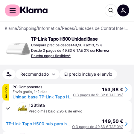
Comprar con Klarna
Para empresas
Klarna
/
Shopping
/
Informática
/
Redes
/
Unidades de Control Inteligentes
TP-Link Tapo H500 Unidad Base
Compara precios desde
149,50 €
a
213,72 €
Desde 3 pagos de 49,83 € TAE 0% con
Prueba pagos flexibles*
Recomendado
El precio incluye el envío
PC Componentes
Anuncio
153,98 €
Envío gratis
,
1-2 días
O 3 pagos de 51,32 € TAE 0%
¹
Unidad base TP-Link Tapo H500 Interior Blanco Conectividad inalámbrica y cableada
123tinta
·
Precio más bajo
2,95 € de envío
149,50 €
TP-Link Tapo H500 hub para hogar inteligente
O 3 pagos de 49,83 € TAE 0%
¹