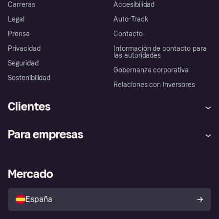
Carreras
Accesibilidad
Legal
Auto-Track
Prensa
Contacto
Privacidad
Información de contacto para
las autoridades
Seguridad
Gobernanza corporativa
Sostenibilidad
Relaciones con inversores
Clientes
Ayuda
Promesa de protección contra
Para empresas
el fraude
Inicio de sesión
Nuestra promesa
Asistencia al comerciante
Portal de desarrolladores
Klarna app
Bienestar financiero
Acceso empresas
Estado operativo
Mercado
Directorio de tiendas
Configuración de privacidad
Vende con Klarna
Plataformas y socios
Política de protección al
comprador de Klarna
Tu derecho de desistimiento
España
Reclamaciones