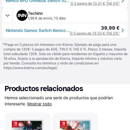
Kemco RPG Omnibus Switch (USA)
O 3 pagos de 13,31 € TAE 0%
¹
Techinn
1,99 € de envío
,
13 días
39,99 €
Nintendo Games Switch Kemco Rpg Omnibus Imp Jap Transparente
O 3 pagos de 13,33 € TAE 0%
¹
¹
*Paga en 3 plazos sin intereses con Klarna. Ejemplo de pago para una
compra de 120€: 3 pagos de 40€, TIN 0 % TAE 0 %. Plazo: 2 meses. Importe
total adeudado 120€. Solo es válido para residentes en España y mayores de
18 años. Sujeto a la aprobación de Klarna. Importe mínimo y máximo varía
por tienda. Consulta los términos y resto de condiciones en
https://www.klarna.com/es/legal/
.
Productos relacionados
Hemos seleccionado una serie de productos que podrían 
interesarte.
Mostrar todo