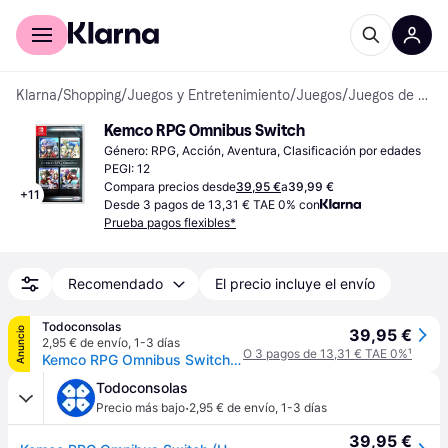
Comprar con Klarna
Para empresas
Klarna
/
Shopping
/
Juegos y Entretenimiento
/
Juegos
/
Juegos de Nintendo Switch
Kemco RPG Omnibus Switch
Género: RPG, Acción, Aventura, Clasificación por edades 
PEGI: 12
Compara precios desde
39,95 €
a
39,99 €
+
11
Desde 3 pagos de 13,31 € TAE 0% con
Prueba pagos flexibles*
Recomendado
El precio incluye el envío
Todoconsolas
Anuncio
39,95 €
2,95 € de envío
,
1-3 días
O 3 pagos de 13,31 € TAE 0%
¹
Kemco RPG Omnibus Switch (USA)
Todoconsolas
·
Precio más bajo
2,95 € de envío
,
1-3 días
39,95 €