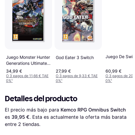
Juego De Swit
Juego Monster Hunter
God Eater 3 Switch
Generations Ultimate
Para Switch
34,99 €
27,99 €
60,99 €
O 3 pagos de 11,66 € TAE
O 3 pagos de 9,33 € TAE
O 3 pagos de 20,
0%
¹
0%
¹
0%
¹
Detalles del producto
El precio más bajo para 
Kemco RPG Omnibus Switch
es 
39,95 €
. Esta es actualmente la oferta más barata 
entre 
2
 tiendas.