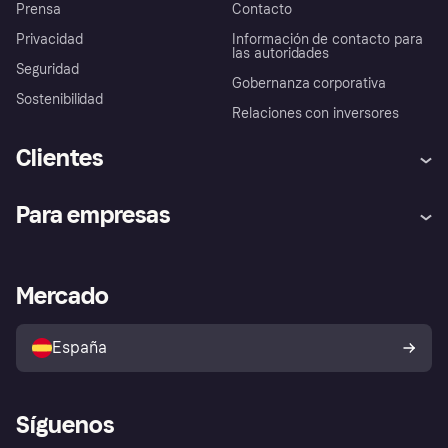
Prensa
Contacto
Privacidad
Información de contacto para
las autoridades
Seguridad
Gobernanza corporativa
Sostenibilidad
Relaciones con inversores
Clientes
Ayuda
Promesa de protección contra
Para empresas
el fraude
Inicio de sesión
Nuestra promesa
Asistencia al comerciante
Portal de desarrolladores
Klarna app
Bienestar financiero
Acceso empresas
Estado operativo
Mercado
Directorio de tiendas
Configuración de privacidad
Vende con Klarna
Plataformas y socios
Política de protección al
comprador de Klarna
Tu derecho de desistimiento
España
Reclamaciones
Síguenos