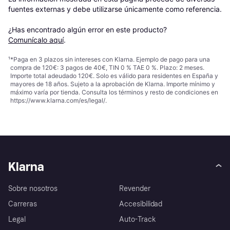
fuentes externas y debe utilizarse únicamente como referencia.

¿Has encontrado algún error en este producto? 
Comunícalo aquí
.
¹
*Paga en 3 plazos sin intereses con Klarna. Ejemplo de pago para una
compra de 120€: 3 pagos de 40€, TIN 0 % TAE 0 %. Plazo: 2 meses.
Importe total adeudado 120€. Solo es válido para residentes en España y
mayores de 18 años. Sujeto a la aprobación de Klarna. Importe mínimo y
máximo varía por tienda. Consulta los términos y resto de condiciones en
https://www.klarna.com/es/legal/
.
Klarna
Sobre nosotros
Revender
Carreras
Accesibilidad
Legal
Auto-Track