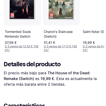
Charon's Staircase
Tormented Souls
Saint Kotar (Sw
(Switch)
Nintendo Switch
37,56 €
51,41 €
19,99 €
O 3 pagos de 12,52 € TAE
O 3 pagos de 17,13 € TAE
O 3 pagos de 6,6
0%
¹
0%
¹
0%
¹
Detalles del producto
El precio más bajo para 
The House of the Dead: 
Remake (Switch)
 es 
19,99 €
. Esta es actualmente la 
oferta más barata entre 
2
 tiendas.
Características