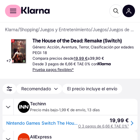
Comprar con Klarna
Para empresas
Klarna
/
Shopping
/
Juegos y Entretenimiento
/
Juegos
/
Juegos de Nintendo Switch
The House of the Dead: Remake (Switch)
Género: Acción, Aventura, Terror, Clasificación por edades 
PEGI: 18
Compara precios desde
19,99 €
a
39,90 €
+
7
Desde 3 pagos de 6,66 € TAE 0% con
Prueba pagos flexibles*
Recomendado
El precio incluye el envío
Techinn
·
Precio más bajo
1,99 € de envío
,
13 días
19,99 €
Nintendo Games Switch The House Of The Dead Remake Transparente PAL
O 3 pagos de 6,66 € TAE 0%
¹
AliExpress