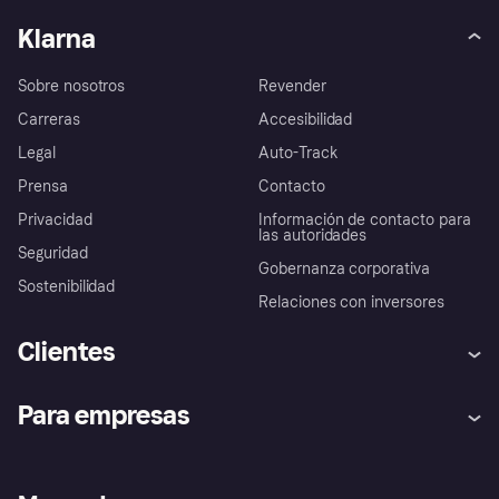
Klarna
Sobre nosotros
Revender
Carreras
Accesibilidad
Legal
Auto-Track
Prensa
Contacto
Privacidad
Información de contacto para
las autoridades
Seguridad
Gobernanza corporativa
Sostenibilidad
Relaciones con inversores
Clientes
Ayuda
Promesa de protección contra
Para empresas
el fraude
Inicio de sesión
Nuestra promesa
Asistencia al comerciante
Portal de desarrolladores
Klarna app
Bienestar financiero
Acceso empresas
Estado operativo