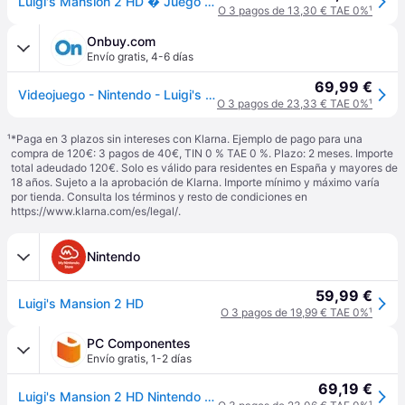
Luigi's Mansion 2 HD � Juego para Nintendo Switch
O 3 pagos de 13,30 € TAE 0%
¹
Onbuy.com
Envío gratis
,
4-6 días
69,99 €
Videojuego - Nintendo - Luigi's Mansion 2 HD - Aventura - Hasta 4 jugadores - PEGI 7+
O 3 pagos de 23,33 € TAE 0%
¹
¹
*Paga en 3 plazos sin intereses con Klarna. Ejemplo de pago para una
compra de 120€: 3 pagos de 40€, TIN 0 % TAE 0 %. Plazo: 2 meses. Importe
total adeudado 120€. Solo es válido para residentes en España y mayores de
18 años. Sujeto a la aprobación de Klarna. Importe mínimo y máximo varía
por tienda. Consulta los términos y resto de condiciones en
https://www.klarna.com/es/legal/
.
Nintendo
59,99 €
Luigi's Mansion 2 HD
O 3 pagos de 19,99 € TAE 0%
¹
PC Componentes
Envío gratis
,
1-2 días
69,19 €
Luigi's Mansion 2 HD Nintendo Switch