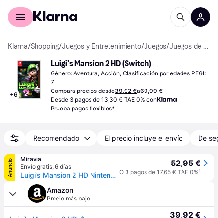
Comprar con Klarna
Para empresas
Klarna
/
Shopping
/
Juegos y Entretenimiento
/
Juegos
/
Juegos de Nintendo Switch
Luigi's Mansion 2 HD (Switch)
Género: Aventura, Acción, Clasificación por edades PEGI: 
7
Compara precios desde
39,92 €
a
69,99 €
+
6
Desde 3 pagos de 13,30 € TAE 0% con
Prueba pagos flexibles*
Recomendado
El precio incluye el envío
De se
Miravia
Anuncio
52,95 €
Envío gratis
,
6 días
O 3 pagos de 17,65 € TAE 0%
¹
Luigi's Mansion 2 HD Nintendo Switch (Edición española)
Amazon
Precio más bajo
39,92 €