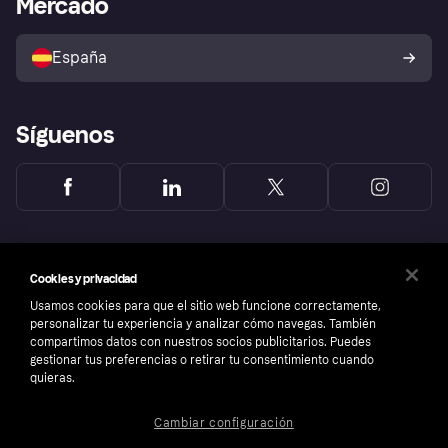
Mercado
Directorio de tiendas
Configuración de privacidad
Vende con Klarna
Plataformas y socios
Política de protección al
comprador de Klarna
Tu derecho de desistimiento
España
Reclamaciones
Síguenos
Cookies y privacidad
Usamos cookies para que el sitio web funcione correctamente,
personalizar tu experiencia y analizar cómo navegas. También
compartimos datos con nuestros socios publicitarios. Puedes
gestionar tus preferencias o retirar tu consentimiento cuando
quieras.
Cambiar configuración
Copyright © 2005-2026 Klarna Bank AB (publ). Sede central: Stockholm, Sweden. Todos