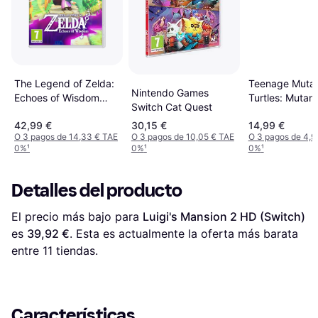
Teenage Mutan
The Legend of Zelda:
Nintendo Games
Turtles: Mutan
Echoes of Wisdom
Switch Cat Quest
Unleashed (Sw
(Switch)
42,99 €
30,15 €
14,99 €
O 3 pagos de 14,33 € TAE
O 3 pagos de 10,05 € TAE
O 3 pagos de 4,9
0%
¹
0%
¹
0%
¹
Detalles del producto
El precio más bajo para 
Luigi's Mansion 2 HD (Switch)
es 
39,92 €
. Esta es actualmente la oferta más barata 
entre 
11
 tiendas.
Características