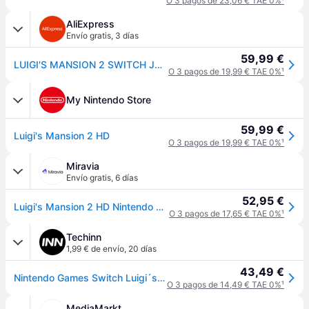
O 3 pagos de 23,06 € TAE 0%
¹
AliExpress
Envío gratis
,
3 días
59,99 €
LUIGI'S MANSION 2 SWITCH JUEGO FÍSICO PARA NINTENDO SWITCH VERSIÓN ESPAÑOLA GARANTÍA EUROPEA SPANISH VERSION VERSIÓN ESPAÑOLA GARANTÍA EU
O 3 pagos de 19,99 € TAE 0%
¹
My Nintendo Store
59,99 €
Luigi's Mansion 2 HD
O 3 pagos de 19,99 € TAE 0%
¹
Miravia
Envío gratis
,
6 días
52,95 €
Luigi's Mansion 2 HD Nintendo Switch (Edición española)
O 3 pagos de 17,65 € TAE 0%
¹
Techinn
1,99 € de envío
,
20 días
43,49 €
Nintendo Games Switch Luigi´s Mansion 2 Hd-en/es (me/asia) Multicolor
O 3 pagos de 14,49 € TAE 0%
¹
MediaMarkt