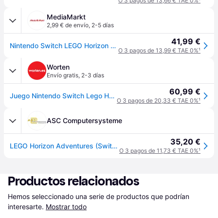
O 3 pagos de 13,66 € TAE 0%
¹
MediaMarkt
2,99 € de envío
,
2-5 días
41,99 €
Nintendo Switch LEGO Horizon Adventures
O 3 pagos de 13,99 € TAE 0%
¹
Worten
Envío gratis
,
2-3 días
60,99 €
Juego Nintendo Switch Lego Horizon Adventures
O 3 pagos de 20,33 € TAE 0%
¹
ASC Computersysteme
35,20 €
LEGO Horizon Adventures (Switch)
O 3 pagos de 11,73 € TAE 0%
¹
Productos relacionados
Hemos seleccionado una serie de productos que podrían 
interesarte.
Mostrar todo