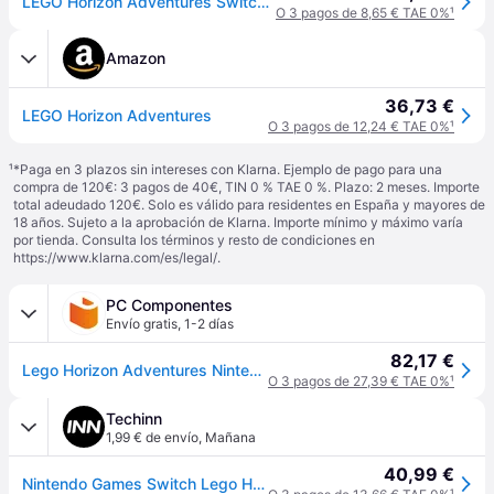
LEGO Horizon Adventures Switch (SP)
O 3 pagos de 8,65 € TAE 0%
¹
Amazon
36,73 €
LEGO Horizon Adventures
O 3 pagos de 12,24 € TAE 0%
¹
¹
*Paga en 3 plazos sin intereses con Klarna. Ejemplo de pago para una
compra de 120€: 3 pagos de 40€, TIN 0 % TAE 0 %. Plazo: 2 meses. Importe
total adeudado 120€. Solo es válido para residentes en España y mayores de
18 años. Sujeto a la aprobación de Klarna. Importe mínimo y máximo varía
por tienda. Consulta los términos y resto de condiciones en
https://www.klarna.com/es/legal/
.
PC Componentes
Envío gratis
,
1-2 días
82,17 €
Lego Horizon Adventures Nintendo Switch
O 3 pagos de 27,39 € TAE 0%
¹
Techinn
1,99 € de envío
,
Mañana
40,99 €
Nintendo Games Switch Lego Horizon Adventures Transparente