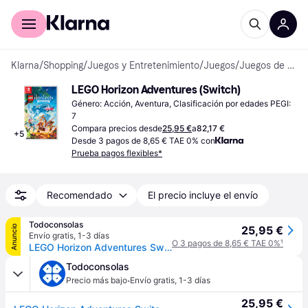
Comprar con Klarna
Para empresas
Klarna
/
Shopping
/
Juegos y Entretenimiento
/
Juegos
/
Juegos de Nintendo Switch
LEGO Horizon Adventures (Switch)
Género: Acción, Aventura, Clasificación por edades PEGI: 
7
Compara precios desde
25,95 €
a
82,17 €
+
5
Desde 3 pagos de 8,65 € TAE 0% con
Prueba pagos flexibles*
Recomendado
El precio incluye el envío
Todoconsolas
Anuncio
25,95 €
Envío gratis
,
1-3 días
O 3 pagos de 8,65 € TAE 0%
¹
LEGO Horizon Adventures Switch (SP)
Todoconsolas
·
Precio más bajo
Envío gratis
,
1-3 días
25,95 €