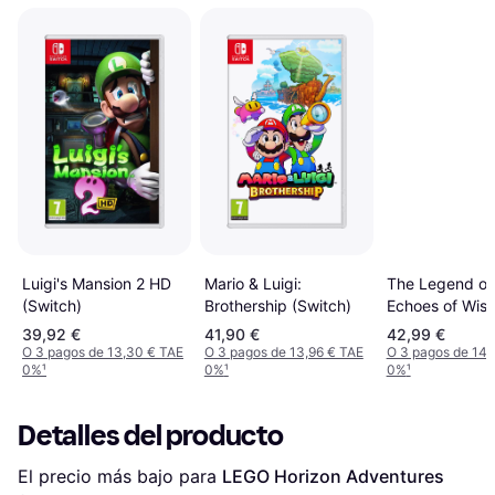
Luigi's Mansion 2 HD
Mario & Luigi:
The Legend of
(Switch)
Brothership (Switch)
Echoes of Wis
(Switch)
39,92 €
41,90 €
42,99 €
O 3 pagos de 13,30 € TAE
O 3 pagos de 13,96 € TAE
O 3 pagos de 14,
0%
¹
0%
¹
0%
¹
Detalles del producto
El precio más bajo para 
LEGO Horizon Adventures 