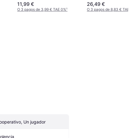
11,99 €
26,49 €
O 3 pagos de 3,99 € TAE 0%
¹
O 3 pagos de 8,83 € TAE 0%
¹
ooperativo, Un jugador
iolencia