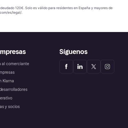
 adeudado 120€. Solo es válido para residentes en España y mayores de
com/es/legal/
.
empresas
Síguenos
a al comerciante
mpresas
 Klarna
desarrolladores
erativo
as y socios