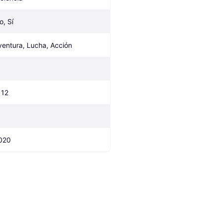
o, Sí
ventura, Lucha, Acción
 12
020