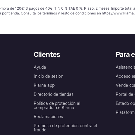
ompra de 120€: 3 pagos de 40€, TIN 0 % TAE 0 %. Plazo: 2 meses. Importe total
a por tienda. Consulta los términos y resto de condiciones en
https://www.klarna.
Clientes
Para 
Ayuda
Asistenci
Inicio de sesión
Acceso e
Klarna app
Vende con
Directorio de tiendas
Portal de 
Política de protección al
Estado op
comprador de Klarna
Plataform
Reclamaciones
Promesa de protección contra el
fraude