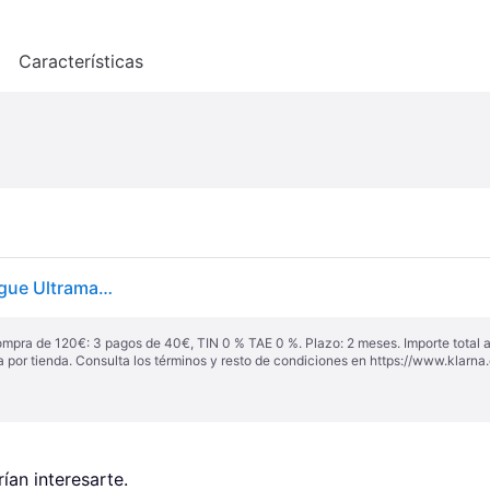
o
Características
Nintendo Games Switch Override 2 Super Mech League Ultraman Deluxe Edition Transparente PAL
ompra de 120€: 3 pagos de 40€, TIN 0 % TAE 0 %. Plazo: 2 meses. Importe total
a por tienda. Consulta los términos y resto de condiciones en
https://www.klarna.
an interesarte.