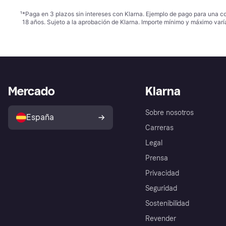
¹
*Paga en 3 plazos sin intereses con Klarna. Ejemplo de pago para una c
18 años. Sujeto a la aprobación de Klarna. Importe mínimo y máximo varí
Mercado
Klarna
Sobre nosotros
España
Carreras
Legal
Prensa
Privacidad
Seguridad
Sostenibilidad
Revender