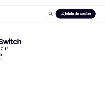
Inicio de sesión
Más información
les de oficina
Qué es Klarna?
 Switch
7, 12
h
s*
las categorías