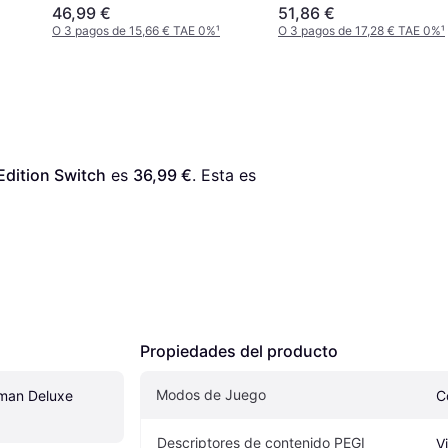
(Switch)
46,99 €
51,86 €
O 3 pagos de 15,66 € TAE 0%
¹
O 3 pagos de 17,28 € TAE 0%
¹
Edition Switch
 es 
36,99 €
. Esta es 
Propiedades del producto
Modos de Juego
aman Deluxe 
C
Descriptores de contenido PEGI
V