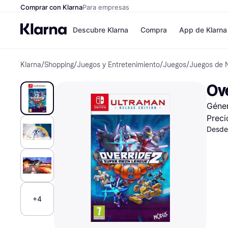
Comprar con Klarna
Para empresas
Descubre Klarna
Compra
App de Klarna
Klarna
/
Shopping
/
Juegos y Entretenimiento
/
Juegos
/
Juegos de 
Formas de pag
Tiendas
Formas de pago
MediaMarkt
Ove
Paga ahora
Shein
Paga en 3 plazos
Zalando Priv
Géner
Paga en 30 días
Zara
Financiación
JD Sports
Preci
Klarna en Apple 
Desde
Directorio de tie
+4