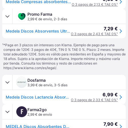
Medela Compresas absorbentes ultratranspirables x60
O 3 pagos de 2,13 € TAE 0%
¹
Promo Farma
2,99 € de envío
,
2-3 días
7,29 €
Medela Discos Absorventes Ultra-Transpirables 60 uds
O 3 pagos de 2,43 € TAE 0%
¹
¹
*Paga en 3 plazos sin intereses con Klarna. Ejemplo de pago para una
compra de 120€: 3 pagos de 40€, TIN 0 % TAE 0 %. Plazo: 2 meses. Importe
total adeudado 120€. Solo es válido para residentes en España y mayores de
18 años. Sujeto a la aprobación de Klarna. Importe mínimo y máximo varía
por tienda. Consulta los términos y resto de condiciones en
https://www.klarna.com/es/legal/
.
Dosfarma
3,99 € de envío
,
3-5 días
6,99 €
Medela Discos Lactancia Absorbentes Ultratranspirables 60 uds
O 3 pagos de 2,33 € TAE 0%
¹
Farma2go
F
2,99 € de envío
7,90 €
MEDELA Discos Absorbentes Desechables Ultratranspirables 60 Uds