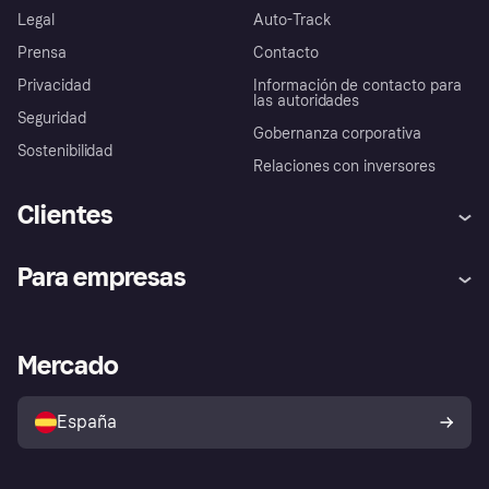
Legal
Auto-Track
Prensa
Contacto
Privacidad
Información de contacto para
las autoridades
Seguridad
Gobernanza corporativa
Sostenibilidad
Relaciones con inversores
Clientes
Ayuda
Promesa de protección contra
Para empresas
el fraude
Inicio de sesión
Nuestra promesa
Asistencia al comerciante
Portal de desarrolladores
Klarna app
Bienestar financiero
Acceso empresas
Estado operativo
Mercado
Directorio de tiendas
Configuración de privacidad
Vende con Klarna
Plataformas y socios
Política de protección al
comprador de Klarna
Tu derecho de desistimiento
España
Reclamaciones