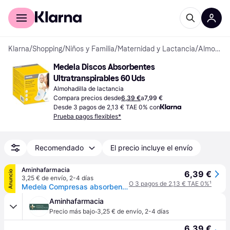
Comprar con Klarna
Para empresas
Klarna
/
Shopping
/
Niños y Familia
/
Maternidad y Lactancia
/
Almohadillas de lactancia
Medela Discos Absorbentes 
Ultratranspirables 60 Uds
Almohadilla de lactancia
Compara precios desde
6,39 €
a
7,99 €
Desde 3 pagos de 2,13 € TAE 0% con
Prueba pagos flexibles*
Recomendado
El precio incluye el envío
Aminhafarmacia
Anuncio
6,39 €
3,25 € de envío
,
2-4 días
O 3 pagos de 2,13 € TAE 0%
¹
Medela Compresas absorbentes ultratranspirables x60
Aminhafarmacia
·
Precio más bajo
3,25 € de envío
,
2-4 días
6,39 €