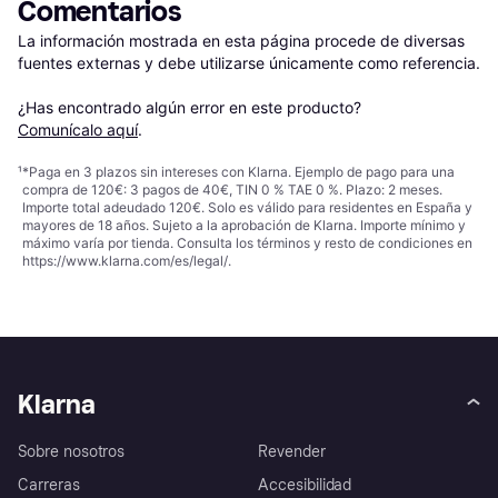
Comentarios
La información mostrada en esta página procede de diversas 
fuentes externas y debe utilizarse únicamente como referencia.

¿Has encontrado algún error en este producto? 
Comunícalo aquí
.
¹
*Paga en 3 plazos sin intereses con Klarna. Ejemplo de pago para una
compra de 120€: 3 pagos de 40€, TIN 0 % TAE 0 %. Plazo: 2 meses.
Importe total adeudado 120€. Solo es válido para residentes en España y
mayores de 18 años. Sujeto a la aprobación de Klarna. Importe mínimo y
máximo varía por tienda. Consulta los términos y resto de condiciones en
https://www.klarna.com/es/legal/
.
Klarna
Sobre nosotros
Revender
Carreras
Accesibilidad