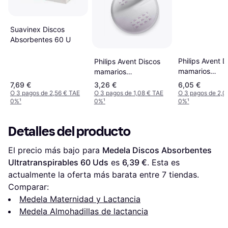
Suavinex Discos
Absorbentes 60 U
Philips Avent D
Philips Avent Discos
mamarios
mamarios
desechables 
desechables 24uds
7,69 €
3,26 €
6,05 €
O 3 pagos de 2,56 € TAE
O 3 pagos de 1,08 € TAE
O 3 pagos de 2,0
0%
¹
0%
¹
0%
¹
Detalles del producto
El precio más bajo para 
Medela Discos Absorbentes 
Ultratranspirables 60 Uds
 es 
6,39 €
. Esta es 
actualmente la oferta más barata entre 
7
 tiendas.
Comparar:
Medela Maternidad y Lactancia
Medela Almohadillas de lactancia