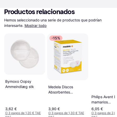
Productos relacionados
Hemos seleccionado una serie de productos que podrían 
interesarte.
Mostrar todo
-15%
Bymoxo Oopsy
Ammeindlæg stk
Medela Discos
Absorbentes
Philips Avent D
Desechables Safe Dry
mamarios
30 Unidades
desechables 
3,62 €
3,90 €
6,05 €
O 3 pagos de 1,20 € TAE
O 3 pagos de 1,30 € TAE
O 3 pagos de 2,0