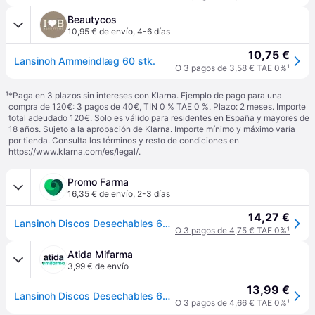
Beautycos
10,95 € de envío
,
4-6 días
10,75 €
Lansinoh Ammeindlæg 60 stk.
O 3 pagos de 3,58 € TAE 0%
¹
¹
*Paga en 3 plazos sin intereses con Klarna. Ejemplo de pago para una
compra de 120€: 3 pagos de 40€, TIN 0 % TAE 0 %. Plazo: 2 meses. Importe
total adeudado 120€. Solo es válido para residentes en España y mayores de
18 años. Sujeto a la aprobación de Klarna. Importe mínimo y máximo varía
por tienda. Consulta los términos y resto de condiciones en
https://www.klarna.com/es/legal/
.
Promo Farma
16,35 € de envío
,
2-3 días
14,27 €
Lansinoh Discos Desechables 60 u
O 3 pagos de 4,75 € TAE 0%
¹
Atida Mifarma
3,99 € de envío
13,99 €
Lansinoh Discos Desechables 60 Uds
O 3 pagos de 4,66 € TAE 0%
¹