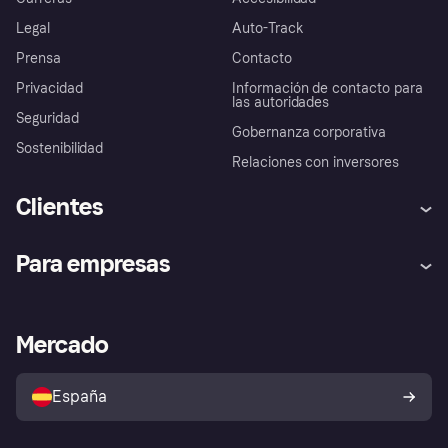
Legal
Auto-Track
Prensa
Contacto
Privacidad
Información de contacto para
las autoridades
Seguridad
Gobernanza corporativa
Sostenibilidad
Relaciones con inversores
Clientes
Ayuda
Promesa de protección contra
Para empresas
el fraude
Inicio de sesión
Nuestra promesa
Asistencia al comerciante
Portal de desarrolladores
Klarna app
Bienestar financiero
Acceso empresas
Estado operativo
Mercado
Directorio de tiendas
Configuración de privacidad
Vende con Klarna
Plataformas y socios
Política de protección al
comprador de Klarna
Tu derecho de desistimiento
España
Reclamaciones