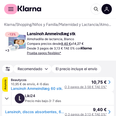
Comprar con Klarna
Para empresas
Klarna
/
Shopping
/
Niños y Familia
/
Maternidad y Lactancia
/
Almohadillas de lactancia
Lansinoh Ammeindlæg stk
-13%
Almohadilla de lactancia, Blanco
Compara precios desde
9,40 €
a
14,27 €
Desde 3 pagos de 3,13 € TAE 0% con
+
3
Prueba pagos flexibles*
Recomendado
El precio incluye el envío
Beautycos
Anuncio
10,75 €
10,95 € de envío
,
4-6 días
O 3 pagos de 3,58 € TAE 0%
¹
Lansinoh Ammeindlæg 60 stk.
Liki24
L
·
Precio más bajo
3-7 días
9,40 €
Lansinoh, discos absorbentes, 60 unidades
O 3 pagos de 3,13 € TAE 0%
¹