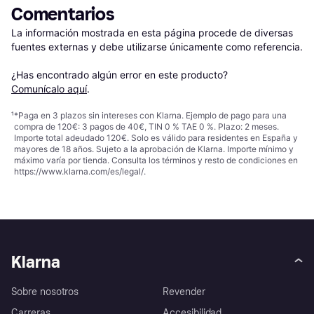
Comentarios
La información mostrada en esta página procede de diversas 
fuentes externas y debe utilizarse únicamente como referencia.

¿Has encontrado algún error en este producto? 
Comunícalo aquí
.
¹
*Paga en 3 plazos sin intereses con Klarna. Ejemplo de pago para una
compra de 120€: 3 pagos de 40€, TIN 0 % TAE 0 %. Plazo: 2 meses.
Importe total adeudado 120€. Solo es válido para residentes en España y
mayores de 18 años. Sujeto a la aprobación de Klarna. Importe mínimo y
máximo varía por tienda. Consulta los términos y resto de condiciones en
https://www.klarna.com/es/legal/
.
Klarna
Sobre nosotros
Revender
Carreras
Accesibilidad