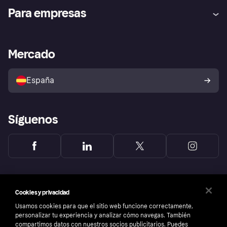
Ayuda
Promesa de protección contra
Para empresas
el fraude
Inicio de sesión
Nuestra promesa
Asistencia al comerciante
Portal de desarrolladores
Klarna app
Bienestar financiero
Acceso empresas
Estado operativo
Mercado
Directorio de tiendas
Configuración de privacidad
Vende con Klarna
Plataformas y socios
Política de protección al
comprador de Klarna
Tu derecho de desistimiento
España
Reclamaciones
Síguenos
Cookies y privacidad
Usamos cookies para que el sitio web funcione correctamente,
personalizar tu experiencia y analizar cómo navegas. También
compartimos datos con nuestros socios publicitarios. Puedes