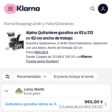
Comprar con Klarna
Para empresas
Klarna
/
Shopping
/
Jardín y Patio
/
Quitanieves
Alpina Quitanieve gasolina as 62 p 212 
cc 62 cm ancho de trabajo
Gasolina Quitanieves, 4.4kW, Faros Delanteros, Operación 
con una Mano, Ancho de Entrada: 62 cm
+
2
Precio
965,00 €
Desde 3 pagos de 321,66 € TAE 0% con
Prueba pagos flexibles*
Recomendado
El precio incluye el envío
Leroy Merlin
Envío gratis
965,00 €
Quitanieve gasolina alpina as 62 p 212 cc 62 cm ancho de trabajo
O 3 pagos de 321,66 € TAE 0%
¹