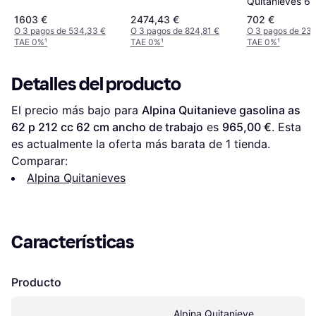
Quitanieves 6,
Amarillo Y Neg
1603 €
2474,43 €
702 €
O 3 pagos de 534,33 €
O 3 pagos de 824,81 €
O 3 pagos de 23
TAE 0%
¹
TAE 0%
¹
TAE 0%
¹
Detalles del producto
El precio más bajo para 
Alpina Quitanieve gasolina as 
62 p 212 cc 62 cm ancho de trabajo
 es 
965,00 €
. Esta 
es actualmente la oferta más barata de 1 tienda.
Comparar:
Alpina Quitanieves
Características
Producto
Alpina Quitanieve 