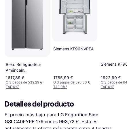
Siemens KF96NVPEA
Siemens KF9
Beko Réfrigérateur
Américain
GNO5322XPN Side
1617,89 €
1785,99 €
1922,99 €
532 L
O 3 pagos de 539,29 €
O 3 pagos de 595,33 €
O 3 pagos de 640
TAE 0%
¹
TAE 0%
¹
TAE 0%
¹
Detalles del producto
El precio más bajo para 
LG Frigorífico Side 
GSLC40PYPE 179 cm
 es 
993,72 €
. Esta es 
actualmente la oferta más barata entre 
4
 tiendas.