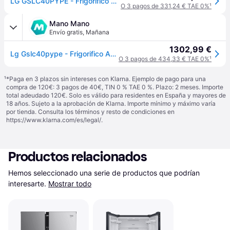
LG GSLC40PYPE - Frigorífico Side by Side, Serie 400, Clasificación E, 641 L, Inox Anihuellas
O 3 pagos de 331,24 € TAE 0%
¹
Mano Mano
Envío gratis
,
Mañana
1302,99 €
Lg Gslc40pype - Frigorifico Americano Nofrost E Inox
O 3 pagos de 434,33 € TAE 0%
¹
¹
*Paga en 3 plazos sin intereses con Klarna. Ejemplo de pago para una
compra de 120€: 3 pagos de 40€, TIN 0 % TAE 0 %. Plazo: 2 meses. Importe
total adeudado 120€. Solo es válido para residentes en España y mayores de
18 años. Sujeto a la aprobación de Klarna. Importe mínimo y máximo varía
por tienda. Consulta los términos y resto de condiciones en
https://www.klarna.com/es/legal/
.
Productos relacionados
Hemos seleccionado una serie de productos que podrían 
interesarte.
Mostrar todo