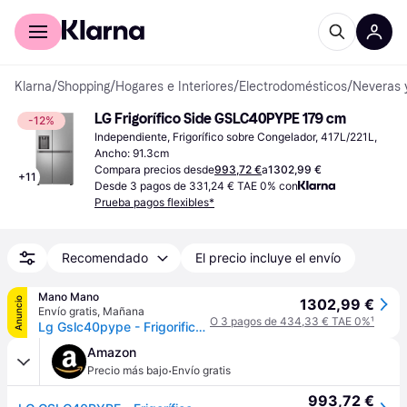
Comprar con Klarna
Para empresas
Klarna
/
Shopping
/
Hogares e Interiores
/
Electrodomésticos
/
Neveras 
LG Frigorífico Side GSLC40PYPE 179 cm
-12%
Independiente, Frigorífico sobre Congelador, 417L/221L, 
Ancho: 91.3cm
Compara precios desde
993,72 €
a
1302,99 €
+
11
Desde 3 pagos de 331,24 € TAE 0% con
Prueba pagos flexibles*
Recomendado
El precio incluye el envío
Mano Mano
Anuncio
1302,99 €
Envío gratis
,
Mañana
O 3 pagos de 434,33 € TAE 0%
¹
Lg Gslc40pype - Frigorifico Americano Nofrost E Inox
Amazon
·
Precio más bajo
Envío gratis
993,72 €