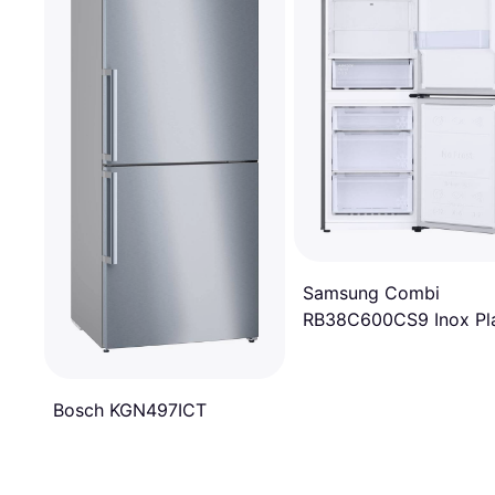
Samsung Combi
RB38C600CS9 Inox Pla
Acero inoxidable
Bosch KGN497ICT