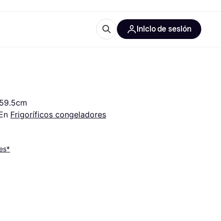
Inicio de sesión
Más información
les de oficina
Qué es Klarna?
 59.5cm
En 
Frigoríficos congeladores
es*
las categorías