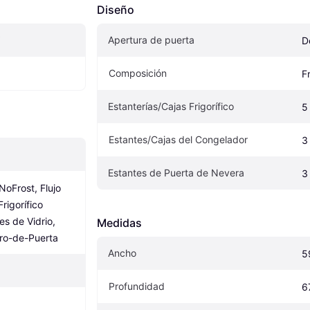
Diseño
Apertura de puerta
D
Composición
F
Estanterías/Cajas Frigorífico
5
Estantes/Cajas del Congelador
3
Estantes de Puerta de Nevera
3
NoFrost, Flujo 
rigorífico 
s de Vidrio, 
Medidas
tro-de-Puerta
Ancho
5
Profundidad
6