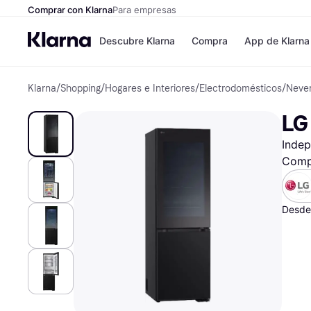
Comprar con Klarna
Para empresas
Descubre Klarna
Compra
App de Klarna
Klarna
/
Shopping
/
Hogares e Interiores
/
Electrodomésticos
/
Never
Formas de pag
Tiendas
Formas de pago
MediaMarkt
LG
Paga ahora
Shein
Paga en 3 plazos
Zalando Priv
Indep
Paga en 30 días
Zara
Financiación
JD Sports
Comp
Klarna en Apple 
Desde
Directorio de tie