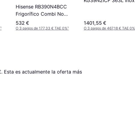
KG39N2ICF 363L Inox
Hisense RB390N4BCC
Frigorífico Combi No
Frost
532 €
1401,55 €
%
¹
O 3 pagos de 177,33 € TAE 0%
¹
O 3 pagos de 467,18 € TAE 0%
€
. Esta es actualmente la oferta más 