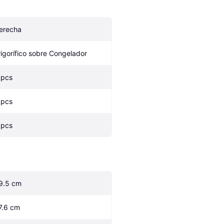
erecha
rigorífico sobre Congelador
 pcs
 pcs
 pcs
9.5 cm
7.6 cm