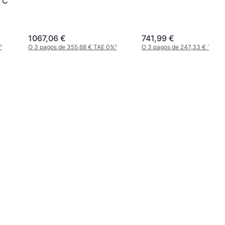
 C
1067,06 €
741,99 €
¹
O 3 pagos de 355,68 € TAE 0%
¹
O 3 pagos de 247,33 € TAE 