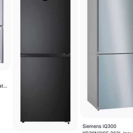
ta,
Siemens iQ300