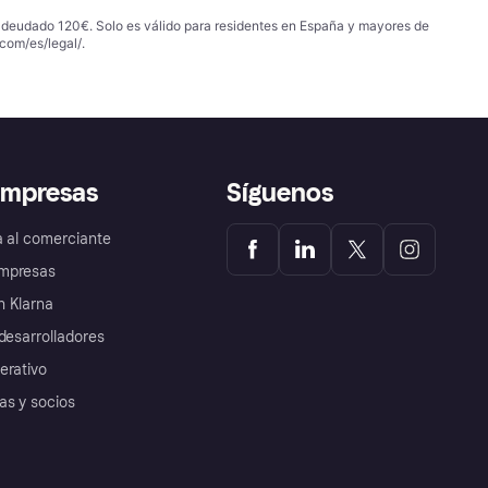
 adeudado 120€. Solo es válido para residentes en España y mayores de
com/es/legal/
.
empresas
Síguenos
a al comerciante
mpresas
 Klarna
desarrolladores
erativo
as y socios