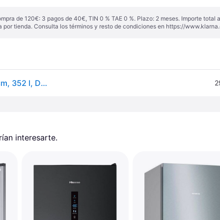
ompra de 120€: 3 pagos de 40€, TIN 0 % TAE 0 %. Plazo: 2 meses. Importe total
a por tienda. Consulta los términos y resto de condiciones en
https://www.klarna.
Frigorífico combi - LG GBG5160CEV, No Frost, 186 cm, 352 l, DoorCooling+™, Instaview™, ThinQ™, Acero negro grafito
2
an interesarte.