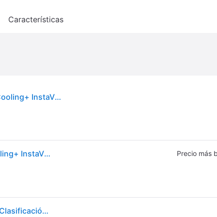
o
Características
Frigorífico LG Combi 186cm 349L C Negro DoorCooling+ InstaView LINEARCooling No Frost WiFi
Frigorífico LG Combi 186cm 349L C Negro DoorCooling+ InstaView LINEARCooling No Frost WiFi
Precio más 
Frigorífico Combi Instaview Door Cooling+, 1,86 m, Clasificación C, capacidad de 352 l, Acero negro grafito - GBG5160CEV