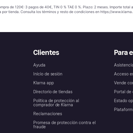
ompra de 120€: 3 pagos de 40€, TIN 0 % TAE 0 %. Plazo: 2 meses. Importe total
a por tienda. Consulta los términos y resto de condiciones en
https://www.klarna.
Clientes
Para 
Ayuda
Asistenci
Inicio de sesión
Acceso e
Klarna app
Vende con
Directorio de tiendas
Portal de 
Política de protección al
Estado op
comprador de Klarna
Plataform
Reclamaciones
Promesa de protección contra el
fraude