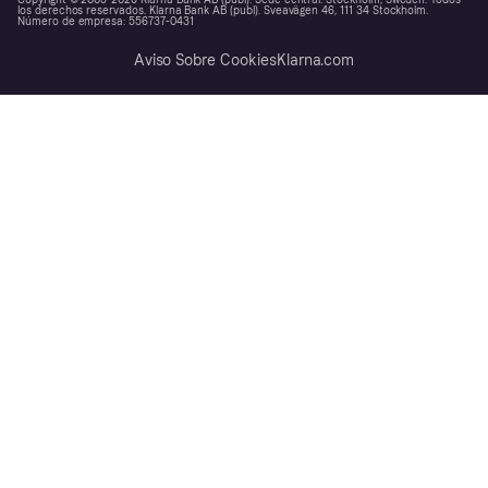
Copyright © 2005-2026 Klarna Bank AB (publ). Sede central: Stockholm, Sweden. Todos
los derechos reservados. Klarna Bank AB (publ). Sveavägen 46, 111 34 Stockholm.
Número de empresa: 556737-0431
Aviso Sobre Cookies
Klarna.com