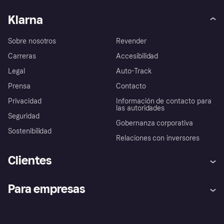
Klarna
Sobre nosotros
Revender
Carreras
Accesibilidad
Legal
Auto-Track
Prensa
Contacto
Privacidad
Información de contacto para
las autoridades
Seguridad
Gobernanza corporativa
Sostenibilidad
Relaciones con inversores
Clientes
Ayuda
Promesa de protección contra
Para empresas
el fraude
Inicio de sesión
Nuestra promesa
Asistencia al comerciante
Portal de desarrolladores
Klarna app
Bienestar financiero