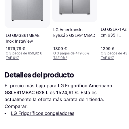
LG GSLV71PZT
LG Amerikanskt
cm 635 l
kylskåp GSLV91MBAD
LG GMG861MBAE
DoorCooling+ 
Inox InstaView
Inox Antihuella
1979,78 €
1809 €
1299 €
O 3 pagos de 659,92 €
O 3 pagos de 419,66 €
O 3 pagos de 43
TAE 0%
¹
TAE 0%
¹
TAE 0%
¹
Detalles del producto
El precio más bajo para 
LG Frigorífico Americano 
GSLE91MBAC 628 L
 es 
1524,61 €
. Esta es 
actualmente la oferta más barata de 1 tienda.
Comparar:
LG Frigoríficos congeladores