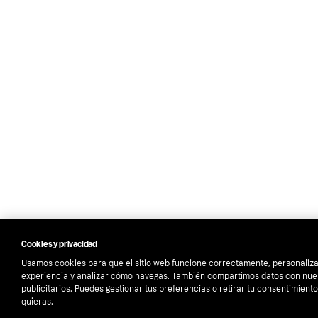
Cookies y privacidad
Usamos cookies para que el sitio web funcione correctamente, personaliza
experiencia y analizar cómo navegas. También compartimos datos con nue
publicitarios. Puedes gestionar tus preferencias o retirar tu consentimien
quieras.