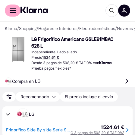
Comprar con Klarna
Para empresas
Klarna
/
Shopping
/
Hogares e Interiores
/
Electrodomésticos
/
Neveras 
LG Frigorífico Americano GSLE91MBAC 
628 L
Independiente, Lado a lado
Precio
1524,61 €
Desde 3 pagos de 508,20 € TAE 0% con
Prueba pagos flexibles*
LG
Compra en 
Recomendado
El precio incluye el envío
LG
1524,61 €
Frigorífico Side By side Serie 900, Sin toma de agua Acero texturizado antihuellas. C, 628 L - GSLE91MBAC.AMBQEUR
O 3 pagos de 508,20 € TAE 0%
¹