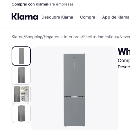
Comprar con Klarna
Para empresas
Descubre Klarna
Compra
App de Klarna
Klarna
/
Shopping
/
Hogares e Interiores
/
Electrodomésticos
/
Never
Formas de pag
Tiendas
Formas de pago
MediaMarkt
Wh
Paga ahora
Shein
Paga en 3 plazos
Zalando Priv
Comp
Paga en 30 días
Zara
Financiación
JD Sports
Desde
Klarna en Apple 
Directorio de tie