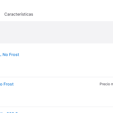
o
Características
L No Frost
o Frost
Precio 