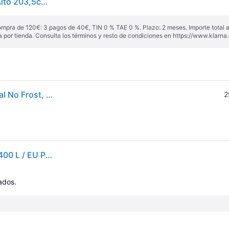
Frigo Combi No Frost Whirlpool WHK 26404 XP5E Alto 203,5cm x 59,5cm Clase D Pearl Inox | 355 L, Cajón Crisper, MultiFlow, Compresor 10 años - White - Medium
ompra de 120€: 3 pagos de 40€, TIN 0 % TAE 0 %. Plazo: 2 meses. Importe total
a por tienda. Consulta los términos y resto de condiciones en
https://www.klarna.
Frigorífico combi - Whirlpool WHK 26404 XP5E, Total No Frost, Altura 203.5 cm, 355l, Pro Fresh, Perfect Fit, Pearl Inox
2
Whirlpool Whk 26404 Xp5e Combi Fridge Plateado 400 L / EU Plug 220V
cados.