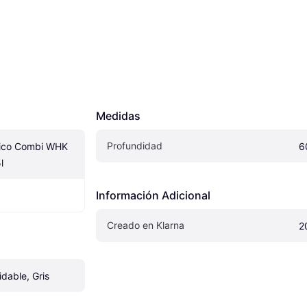
Medidas
Profundidad
ífico Combi WHK 
6
l
Información Adicional
Creado en Klarna
2
idable, Gris