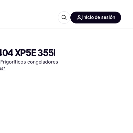
Inicio de sesión
Más información
les de oficina
Qué es Klarna?
404 XP5E 355l
 
Frigoríficos congeladores
es*
las categorías