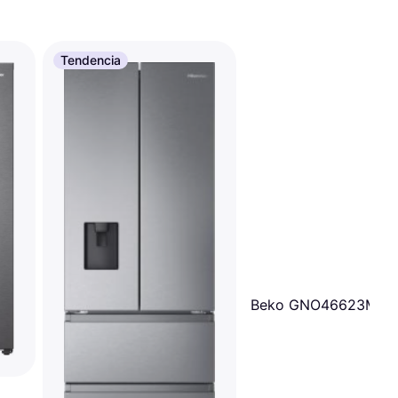
Tendencia
Beko GNO46623MXP