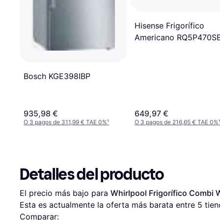
Hisense Frigorífico
Americano RQ5P470SE
178,5 cm
Bosch KGE398IBP
935,98 €
649,97 €
O 3 pagos de 311,99 € TAE 0%
¹
O 3 pagos de 216,65 € TAE 0%
Detalles del producto
El precio más bajo para 
Whirlpool Frigorífico Comb
Esta es actualmente la oferta más barata entre 
5
 tien
Comparar: