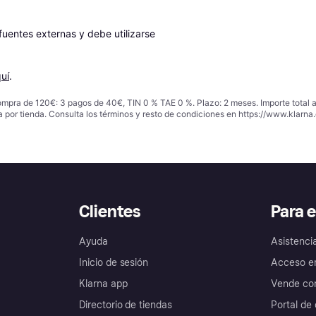
entes externas y debe utilizarse 
uí
.
ompra de 120€: 3 pagos de 40€, TIN 0 % TAE 0 %. Plazo: 2 meses. Importe total
a por tienda. Consulta los términos y resto de condiciones en
https://www.klarna.
Clientes
Para 
Ayuda
Asistenci
Inicio de sesión
Acceso e
Klarna app
Vende con
Directorio de tiendas
Portal de 