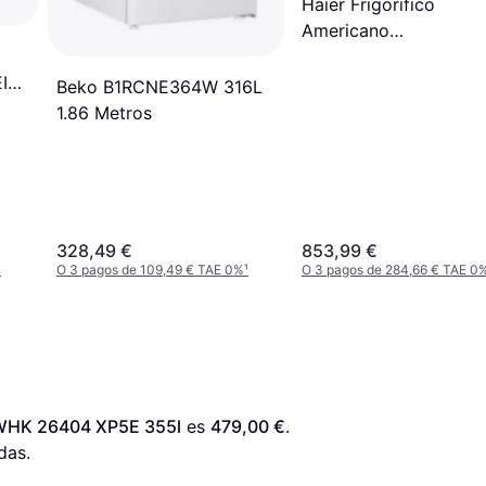
Haier Frigorífico
Americano
HSR5918DWMP 1.78 
IE
Beko B1RCNE364W 316L
1.86 Metros
328,49 €
853,99 €
¹
O 3 pagos de 109,49 € TAE 0%
¹
O 3 pagos de 284,66 € TAE 0
i WHK 26404 XP5E 355l
 es 
479,00 €
. 
das.