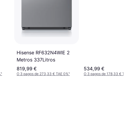
m
Hisense RF632N4WIE 2
Metros 337Litros
819,99 €
534,99 €
%
¹
O 3 pagos de 273,33 € TAE 0%
¹
O 3 pagos de 178,33 € TAE 