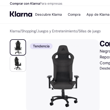
Comprar con Klarna
Para empresas
Descubre Klarna
Compra
App de Klarna
Klarna
/
Shopping
/
Juegos y Entretenimiento
/
Sillas de juego
Formas de pag
Tiendas
Formas de pago
MediaMarkt
Cor
Paga ahora
Shein
Tendencia
Paga en 3 plazos
Zalando Priv
Negro
Paga en 30 días
Zara
Financiación
JD Sports
Repos
Klarna en Apple 
Comp
Desde
Directorio de tie