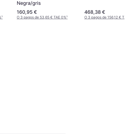
Negra/gris
160,95 €
468,38 €
%
¹
O 3 pagos de 53,65 € TAE 0%
¹
O 3 pagos de 156,12 € TAE 0