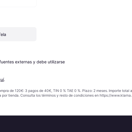
Tela
entes externas y debe utilizarse 
uí
.
ompra de 120€: 3 pagos de 40€, TIN 0 % TAE 0 %. Plazo: 2 meses. Importe total
a por tienda. Consulta los términos y resto de condiciones en
https://www.klarna.