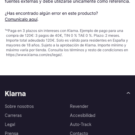
fuentes externas y debe utilizarse únicamente como referencia.

¿Has encontrado algún error en este producto? 
Comunícalo aquí
.
¹
*Paga en 3 plazos sin intereses con Klarna. Ejemplo de pago para una
compra de 120€: 3 pagos de 40€, TIN 0 % TAE 0 %. Plazo: 2 meses.
Importe total adeudado 120€. Solo es válido para residentes en España y
mayores de 18 años. Sujeto a la aprobación de Klarna. Importe mínimo y
máximo varía por tienda. Consulta los términos y resto de condiciones en
https://www.klarna.com/es/legal/
.
Klarna
Sobre nosotros
Revender
Carreras
Accesibilidad
Legal
Auto-Track
Prensa
Contacto