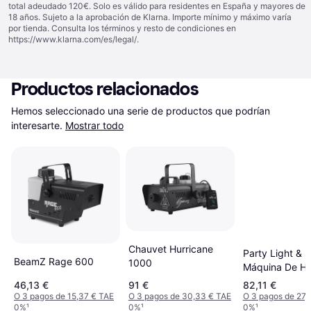
total adeudado 120€. Solo es válido para residentes en España y mayores de
18 años. Sujeto a la aprobación de Klarna. Importe mínimo y máximo varía
por tienda. Consulta los términos y resto de condiciones en
https://www.klarna.com/es/legal/
.
Productos relacionados
Hemos seleccionado una serie de productos que podrían 
interesarte.
Mostrar todo
Chauvet Hurricane
Party Light & 
BeamZ Rage 600
1000
Máquina De H
Fog1200led
46,13 €
91 €
82,11 €
O 3 pagos de 15,37 € TAE
O 3 pagos de 30,33 € TAE
O 3 pagos de 27,
0%
¹
0%
¹
0%
¹