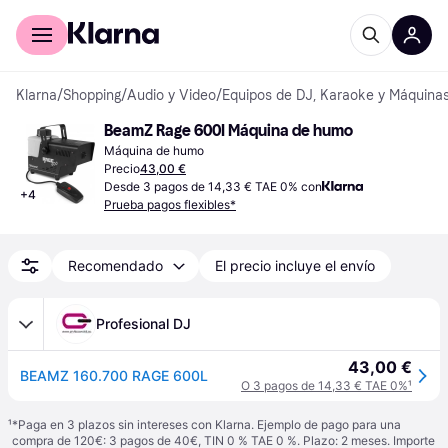
Comprar con Klarna
Para empresas
Klarna
/
Shopping
/
Audio y Video
/
Equipos de DJ, Karaoke y Máquinas
BeamZ Rage 600I Máquina de humo
Máquina de humo
Precio
43,00 €
Desde 3 pagos de 14,33 € TAE 0% con
+
4
Prueba pagos flexibles*
Recomendado
El precio incluye el envío
Profesional DJ
43,00 €
BEAMZ 160.700 RAGE 600L
O 3 pagos de 14,33 € TAE 0%
¹
¹
*Paga en 3 plazos sin intereses con Klarna. Ejemplo de pago para una
compra de 120€: 3 pagos de 40€, TIN 0 % TAE 0 %. Plazo: 2 meses. Importe