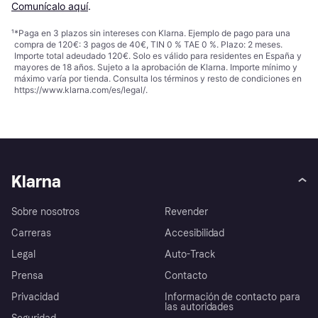
Comunícalo aquí
.
¹
*Paga en 3 plazos sin intereses con Klarna. Ejemplo de pago para una
compra de 120€: 3 pagos de 40€, TIN 0 % TAE 0 %. Plazo: 2 meses.
Importe total adeudado 120€. Solo es válido para residentes en España y
mayores de 18 años. Sujeto a la aprobación de Klarna. Importe mínimo y
máximo varía por tienda. Consulta los términos y resto de condiciones en
https://www.klarna.com/es/legal/
.
Klarna
Sobre nosotros
Revender
Carreras
Accesibilidad
Legal
Auto-Track
Prensa
Contacto
Privacidad
Información de contacto para
las autoridades