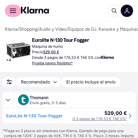
Comprar con Klarna
Para empresas
Klarna
/
Shopping
/
Audio y Video
/
Equipos de DJ, Karaoke y Máquinas
Eurolite N-130 Tour Fogger
Máquina de humo
Precio
529,00 €
Desde 3 pagos de 176,33 € TAE 0% con
+
4
Prueba pagos flexibles*
Recomendado
El precio incluye el envío
Thomann
Envío gratis
,
3-5 días
529,00 €
EuroLite N-130 Tour-Fogger
O 3 pagos de 176,33 € TAE 0%
¹
¹
*Paga en 3 plazos sin intereses con Klarna. Ejemplo de pago para una
compra de 120€: 3 pagos de 40€, TIN 0 % TAE 0 %. Plazo: 2 meses. Importe