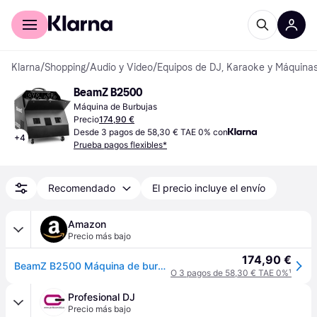
Comprar con Klarna
Para empresas
Klarna
/
Shopping
/
Audio y Video
/
Equipos de DJ, Karaoke y Máquinas
BeamZ B2500
Máquina de Burbujas
Precio
174,90 €
Desde 3 pagos de 58,30 € TAE 0% con
+
4
Prueba pagos flexibles*
Recomendado
El precio incluye el envío
Amazon
Precio más bajo
174,90 €
BeamZ B2500 Máquina de burbujas doble
O 3 pagos de 58,30 € TAE 0%
¹
Profesional DJ
Precio más bajo