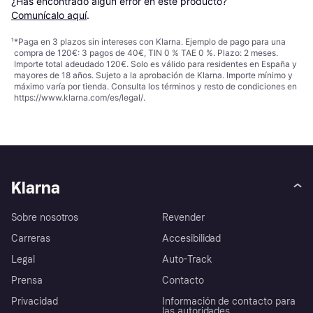
¿Has encontrado algún error en este producto? 
Comunícalo aquí
.
¹
*Paga en 3 plazos sin intereses con Klarna. Ejemplo de pago para una
compra de 120€: 3 pagos de 40€, TIN 0 % TAE 0 %. Plazo: 2 meses.
Importe total adeudado 120€. Solo es válido para residentes en España y
mayores de 18 años. Sujeto a la aprobación de Klarna. Importe mínimo y
máximo varía por tienda. Consulta los términos y resto de condiciones en
https://www.klarna.com/es/legal/
.
Klarna
Sobre nosotros
Revender
Carreras
Accesibilidad
Legal
Auto-Track
Prensa
Contacto
Privacidad
Información de contacto para
las autoridades