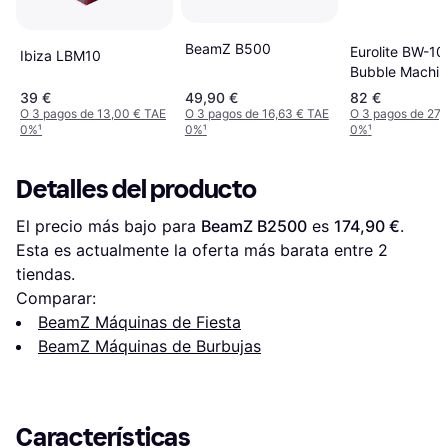
BeamZ B500
Eurolite BW-10
Ibiza LBM10
Bubble Machin
39 €
49,90 €
82 €
O 3 pagos de 13,00 € TAE
O 3 pagos de 16,63 € TAE
O 3 pagos de 27,
0%
¹
0%
¹
0%
¹
Detalles del producto
El precio más bajo para 
BeamZ B2500
 es 
174,90 €
. 
Esta es actualmente la oferta más barata entre 
2
tiendas.
Comparar:
BeamZ Máquinas de Fiesta
BeamZ Máquinas de Burbujas
Características