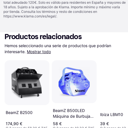
total adeudado 120€. Solo es válido para residentes en España y mayores de
18 años. Sujeto a la aprobación de Klarna. Importe mínimo y máximo varía
por tienda. Consulta los términos y resto de condiciones en
https://www.klarna.com/es/legal/
.
Productos relacionados
Hemos seleccionado una serie de productos que podrían 
interesarte.
Mostrar todo
BeamZ B500LED
BeamZ B2500
Ibiza LBM10
Máquina de Burbujas
con LED
174,90 €
58 €
39 €