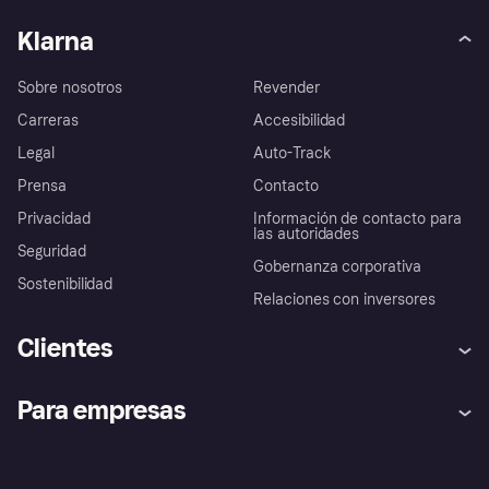
Klarna
Sobre nosotros
Revender
Carreras
Accesibilidad
Legal
Auto-Track
Prensa
Contacto
Privacidad
Información de contacto para
las autoridades
Seguridad
Gobernanza corporativa
Sostenibilidad
Relaciones con inversores
Clientes
Ayuda
Promesa de protección contra
Para empresas
el fraude
Inicio de sesión
Nuestra promesa
Asistencia al comerciante
Portal de desarrolladores
Klarna app
Bienestar financiero