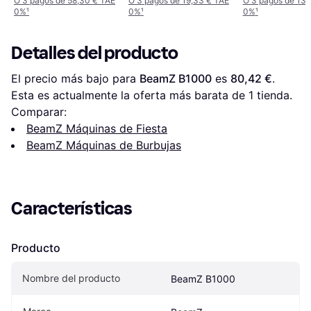
O 3 pagos de 58,30 € TAE
O 3 pagos de 19,33 € TAE
O 3 pagos de 13,
0%
¹
0%
¹
0%
¹
Detalles del producto
El precio más bajo para 
BeamZ B1000
 es 
80,42 €
. 
Esta es actualmente la oferta más barata de 1 tienda.
Comparar:
BeamZ Máquinas de Fiesta
BeamZ Máquinas de Burbujas
Características
Producto
Nombre del producto
BeamZ B1000