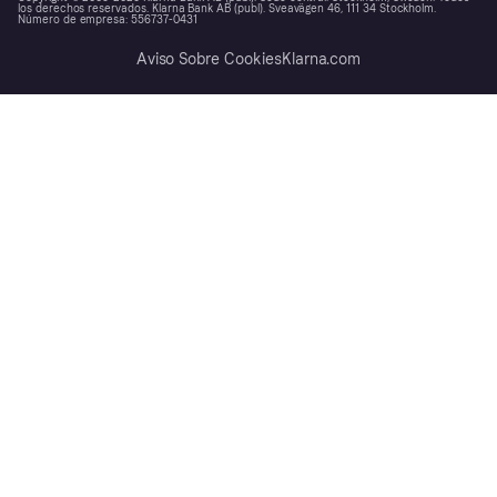
los derechos reservados. Klarna Bank AB (publ). Sveavägen 46, 111 34 Stockholm.
Número de empresa: 556737-0431
Aviso Sobre Cookies
Klarna.com