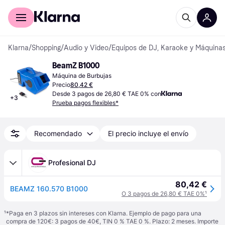
Comprar con Klarna
Para empresas
Klarna
/
Shopping
/
Audio y Video
/
Equipos de DJ, Karaoke y Máquinas
BeamZ B1000
Máquina de Burbujas
Precio
80,42 €
Desde 3 pagos de 26,80 € TAE 0% con
+
3
Prueba pagos flexibles*
Recomendado
El precio incluye el envío
Profesional DJ
80,42 €
BEAMZ 160.570 B1000
O 3 pagos de 26,80 € TAE 0%
¹
¹
*Paga en 3 plazos sin intereses con Klarna. Ejemplo de pago para una
compra de 120€: 3 pagos de 40€, TIN 0 % TAE 0 %. Plazo: 2 meses. Importe