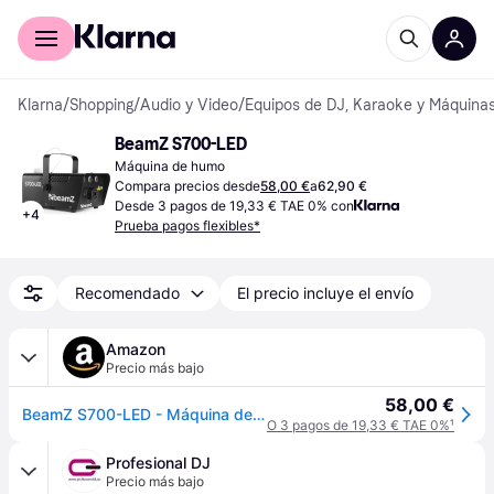
Comprar con Klarna
Para empresas
Klarna
/
Shopping
/
Audio y Video
/
Equipos de DJ, Karaoke y Máquinas
BeamZ S700-LED
Máquina de humo
Compara precios desde
58,00 €
a
62,90 €
Desde 3 pagos de 19,33 € TAE 0% con
+
4
Prueba pagos flexibles*
Recomendado
El precio incluye el envío
Amazon
Precio más bajo
58,00 €
BeamZ S700-LED - Máquina de humo con efecto llama para escenarios y DJ
O 3 pagos de 19,33 € TAE 0%
¹
Profesional DJ
Precio más bajo