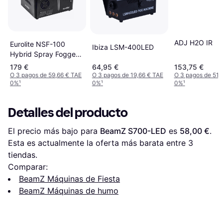
ADJ H2O IR
Eurolite NSF-100
Ibiza LSM-400LED
Hybrid Spray Fogger
Negro
179 €
64,95 €
153,75 €
O 3 pagos de 59,66 € TAE
O 3 pagos de 19,66 € TAE
O 3 pagos de 51,
0%
¹
0%
¹
0%
¹
Detalles del producto
El precio más bajo para 
BeamZ S700-LED
 es 
58,00 €
. 
Esta es actualmente la oferta más barata entre 
3
tiendas.
Comparar:
BeamZ Máquinas de Fiesta
BeamZ Máquinas de humo