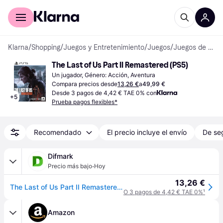
Comprar con Klarna
Para empresas
Klarna
/
Shopping
/
Juegos y Entretenimiento
/
Juegos
/
Juegos de PlayStation 5
The Last of Us Part II Remastered (PS5)
Un jugador, Género: Acción, Aventura
Compara precios desde
13,26 €
a
49,99 €
Desde 3 pagos de 4,42 € TAE 0% con
+
5
Prueba pagos flexibles*
Recomendado
El precio incluye el envío
De se
Difmark
·
Precio más bajo
Hoy
13,26 €
The Last of Us Part II Remastered (PS5)
O 3 pagos de 4,42 € TAE 0%
¹
Amazon