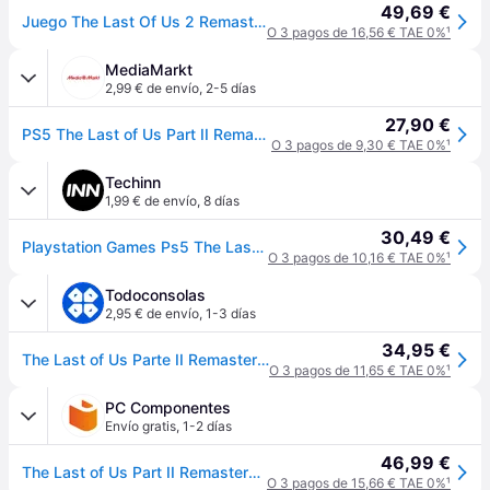
49,69 €
Juego The Last Of Us 2 Remasterizado Para Playstation 5 | PS5 PAL EU - Nuevo Original Precintado
O 3 pagos de 16,56 € TAE 0%
¹
MediaMarkt
2,99 € de envío
,
2-5 días
27,90 €
PS5 The Last of Us Part II Remastered
O 3 pagos de 9,30 € TAE 0%
¹
Techinn
1,99 € de envío
,
8 días
30,49 €
Playstation Games Ps5 The Last Of Us Part 2 Remastered Transparente PAL
O 3 pagos de 10,16 € TAE 0%
¹
Todoconsolas
2,95 € de envío
,
1-3 días
34,95 €
The Last of Us Parte II Remastered PS5 (SP)
O 3 pagos de 11,65 € TAE 0%
¹
PC Componentes
Envío gratis
,
1-2 días
46,99 €
The Last of Us Part II Remastered PS5
O 3 pagos de 15,66 € TAE 0%
¹