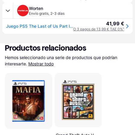
Worten
Envío gratis
,
2-3 días
41,99 €
Juego PS5 The Last of Us Part II Remastered
O 3 pagos de 13,99 € TAE 0%
¹
Productos relacionados
Hemos seleccionado una serie de productos que podrían 
interesarte.
Mostrar todo