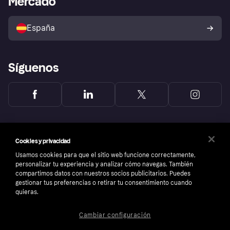
Mercado
Configuración de privacidad
Vende con Klarna
Plataformas y socios
Política de protección al
comprador de Klarna
Tu derecho de desistimiento
España
Reclamaciones
Síguenos
Cookies y privacidad
Usamos cookies para que el sitio web funcione correctamente,
personalizar tu experiencia y analizar cómo navegas. También
compartimos datos con nuestros socios publicitarios. Puedes
gestionar tus preferencias o retirar tu consentimiento cuando
quieras.
Cambiar configuración
Copyright © 2005-2026 Klarna Bank AB (publ). Sede central: Stockholm, Sweden. Todos