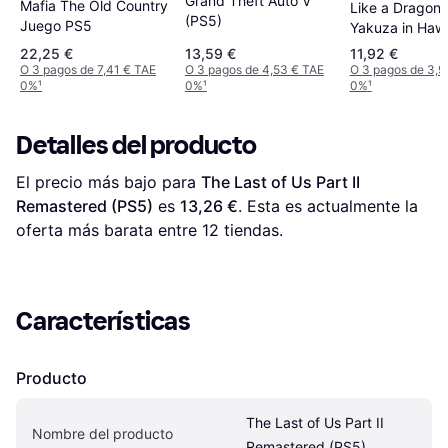
Grand Theft Auto V
Mafia The Old Country
Like a Dragon 
(PS5)
Juego PS5
Yakuza in Hawa
(PS5)
22,25 €
13,59 €
11,92 €
O 3 pagos de 7,41 € TAE
O 3 pagos de 4,53 € TAE
O 3 pagos de 3,9
0%
¹
0%
¹
0%
¹
Detalles del producto
El precio más bajo para 
The Last of Us Part II 
Remastered (PS5)
 es 
13,26 €
. Esta es actualmente la 
oferta más barata entre 
12
 tiendas.
Características
Producto
The Last of Us Part II 
Nombre del producto
Remastered (PS5)