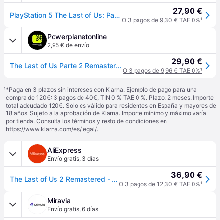
27,90 €
PlayStation 5 The Last of Us: Parte II Remastered
O 3 pagos de 9,30 € TAE 0%
¹
Powerplanetonline
2,95 € de envío
29,90 €
The Last of Us Parte 2 Remastered - Videojuego para PS5
O 3 pagos de 9,96 € TAE 0%
¹
¹
*Paga en 3 plazos sin intereses con Klarna. Ejemplo de pago para una
compra de 120€: 3 pagos de 40€, TIN 0 % TAE 0 %. Plazo: 2 meses. Importe
total adeudado 120€. Solo es válido para residentes en España y mayores de
18 años. Sujeto a la aprobación de Klarna. Importe mínimo y máximo varía
por tienda. Consulta los términos y resto de condiciones en
https://www.klarna.com/es/legal/
.
AliExpress
Envío gratis
,
3 días
36,90 €
The Last of Us 2 Remastered - PS5 - Nuevo precintado - PAL España
O 3 pagos de 12,30 € TAE 0%
¹
Miravia
Envío gratis
,
6 días