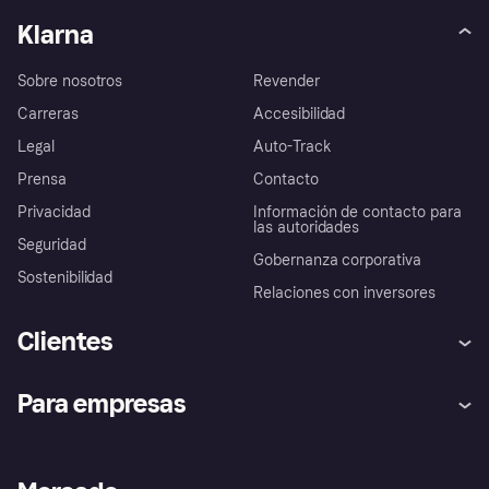
Klarna
Sobre nosotros
Revender
Carreras
Accesibilidad
Legal
Auto-Track
Prensa
Contacto
Privacidad
Información de contacto para
las autoridades
Seguridad
Gobernanza corporativa
Sostenibilidad
Relaciones con inversores
Clientes
Ayuda
Promesa de protección contra
Para empresas
el fraude
Inicio de sesión
Nuestra promesa
Asistencia al comerciante
Portal de desarrolladores
Klarna app
Bienestar financiero
Acceso empresas
Estado operativo
Directorio de tiendas