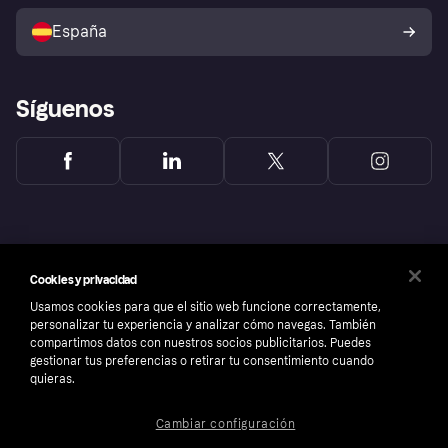
Vende con Klarna
Plataformas y socios
Política de protección al
comprador de Klarna
Tu derecho de desistimiento
España
Reclamaciones
Síguenos
Cookies y privacidad
Usamos cookies para que el sitio web funcione correctamente,
personalizar tu experiencia y analizar cómo navegas. También
compartimos datos con nuestros socios publicitarios. Puedes
gestionar tus preferencias o retirar tu consentimiento cuando
quieras.
Copyright © 2005-2026 Klarna Bank AB (publ). Sede central: Stockholm, Sweden. Todos
Cambiar configuración
los derechos reservados. Klarna Bank AB (publ). Sveavägen 46, 111 34 Stockholm.
Número de empresa: 556737-0431