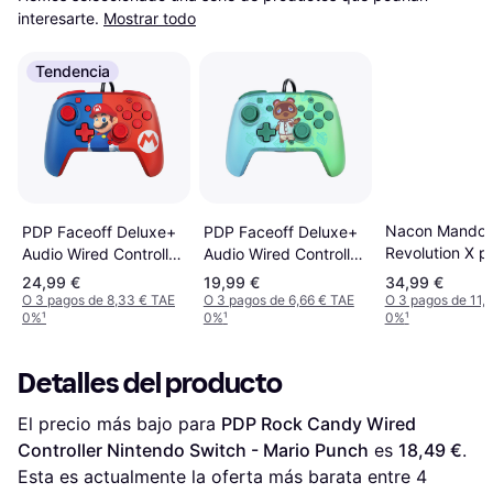
interesarte.
Mostrar todo
Tendencia
Nacon Mando
PDP Faceoff Deluxe+
PDP Faceoff Deluxe+
Revolution X p
Audio Wired Controller
Audio Wired Controller
Xbox
- Animal Crossing Tom
- Mario
24,99 €
19,99 €
34,99 €
Nook
O 3 pagos de 8,33 € TAE
O 3 pagos de 6,66 € TAE
O 3 pagos de 11,
0%
¹
0%
¹
0%
¹
Detalles del producto
El precio más bajo para 
PDP Rock Candy Wired 
Controller Nintendo Switch - Mario Punch
 es 
18,49 €
. 
Esta es actualmente la oferta más barata entre 
4