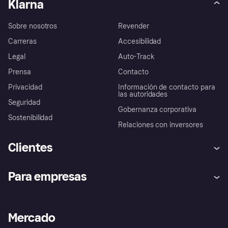
Klarna
Sobre nosotros
Revender
Carreras
Accesibilidad
Legal
Auto-Track
Prensa
Contacto
Privacidad
Información de contacto para
las autoridades
Seguridad
Gobernanza corporativa
Sostenibilidad
Relaciones con inversores
Clientes
Ayuda
Promesa de protección contra
Para empresas
el fraude
Inicio de sesión
Nuestra promesa
Asistencia al comerciante
Portal de desarrolladores
Klarna app
Bienestar financiero
Acceso empresas
Estado operativo
Mercado
Directorio de tiendas
Configuración de privacidad