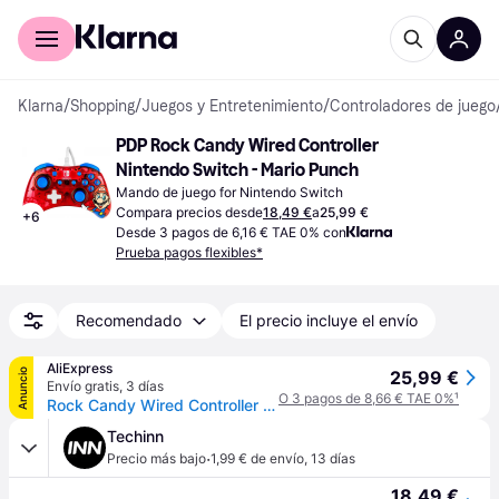
Comprar con Klarna
Para empresas
Klarna
/
Shopping
/
Juegos y Entretenimiento
/
Controladores de juego
PDP Rock Candy Wired Controller 
Nintendo Switch - Mario Punch
Mando de juego for Nintendo Switch
Compara precios desde
18,49 €
a
25,99 €
+
6
Desde 3 pagos de 6,16 € TAE 0% con
Prueba pagos flexibles*
Recomendado
El precio incluye el envío
AliExpress
Anuncio
25,99 €
Envío gratis
,
3 días
O 3 pagos de 8,66 € TAE 0%
¹
Rock Candy Wired Controller Mario Licenciado - SWITCH 1
Techinn
·
Precio más bajo
1,99 € de envío
,
13 días
18,49 €