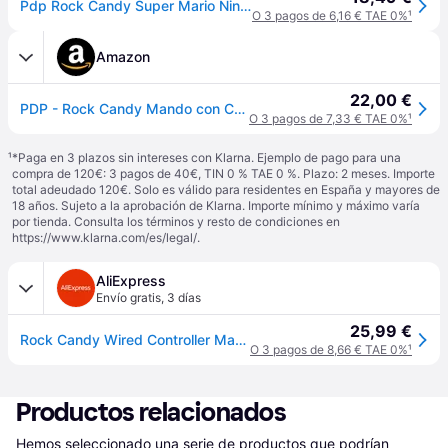
Pdp Rock Candy Super Mario Nintendo Switch Controller Rojo
O 3 pagos de 6,16 € TAE 0%
¹
Amazon
22,00 €
PDP - Rock Candy Mando con Cable para Nintendo Switch Mario (Nintendo Switch)
O 3 pagos de 7,33 € TAE 0%
¹
¹
*Paga en 3 plazos sin intereses con Klarna. Ejemplo de pago para una
compra de 120€: 3 pagos de 40€, TIN 0 % TAE 0 %. Plazo: 2 meses. Importe
total adeudado 120€. Solo es válido para residentes en España y mayores de
18 años. Sujeto a la aprobación de Klarna. Importe mínimo y máximo varía
por tienda. Consulta los términos y resto de condiciones en
https://www.klarna.com/es/legal/
.
AliExpress
Envío gratis
,
3 días
25,99 €
Rock Candy Wired Controller Mario Licenciado - SWITCH 1
O 3 pagos de 8,66 € TAE 0%
¹
Productos relacionados
Hemos seleccionado una serie de productos que podrían 