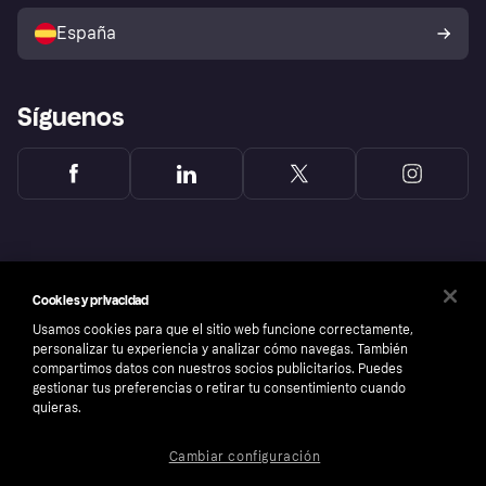
Vende con Klarna
Plataformas y socios
Política de protección al
comprador de Klarna
Tu derecho de desistimiento
España
Reclamaciones
Síguenos
Cookies y privacidad
Usamos cookies para que el sitio web funcione correctamente,
personalizar tu experiencia y analizar cómo navegas. También
compartimos datos con nuestros socios publicitarios. Puedes
gestionar tus preferencias o retirar tu consentimiento cuando
quieras.
Copyright © 2005-2026 Klarna Bank AB (publ). Sede central: Stockholm, Sweden. Todos
Cambiar configuración
los derechos reservados. Klarna Bank AB (publ). Sveavägen 46, 111 34 Stockholm.
Número de empresa: 556737-0431