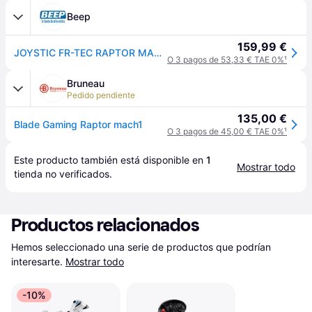
Beep
159,99 €
JOYSTIC FR-TEC RAPTOR MACH 1 | HOTAS COMBO | PC
O 3 pagos de 53,33 € TAE 0%
¹
Bruneau
Pedido pendiente
135,00 €
Blade Gaming Raptor mach1
O 3 pagos de 45,00 € TAE 0%
¹
Este producto también está disponible en 
1
Mostrar todo
tienda
 no verificados.
Productos relacionados
Hemos seleccionado una serie de productos que podrían 
interesarte.
Mostrar todo
-10%