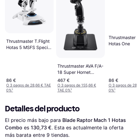
Thrustmaster T
Thrustmaster T.Flight
Hotas One
Hotas 5 MSFS Special
Edition
Thrustmaster AVA F/A-
18 Super Hornet
Flightstick Joystick
86 €
467 €
86 €
Modular Réplica del
O 3 pagos de 28,66 € TAE
O 3 pagos de 155,66 €
O 3 pagos de 28,
0%
¹
TAE 0%
¹
0%
¹
F/18C Hornet
Detalles del producto
El precio más bajo para 
Blade Raptor Mach 1 Hotas 
Combo
 es 
130,73 €
. Esta es actualmente la oferta 
más barata entre 
9
 tiendas.