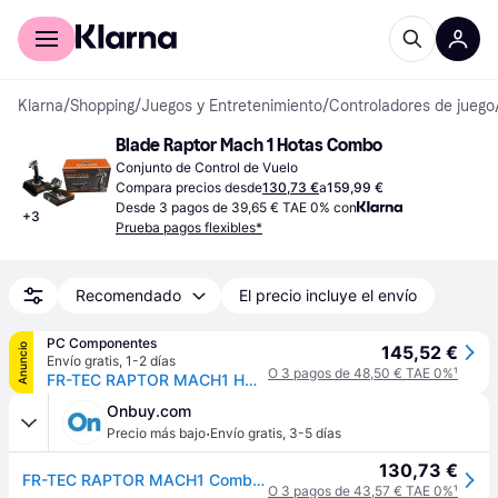
Comprar con Klarna
Para empresas
Klarna
/
Shopping
/
Juegos y Entretenimiento
/
Controladores de juego
Blade Raptor Mach 1 Hotas Combo
Conjunto de Control de Vuelo
Compara precios desde
130,73 €
a
159,99 €
Desde 3 pagos de 39,65 € TAE 0% con
+
3
Prueba pagos flexibles*
Recomendado
El precio incluye el envío
PC Componentes
Anuncio
145,52 €
Envío gratis
,
1-2 días
O 3 pagos de 48,50 € TAE 0%
¹
FR-TEC RAPTOR MACH1 HOTAS Combo Flight Stick
Onbuy.com
·
Precio más bajo
Envío gratis
,
3-5 días
130,73 €
FR-TEC RAPTOR MACH1 Combo de Palanca de Vuelo HOTAS
O 3 pagos de 43,57 € TAE 0%
¹