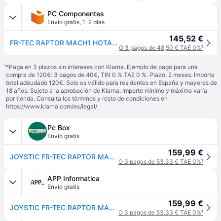
PC Componentes
Envío gratis
,
1-2 días
145,52 €
FR-TEC RAPTOR MACH1 HOTAS Combo Flight Stick
O 3 pagos de 48,50 € TAE 0%
¹
¹
*Paga en 3 plazos sin intereses con Klarna. Ejemplo de pago para una
compra de 120€: 3 pagos de 40€, TIN 0 % TAE 0 %. Plazo: 2 meses. Importe
total adeudado 120€. Solo es válido para residentes en España y mayores de
18 años. Sujeto a la aprobación de Klarna. Importe mínimo y máximo varía
por tienda. Consulta los términos y resto de condiciones en
https://www.klarna.com/es/legal/
.
Pc Box
Envío gratis
159,99 €
JOYSTIC FR-TEC RAPTOR MACH 1 | HOTAS COMBO | PC
O 3 pagos de 53,33 € TAE 0%
¹
APP Informatica
Envío gratis
159,99 €
JOYSTIC FR-TEC RAPTOR MACH 1 | HOTAS COMBO | PC
O 3 pagos de 53,33 € TAE 0%
¹