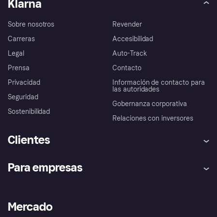
Klarna
Sobre nosotros
Revender
Carreras
Accesibilidad
Legal
Auto-Track
Prensa
Contacto
Privacidad
Información de contacto para
las autoridades
Seguridad
Gobernanza corporativa
Sostenibilidad
Relaciones con inversores
Clientes
Ayuda
Promesa de protección contra
Para empresas
el fraude
Inicio de sesión
Nuestra promesa
Asistencia al comerciante
Portal de desarrolladores
Klarna app
Bienestar financiero
Acceso empresas
Estado operativo
Mercado
Directorio de tiendas
Configuración de privacidad