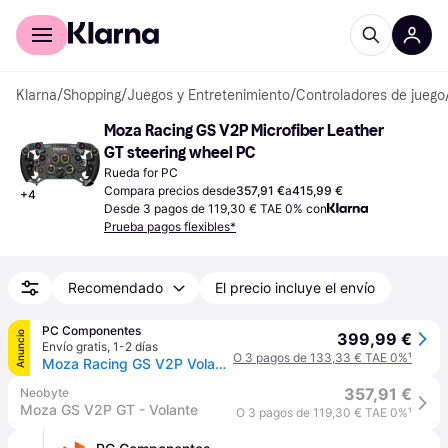
Comprar con Klarna
Para empresas
Klarna
/
Shopping
/
Juegos y Entretenimiento
/
Controladores de juego
Moza Racing GS V2P Microfiber Leather 
GT steering wheel PC
Rueda for PC
Compara precios desde
357,91 €
a
415,99 €
+
4
Desde 3 pagos de 119,30 € TAE 0% con
Prueba pagos flexibles*
Recomendado
El precio incluye el envío
PC Componentes
Anuncio
399,99 €
Envío gratis
,
1-2 días
O 3 pagos de 133,33 € TAE 0%
¹
Moza Racing GS V2P Volante de Carreras
357,91 €
Neobyte
Moza GS V2P GT - Volante
O 3 pagos de 119,30 € TAE 0%
¹