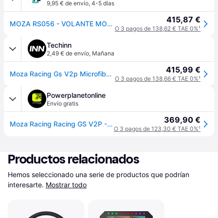
9,95 € de envío
,
4-5 días
415,87 €
MOZA RS056 - VOLANTE MOZA GS V2P.
O 3 pagos de 138,62 € TAE 0%
¹
Techinn
2,49 € de envío
,
Mañana
415,99 €
Moza Racing Gs V2p Microfiber Leather Rs056 Steering Wheel Plateado
O 3 pagos de 138,66 € TAE 0%
¹
Powerplanetonline
Envío gratis
369,90 €
Moza Racing Racing GS V2P - Volante PC
O 3 pagos de 123,30 € TAE 0%
¹
Productos relacionados
Hemos seleccionado una serie de productos que podrían 
interesarte.
Mostrar todo