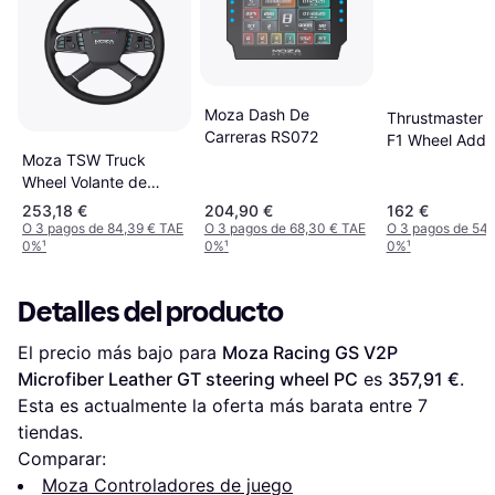
Moza Dash De
Thrustmaster F
Carreras RS072
F1 Wheel Add-
Moza TSW Truck
Black
Wheel Volante de
Carreras
253,18 €
204,90 €
162 €
O 3 pagos de 84,39 € TAE
O 3 pagos de 68,30 € TAE
O 3 pagos de 54,
0%
¹
0%
¹
0%
¹
Detalles del producto
El precio más bajo para 
Moza Racing GS V2P 
Microfiber Leather GT steering wheel PC
 es 
357,91 €
. 
Esta es actualmente la oferta más barata entre 
7
tiendas.
Comparar:
Moza Controladores de juego