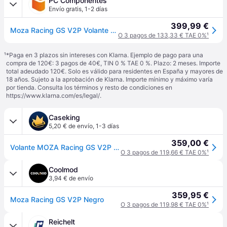
PC Componentes
Envío gratis
,
1-2 días
399,99 €
Moza Racing GS V2P Volante de Carreras
O 3 pagos de 133,33 € TAE 0%
¹
¹
*Paga en 3 plazos sin intereses con Klarna. Ejemplo de pago para una
compra de 120€: 3 pagos de 40€, TIN 0 % TAE 0 %. Plazo: 2 meses. Importe
total adeudado 120€. Solo es válido para residentes en España y mayores de
18 años. Sujeto a la aprobación de Klarna. Importe mínimo y máximo varía
por tienda. Consulta los términos y resto de condiciones en
https://www.klarna.com/es/legal/
.
Caseking
5,20 € de envío
,
1-3 días
359,00 €
Volante MOZA Racing GS V2P Pele-Microfibra
O 3 pagos de 119,66 € TAE 0%
¹
Coolmod
3,94 € de envío
359,95 €
Moza Racing GS V2P Negro
O 3 pagos de 119,98 € TAE 0%
¹
Reichelt