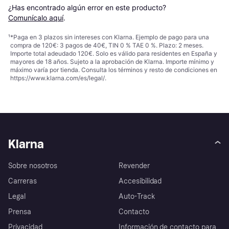
¿Has encontrado algún error en este producto? 
Comunícalo aquí
.
¹
*Paga en 3 plazos sin intereses con Klarna. Ejemplo de pago para una
compra de 120€: 3 pagos de 40€, TIN 0 % TAE 0 %. Plazo: 2 meses.
Importe total adeudado 120€. Solo es válido para residentes en España y
mayores de 18 años. Sujeto a la aprobación de Klarna. Importe mínimo y
máximo varía por tienda. Consulta los términos y resto de condiciones en
https://www.klarna.com/es/legal/
.
Klarna
Sobre nosotros
Revender
Carreras
Accesibilidad
Legal
Auto-Track
Prensa
Contacto
Privacidad
Información de contacto para