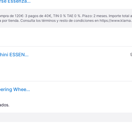
Moza Racing X Automobili Lamborghini Squadra Corse Essenza Scv12 Volante Sim Racing Steering Wheel
ompra de 120€: 3 pagos de 40€, TIN 0 % TAE 0 %. Plazo: 2 meses. Importe total
a por tienda. Consulta los términos y resto de condiciones en
https://www.klarna.
MOZA RS070 - Volante MOZA x Automobili Lamborghini ESSENZA SCV12
Moza Racing Rs070 Lamborghini Essenza Scv12 Steering Wheel Plateado
cados.