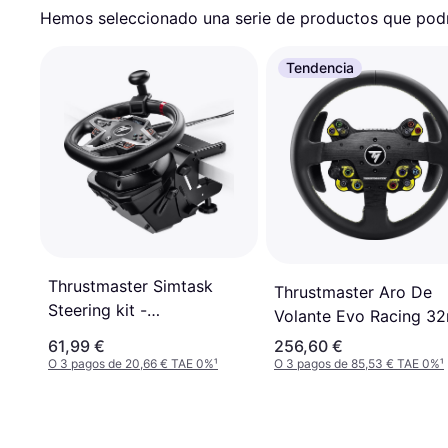
Hemos seleccionado una serie de productos que podrí
Tendencia
Thrustmaster Simtask
Thrustmaster Aro De
Steering kit -
Volante Evo Racing 32
(PC/PS4/PS5/XBox)
Leather
61,99 €
256,60 €
O 3 pagos de 20,66 € TAE 0%
¹
O 3 pagos de 85,53 € TAE 0%
¹