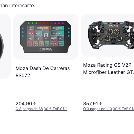
an interesarte.
Moza Racing GS V2P
Moza Dash De Carreras
Microfiber Leather GT
RS072
steering wheel PC
r
204,90 €
357,91 €
O 3 pagos de 68,30 € TAE 0%
¹
O 3 pagos de 119,30 € TAE 0