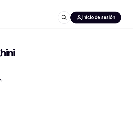
Inicio de sesión
Más información
les de oficina
Qué es Klarna?
ini 
s
las categorías