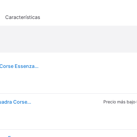
o
Características
Moza Racing X Automobili Lamborghini Squadra Corse Essenza Scv12 Volante Sim Racing Steering Wheel
Volante MOZA Racing X Automobili Lamborghini Squadra Corse Essenza SCV12 Sim Racing Steering Wheel
·
Precio más bajo