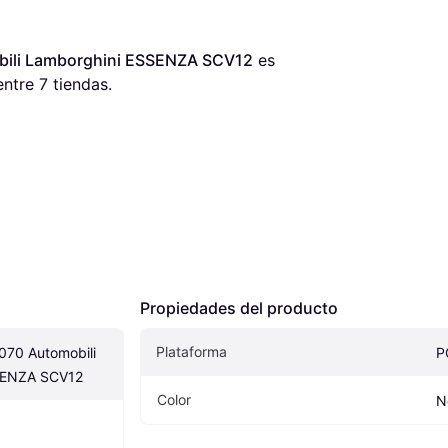
bili Lamborghini ESSENZA SCV12
 es 
entre 
7
 tiendas.
Propiedades del producto
Plataforma
70 Automobili 
P
SENZA SCV12
Color
N