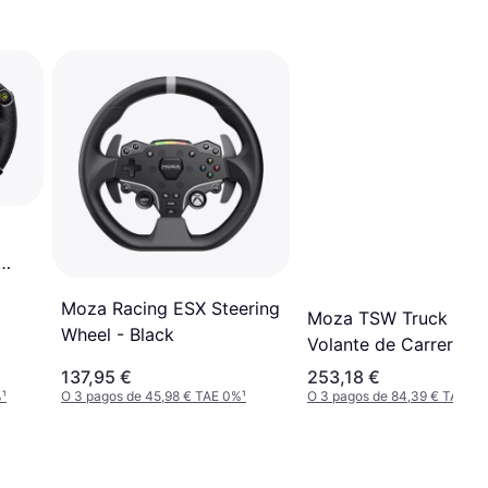
Moza Racing ESX Steering
Moza TSW Truck Whe
Wheel - Black
Volante de Carreras
137,95 €
253,18 €
%
¹
O 3 pagos de 45,98 € TAE 0%
¹
O 3 pagos de 84,39 € TAE 0