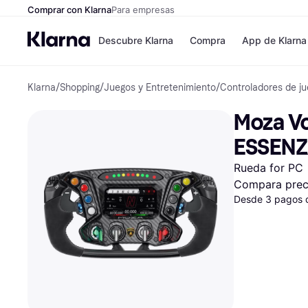
Comprar con Klarna
Para empresas
Descubre Klarna
Compra
App de Klarna
Klarna
/
Shopping
/
Juegos y Entretenimiento
/
Controladores de j
Formas de pag
Tiendas
Formas de pago
MediaMarkt
Moza Vo
Paga ahora
Shein
Paga en 3 plazos
Zalando Priv
ESSENZ
Paga en 30 días
Zara
Financiación
JD Sports
Rueda for PC
Klarna en Apple 
Compara prec
Desde 3 pagos 
Directorio de tie