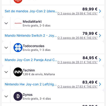
89,99 €
Set de mandos Joy-Con 2 (derecho e izquierdo)
O 3 pagos de 29,99 € TAE 0%
¹
MediaMarkt
Envío gratis
,
2-5 días
79,99 €
Mando Nintendo Switch 2 - Joy-Con Set, Para 2, Vibración HD Sensor de ratón, Azul y Rojo
O 3 pagos de 26,66 € TAE 0%
¹
Todoconsolas
Envío gratis
,
1-3 días
84,95 €
Mando Joy-Con 2 Pareja Azul Claro / Rojo Claro Switch 2
O 3 pagos de 28,31 € TAE 0%
¹
Techinn
1,99 € de envío
,
Mañana
83,49 €
Nintendo Hw Joy-con 2 Left/right Controller Transparente
O 3 pagos de 27,83 € TAE 0%
¹
Dynos
D
Envío gratis
,
3-4 días