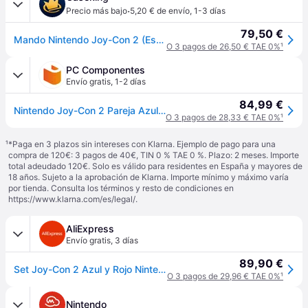
·
Precio más bajo
5,20 € de envío
,
1-3 días
79,50 €
Mando Nintendo Joy-Con 2 (Esq-Dir) Azul Claro/Rojo Claro
O 3 pagos de 26,50 € TAE 0%
¹
PC Componentes
Envío gratis
,
1-2 días
84,99 €
Nintendo Joy-Con 2 Pareja Azul Claro/Rojo Claro para Nintendo Switch 2
O 3 pagos de 28,33 € TAE 0%
¹
¹
*Paga en 3 plazos sin intereses con Klarna. Ejemplo de pago para una
compra de 120€: 3 pagos de 40€, TIN 0 % TAE 0 %. Plazo: 2 meses. Importe
total adeudado 120€. Solo es válido para residentes en España y mayores de
18 años. Sujeto a la aprobación de Klarna. Importe mínimo y máximo varía
por tienda. Consulta los términos y resto de condiciones en
https://www.klarna.com/es/legal/
.
AliExpress
Envío gratis
,
3 días
89,90 €
Set Joy-Con 2 Azul y Rojo Nintendo Switch 2 - Nuevo
O 3 pagos de 29,96 € TAE 0%
¹
Nintendo