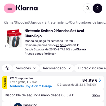
Comprar con Klarna
Para empresas
Klarna
/
Shopping
/
Juegos y Entretenimiento
/
Controladores de juego
Nintendo Switch 2 Mandos Set Azul 
Claro Rojo
Mando de juego for Nintendo Switch 2
Compara precios desde
79,50 €
a
90,00 €
+
3
Desde 3 pagos de 26,50 € TAE 0% con
Prueba pagos flexibles*
Versiones
Recomendado
El precio incluye e
PC Componentes
Anuncio
84,99 €
Envío gratis
,
1-2 días
O 3 pagos de 28,33 € TAE 0%
¹
Nintendo Joy-Con 2 Pareja Azul Claro/Rojo Claro para Nintendo Switch 2
Disponible de segunda mano desde 
68,59 €
Show
Caseking