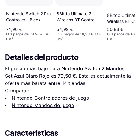
Nintendo Switch 2 Pro
8Bitdo Ultimate 2
8Bitdo Ultimat
Controller - Black
Wireless BT Controller
Wireless BT Con
- Black
- White
74,90 €
54,99 €
50,83 €
O 3 pagos de 24,96 € TAE
O 3 pagos de 18,33 € TAE
O 3 pagos de 16,
0%
¹
0%
¹
0%
¹
Detalles del producto
El precio más bajo para 
Nintendo Switch 2 Mandos 
Set Azul Claro Rojo
 es 
79,50 €
. Esta es actualmente la 
oferta más barata entre 
14
 tiendas.
Comparar:
Nintendo Controladores de juego
Nintendo Mandos de juego
Características