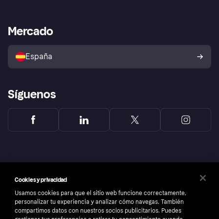
Nuestra promesa
Asistencia al comerciante
Portal de desarrolladores
Klarna app
Bienestar financiero
Acceso empresas
Estado operativo
Mercado
Directorio de tiendas
Configuración de privacidad
Vende con Klarna
Plataformas y socios
Política de protección al
comprador de Klarna
Tu derecho de desistimiento
España
Reclamaciones
Síguenos
Cookies y privacidad
Usamos cookies para que el sitio web funcione correctamente,
personalizar tu experiencia y analizar cómo navegas. También
compartimos datos con nuestros socios publicitarios. Puedes