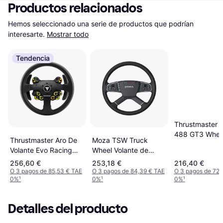
Productos relacionados
Hemos seleccionado una serie de productos que podrían 
interesarte.
Mostrar todo
Tendencia
Thrustmaster F
488 GT3 Whee
Thrustmaster Aro De
Moza TSW Truck
(Black)
Volante Evo Racing
Wheel Volante de
32r Leather
Carreras
256,60 €
253,18 €
216,40 €
O 3 pagos de 85,53 € TAE
O 3 pagos de 84,39 € TAE
O 3 pagos de 72,
0%
¹
0%
¹
0%
¹
Detalles del producto