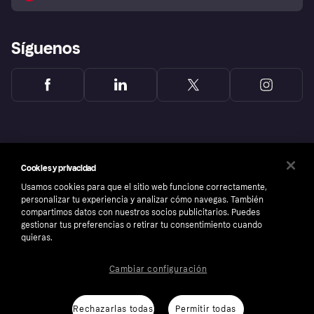
Reclamaciones
Síguenos
Cookies y privacidad
Usamos cookies para que el sitio web funcione correctamente,
personalizar tu experiencia y analizar cómo navegas. También
compartimos datos con nuestros socios publicitarios. Puedes
gestionar tus preferencias o retirar tu consentimiento cuando
quieras.
Copyright © 2005-2026 Klarna Bank AB (publ). Sede central: Stockholm, Sweden. Todos
Cambiar configuración
los derechos reservados. Klarna Bank AB (publ). Sveavägen 46, 111 34 Stockholm.
Número de empresa: 556737-0431
Aviso Sobre Cookies
Klarna.com
Rechazarlas todas
Permitir todas