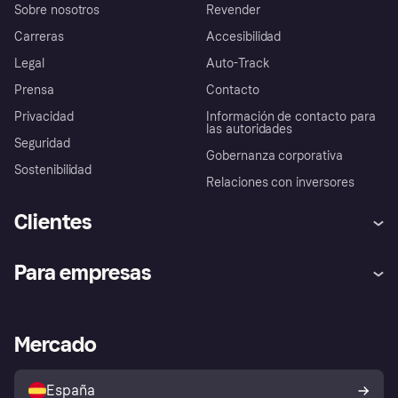
Sobre nosotros
Revender
Carreras
Accesibilidad
Legal
Auto-Track
Prensa
Contacto
Privacidad
Información de contacto para
las autoridades
Seguridad
Gobernanza corporativa
Sostenibilidad
Relaciones con inversores
Clientes
Ayuda
Promesa de protección contra
Para empresas
el fraude
Inicio de sesión
Nuestra promesa
Asistencia al comerciante
Portal de desarrolladores
Klarna app
Bienestar financiero
Acceso empresas
Estado operativo
Mercado
Directorio de tiendas
Configuración de privacidad
Vende con Klarna
Plataformas y socios
Política de protección al
comprador de Klarna
Tu derecho de desistimiento
España