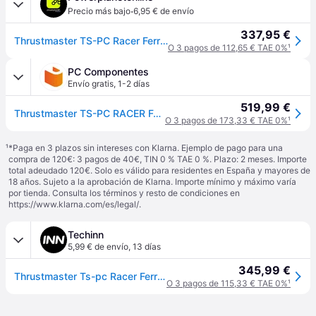
·
Precio más bajo
6,95 € de envío
337,95 €
Thrustmaster TS-PC Racer Ferrari 488 Challenge Edition Negro USB 2.0 Volante Analógico/Digital
O 3 pagos de 112,65 € TAE 0%
¹
PC Componentes
Envío gratis
,
1-2 días
519,99 €
Thrustmaster TS-PC RACER Ferrari 488 Challenge Edition
O 3 pagos de 173,33 € TAE 0%
¹
¹
*Paga en 3 plazos sin intereses con Klarna. Ejemplo de pago para una
compra de 120€: 3 pagos de 40€, TIN 0 % TAE 0 %. Plazo: 2 meses. Importe
total adeudado 120€. Solo es válido para residentes en España y mayores de
18 años. Sujeto a la aprobación de Klarna. Importe mínimo y máximo varía
por tienda. Consulta los términos y resto de condiciones en
https://www.klarna.com/es/legal/
.
Techinn
5,99 € de envío
,
13 días
345,99 €
Thrustmaster Ts-pc Racer Ferrari 488 Challenge Edition Steering Wheel Negro
O 3 pagos de 115,33 € TAE 0%
¹