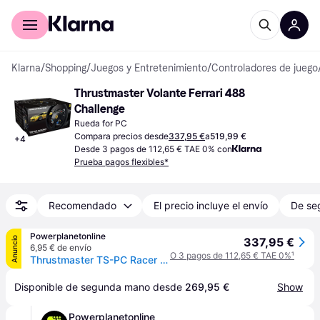
Comprar con Klarna
Para empresas
Klarna
/
Shopping
/
Juegos y Entretenimiento
/
Controladores de juego
Thrustmaster Volante Ferrari 488 
Challenge
Rueda for PC
Compara precios desde
337,95 €
a
519,99 €
+
4
Desde 3 pagos de 112,65 € TAE 0% con
Prueba pagos flexibles*
Recomendado
El precio incluye el envío
De se
Powerplanetonline
Anuncio
337,95 €
6,95 € de envío
O 3 pagos de 112,65 € TAE 0%
¹
Thrustmaster TS-PC Racer Ferrari 488 Challenge Edition Negro USB 2.0 Volante Analógico/Digital
Disponible de segunda mano desde 
269,95 €
Show
Powerplanetonline