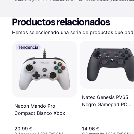
Productos relacionados
Hemos seleccionado una serie de productos que podrí
Tendencia
Natec Genesis PV65
Negro Gamepad PC,
Nacon Mando Pro
Playstation 3
Compact Blanco Xbox
20,99 €
14,96 €
O 3 pagos de 6,99 € TAE 0%
¹
O 3 pagos de 4,98 € TAE 0%
¹