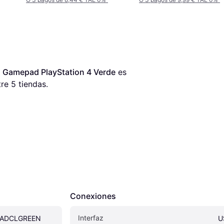
amepad PlayStation 4 Verde
 es 
re 
5
 tiendas.
Conexiones
Interfaz
ADCLGREEN 
U