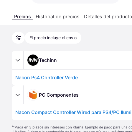
Precios
Historial de precios
Detalles del product
El precio incluye el envío
Techinn
Nacon Ps4 Controller Verde
PC Componentes
Nacon Compact Controller Wired para PS4/PC Ilum
¹
*Paga en 3 plazos sin intereses con Klarna. Ejemplo de pago para una c
18 años. Sujeto a la aprobación de Klarna. Importe mínimo y máximo varí