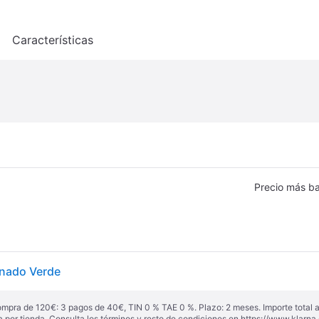
o
Características
Precio más ba
inado Verde
ompra de 120€: 3 pagos de 40€, TIN 0 % TAE 0 %. Plazo: 2 meses. Importe total
a por tienda. Consulta los términos y resto de condiciones en
https://www.klarna.