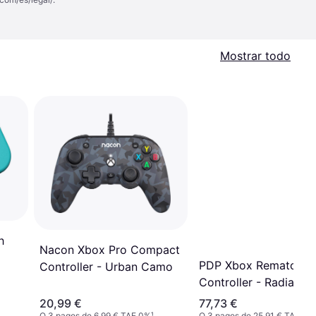
Mostrar todo
h
Nacon Xbox Pro Compact
PDP Xbox Rematch W
Controller - Urban Camo
Controller - Radial Wh
20,99 €
77,73 €
O 3 pagos de 6,99 € TAE 0%
¹
O 3 pagos de 25,91 € TAE 0%