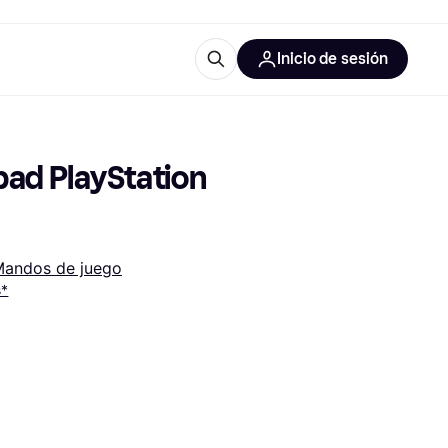
Inicio de sesión
Más información
les de oficina
Qué es Klarna?
 PlayStation 
andos de juego
s*
las categorías