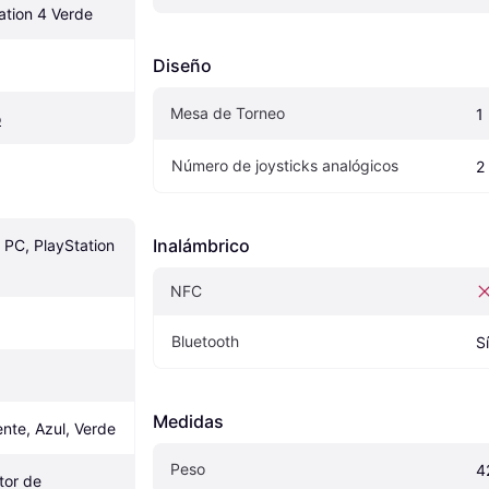
tion 4 Verde
Diseño
Mesa de Torneo
1
o
Número de joysticks analógicos
2
Inalámbrico
PC, PlayStation 
NFC
Bluetooth
S
Medidas
nte, Azul, Verde
Peso
4
or de 