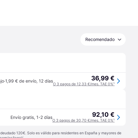
Recomendado
36,99 €
·
jo
1,99 € de envío
,
12 días
O 3 pagos de 12,33 €/mes. TAE 0%
¹
92,10 €
Envío gratis
,
1-2 días
O 3 pagos de 30,70 €/mes. TAE 0%
¹
 adeudado 120€. Solo es válido para residentes en España y mayores de
com/es/legal/
.