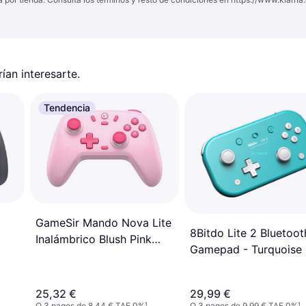
an interesarte.
Tendencia
GameSir Mando Nova Lite
8Bitdo Lite 2 Bluetoot
Inalámbrico Blush Pink
Gamepad - Turquoise
Sticks
25,32 €
29,99 €
O 3 pagos de 8,44 € TAE 0%
¹
O 3 pagos de 9,99 € TAE 0%
¹