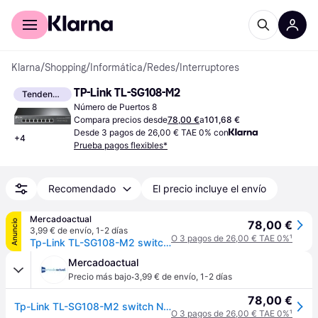
Comprar con Klarna
Para empresas
Klarna
/
Shopping
/
Informática
/
Redes
/
Interruptores
TP-Link TL-SG108-M2
Tendencia
Número de Puertos 8
Compara precios desde
78,00 €
a
101,68 €
Desde 3 pagos de 26,00 € TAE 0% con
+
4
Prueba pagos flexibles*
Recomendado
El precio incluye el envío
Mercadoactual
Anuncio
78,00 €
3,99 € de envío
,
1-2 días
O 3 pagos de 26,00 € TAE 0%
¹
Tp-Link TL-SG108-M2 switch Negro
Mercadoactual
·
Precio más bajo
3,99 € de envío
,
1-2 días
78,00 €
Tp-Link TL-SG108-M2 switch Negro
O 3 pagos de 26,00 € TAE 0%
¹