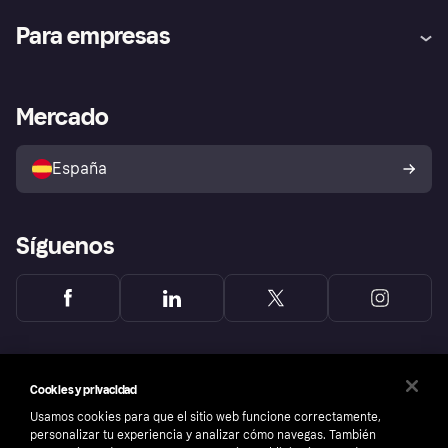
Ayuda
Promesa de protección contra
Para empresas
el fraude
Inicio de sesión
Nuestra promesa
Asistencia al comerciante
Portal de desarrolladores
Klarna app
Bienestar financiero
Acceso empresas
Estado operativo
Mercado
Directorio de tiendas
Configuración de privacidad
Vende con Klarna
Plataformas y socios
Política de protección al
comprador de Klarna
Tu derecho de desistimiento
España
Reclamaciones
Síguenos
Cookies y privacidad
Usamos cookies para que el sitio web funcione correctamente,
personalizar tu experiencia y analizar cómo navegas. También