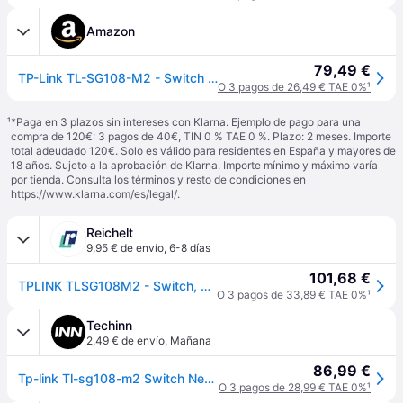
Amazon
79,49 €
TP-Link TL-SG108-M2 - Switch ethernet 2.5G, 8 Puertos, Plug & Play
O 3 pagos de 26,49 € TAE 0%
¹
¹
*Paga en 3 plazos sin intereses con Klarna. Ejemplo de pago para una
compra de 120€: 3 pagos de 40€, TIN 0 % TAE 0 %. Plazo: 2 meses. Importe
total adeudado 120€. Solo es válido para residentes en España y mayores de
18 años. Sujeto a la aprobación de Klarna. Importe mínimo y máximo varía
por tienda. Consulta los términos y resto de condiciones en
https://www.klarna.com/es/legal/
.
Reichelt
9,95 € de envío
,
6-8 días
101,68 €
TPLINK TLSG108M2 - Switch, 8 puertos, 2,5 Gigabit Ethernet
O 3 pagos de 33,89 € TAE 0%
¹
Techinn
2,49 € de envío
,
Mañana
86,99 €
Tp-link Tl-sg108-m2 Switch Negro One Size / EU Plug 220V
O 3 pagos de 28,99 € TAE 0%
¹