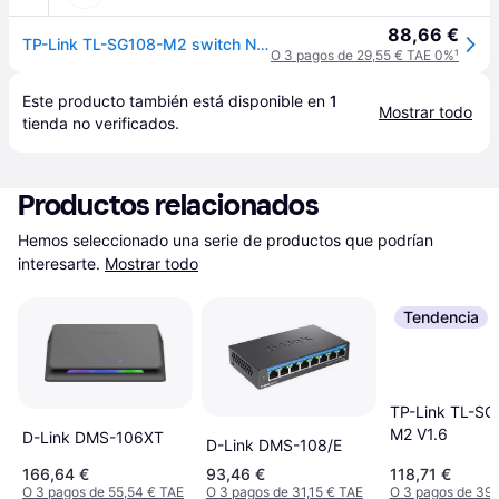
88,66 €
TP-Link TL-SG108-M2 switch No administrado 2.5G Ethernet TL-SG108-M2
O 3 pagos de 29,55 € TAE 0%
¹
Este producto también está disponible en 
1
Mostrar todo
tienda
 no verificados.
Productos relacionados
Hemos seleccionado una serie de productos que podrían 
interesarte.
Mostrar todo
Tendencia
TP-Link TL-SG
M2 V1.6
D-Link DMS-106XT
D-Link DMS-108/E
166,64 €
93,46 €
118,71 €
O 3 pagos de 55,54 € TAE
O 3 pagos de 31,15 € TAE
O 3 pagos de 39,