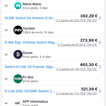
Mano Mano
Envío gratis
,
3 días
302,29 €
DLINK Switch De Armario D-link Dgs-1026mp
O 3 pagos de 100,76 € TAE 0%
¹
Techinn
1,99 € de envío
,
10 días
273,99 €
D-link Dgs-1026mp Switch Negro One Size / EU Plug 220V
O 3 pagos de 91,33 € TAE 0%
¹
Dynos
D
Envío gratis
,
3-4 días
465,30 €
Switch D-Link 26 Puertos Gigabit Max Poe
O 3 pagos de 155,10 € TAE 0%
¹
Pc Box
Envío gratis
521,39 €
D-Link DGS-1026MP Switch 24xGB PoE+ 2xSFP
O 3 pagos de 173,79 € TAE 0%
¹
APP Informatica
Envío gratis