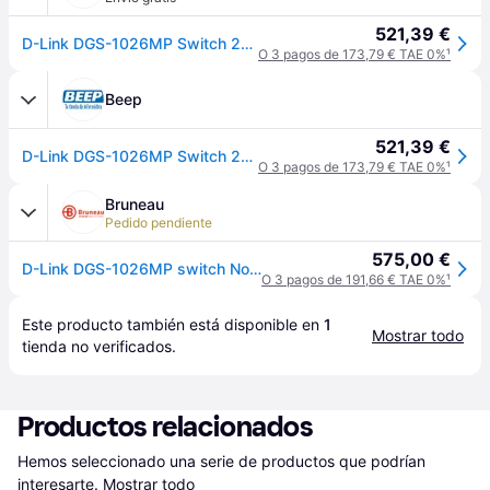
521,39 €
D-Link DGS-1026MP Switch 24xGB PoE+ 2xSFP
O 3 pagos de 173,79 € TAE 0%
¹
Beep
521,39 €
D-Link DGS-1026MP Switch 24xGB PoE+ 2xSFP
O 3 pagos de 173,79 € TAE 0%
¹
Bruneau
Pedido pendiente
575,00 €
D-Link DGS-1026MP switch No administrado Gigabit Ethernet (10/100/1000) EnergÃa sobre Ethernet (PoE) Negro, Gris
O 3 pagos de 191,66 € TAE 0%
¹
Este producto también está disponible en 
1
Mostrar todo
tienda
 no verificados.
Productos relacionados
Hemos seleccionado una serie de productos que podrían 
interesarte.
Mostrar todo