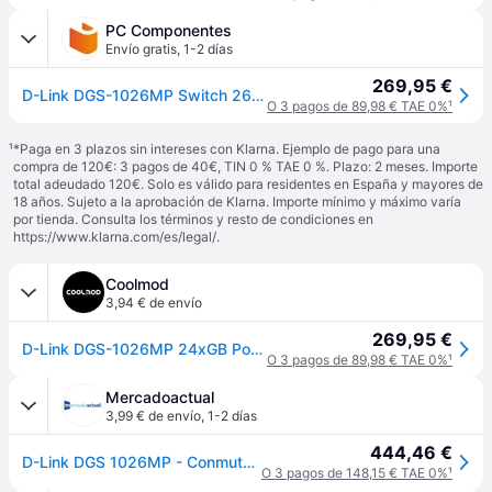
PC Componentes
Envío gratis
,
1-2 días
269,95 €
D-Link DGS-1026MP Switch 26 Puertos Gigabit
O 3 pagos de 89,98 € TAE 0%
¹
¹
*Paga en 3 plazos sin intereses con Klarna. Ejemplo de pago para una
compra de 120€: 3 pagos de 40€, TIN 0 % TAE 0 %. Plazo: 2 meses. Importe
total adeudado 120€. Solo es válido para residentes en España y mayores de
18 años. Sujeto a la aprobación de Klarna. Importe mínimo y máximo varía
por tienda. Consulta los términos y resto de condiciones en
https://www.klarna.com/es/legal/
.
Coolmod
3,94 € de envío
269,95 €
D-Link DGS-1026MP 24xGB PoE+ 2xSFP - Switch
O 3 pagos de 89,98 € TAE 0%
¹
Mercadoactual
3,99 € de envío
,
1-2 días
444,46 €
D-Link DGS 1026MP - Conmutador - sin gestionar - 24 x 10/100/1000 (PoE) + 2 x Gigabit SFP combinado
O 3 pagos de 148,15 € TAE 0%
¹