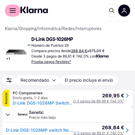
Comprar con Klarna
Para empresas
Klarna
/
Shopping
/
Informática
/
Redes
/
Interruptores
D-Link DGS-1026MP
Número de Puertos 26
Compara precios desde
268,84 €
a
575,00 €
Desde 3 pagos de 89,61 € TAE 0% con
+
1
Prueba pagos flexibles*
Recomendado
El precio incluye el envío
PC Componentes
Anuncio
269,95 €
Envío gratis
,
1-2 días
O 3 pagos de 89,98 € TAE 0%
¹
D-Link DGS-1026MP Switch 26 Puertos Gigabit
Senetic
Precio más bajo
268,84 €
D-Link DGS-1026MP switch No administrado Gigabit Ethernet DGS-1026MP
O 3 pagos de 89,61 € TAE 0%
¹