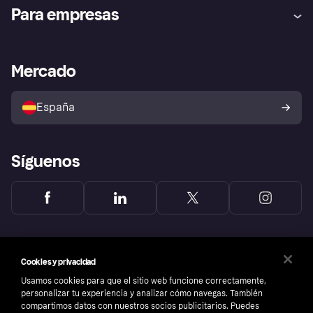
Ayuda
Promesa de protección contra
Para empresas
el fraude
Inicio de sesión
Nuestra promesa
Asistencia al comerciante
Portal de desarrolladores
Klarna app
Bienestar financiero
Acceso empresas
Estado operativo
Mercado
Directorio de tiendas
Configuración de privacidad
Vende con Klarna
Plataformas y socios
Política de protección al
comprador de Klarna
Tu derecho de desistimiento
España
Reclamaciones
Síguenos
Cookies y privacidad
Usamos cookies para que el sitio web funcione correctamente,
personalizar tu experiencia y analizar cómo navegas. También
compartimos datos con nuestros socios publicitarios. Puedes