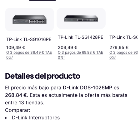
TP-Link TL-SG1428PE
TP-Link TL-S
TP-Link TL-SG1016PE
109,49 €
209,49 €
279,95 €
O 3 pagos de 36,49 € TAE
O 3 pagos de 69,83 € TAE
O 3 pagos de 93,
0%
¹
0%
¹
0%
¹
Detalles del producto
El precio más bajo para 
D-Link DGS-1026MP
 es 
268,84 €
. Esta es actualmente la oferta más barata 
entre 
13
 tiendas.
Comparar:
D-Link Interruptores