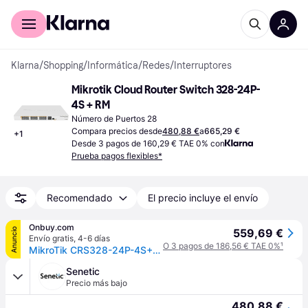
Comprar con Klarna
Para empresas
Klarna
/
Shopping
/
Informática
/
Redes
/
Interruptores
Mikrotik Cloud Router Switch 328-24P-
4S + RM
Número de Puertos 28
Compara precios desde
480,88 €
a
665,29 €
+
1
Desde 3 pagos de 160,29 € TAE 0% con
Prueba pagos flexibles*
Recomendado
El precio incluye el envío
Onbuy.com
Anuncio
559,69 €
Envío gratis
,
4-6 días
O 3 pagos de 186,56 € TAE 0%
¹
MikroTik CRS328-24P-4S+RM
Senetic
Precio más bajo
480,88 €