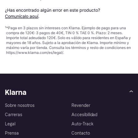
¿Has encontrado algún error en este producto? 
Comunícalo aquí
.
¹
*Paga en 3 plazos sin intereses con Klarna. Ejemplo de pago para una
compra de 120€: 3 pagos de 40€, TIN 0 % TAE 0 %. Plazo: 2 meses.
Importe total adeudado 120€. Solo es válido para residentes en España y
mayores de 18 años. Sujeto a la aprobación de Klarna. Importe mínimo y
máximo varía por tienda. Consulta los términos y resto de condiciones en
https://www.klarna.com/es/legal/
.
Klarna
Sobre nosotros
Revender
Carreras
Accesibilidad
Legal
Auto-Track
Prensa
Contacto