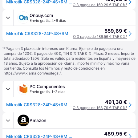
Mikrotik CRS328-24P-4S+RM switch Gestionado L2/L3 CRS328-24P-4S+RM
O 3 pagos de 160,29 € TAE 0%
¹
Onbuy.com
Envío gratis
,
4-6 días
559,69 €
MikroTik CRS328-24P-4S+RM
O 3 pagos de 186,56 € TAE 0%
¹
¹
*Paga en 3 plazos sin intereses con Klarna. Ejemplo de pago para una
compra de 120€: 3 pagos de 40€, TIN 0 % TAE 0 %. Plazo: 2 meses. Importe
total adeudado 120€. Solo es válido para residentes en España y mayores de
18 años. Sujeto a la aprobación de Klarna. Importe mínimo y máximo varía
por tienda. Consulta los términos y resto de condiciones en
https://www.klarna.com/es/legal/
.
PC Componentes
Envío gratis
,
1-2 días
491,38 €
Mikrotik CRS328-24P-4S+RM Switch 24 Puertos Gigabit PoE + 4 SFP+
O 3 pagos de 163,79 € TAE 0%
¹
Amazon
489,95 €
Mikrotik CRS328-24P-4S+RM - CRS328-24P-4S+RM