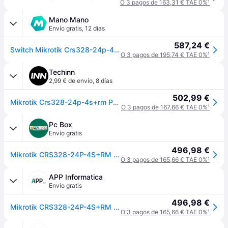
O 3 pagos de 163,31 € TAE 0%
¹
Mano Mano
Envío gratis
,
12 días
587,24 €
Switch Mikrotik Crs328-24p-4s+rm 28p Poe (poe+: 24) 450w Gestionado Gigabit/10g
O 3 pagos de 195,74 € TAE 0%
¹
Techinn
2,99 € de envío
,
8 días
502,99 €
Mikrotik Crs328-24p-4s+rm Poe Router Transparente One Size / EU Plug 220V
O 3 pagos de 167,66 € TAE 0%
¹
Pc Box
Envío gratis
496,98 €
Mikrotik CRS328-24P-4S+RM Switch 24xGB 4xSFP+ L5
O 3 pagos de 165,66 € TAE 0%
¹
APP Informatica
Envío gratis
496,98 €
Mikrotik CRS328-24P-4S+RM Switch 24xGB 4xSFP+ L5
O 3 pagos de 165,66 € TAE 0%
¹