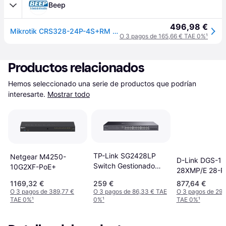
Beep
496,98 €
Mikrotik CRS328-24P-4S+RM Switch 24xGB 4xSFP+ L5
O 3 pagos de 165,66 € TAE 0%
¹
Productos relacionados
Hemos seleccionado una serie de productos que podrían 
interesarte.
Mostrar todo
TP-Link SG2428LP
Netgear M4250-
D-Link DGS-15
Switch Gestionado
10G2XF-PoE+
28XMP/E 28-P
L2/L2+ Gigabit
Gigabit Stacka
1169,32 €
259 €
877,64 €
POE + 4 SFP+
O 3 pagos de 389,77 €
O 3 pagos de 86,33 € TAE
O 3 pagos de 292
TAE 0%
¹
0%
¹
TAE 0%
¹