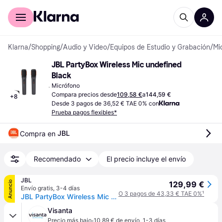
Comprar con Klarna
Para empresas
Klarna
/
Shopping
/
Audio y Video
/
Equipos de Estudio y Grabación
/
Mi
JBL PartyBox Wireless Mic undefined 
Black
Micrófono
Compara precios desde
109,58 €
a
144,59 €
+
8
Desde 3 pagos de 36,52 € TAE 0% con
Prueba pagos flexibles*
JBL
Compra en 
Recomendado
El precio incluye el envío
JBL
Anuncio
129,99 €
Envío gratis
,
3-4 días
O 3 pagos de 43,33 € TAE 0%
¹
JBL PartyBox Wireless Mic Black
Visanta
·
Precio más bajo
10,89 € de envío
,
1-3 días