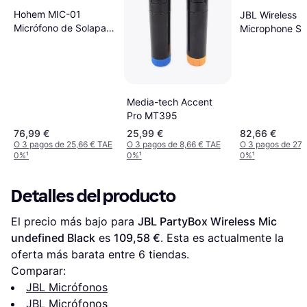
Hohem MIC-01
JBL Wireless
Micrófono de Solapa
Microphone Se
Inalámbrico 100m
pack
Media-tech Accent
Pro MT395
76,99 €
25,99 €
82,66 €
O 3 pagos de 25,66 € TAE
O 3 pagos de 8,66 € TAE
O 3 pagos de 27,
0%
¹
0%
¹
0%
¹
Detalles del producto
El precio más bajo para 
JBL PartyBox Wireless Mic 
undefined Black
 es 
109,58 €
. Esta es actualmente la 
oferta más barata entre 
6
 tiendas.
Comparar:
JBL Micrófonos
JBL Micrófonos