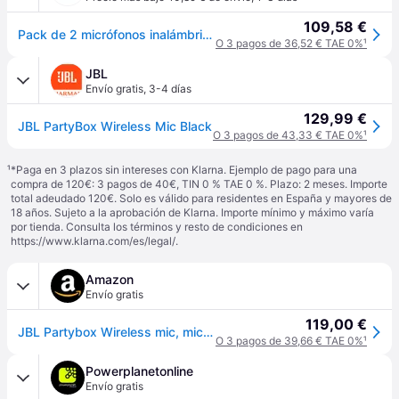
109,58 €
Pack de 2 micrófonos inalámbricos JBL Partybox II
O 3 pagos de 36,52 € TAE 0%
¹
JBL
Envío gratis
,
3-4 días
129,99 €
JBL PartyBox Wireless Mic Black
O 3 pagos de 43,33 € TAE 0%
¹
¹
*Paga en 3 plazos sin intereses con Klarna. Ejemplo de pago para una
compra de 120€: 3 pagos de 40€, TIN 0 % TAE 0 %. Plazo: 2 meses. Importe
total adeudado 120€. Solo es válido para residentes en España y mayores de
18 años. Sujeto a la aprobación de Klarna. Importe mínimo y máximo varía
por tienda. Consulta los términos y resto de condiciones en
https://www.klarna.com/es/legal/
.
Amazon
Envío gratis
119,00 €
JBL Partybox Wireless mic, micrófonos set inalámbricos con 2 micros y receptor inalámbrico de doble canal UHF, con baterías AA reemplazables, rendimiento de calidad con los altavoces PartyBox, negro
O 3 pagos de 39,66 € TAE 0%
¹
Powerplanetonline
Envío gratis