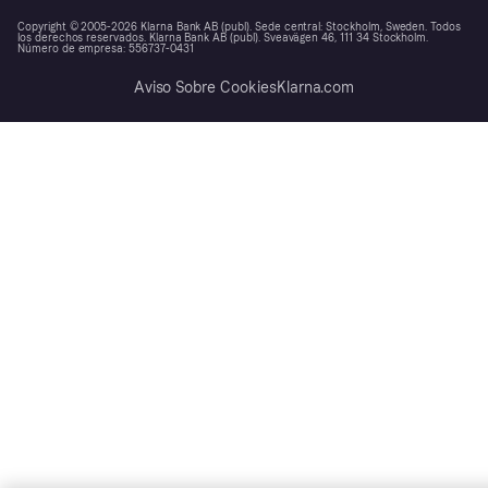
Copyright © 2005-2026 Klarna Bank AB (publ). Sede central: Stockholm, Sweden. Todos
los derechos reservados. Klarna Bank AB (publ). Sveavägen 46, 111 34 Stockholm.
Número de empresa: 556737-0431
Aviso Sobre Cookies
Klarna.com