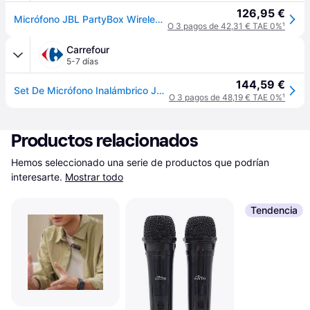
126,95 €
Micrófono JBL PartyBox Wireless Mic Negro (Pack-2) Inalámbrico 2,4 GHz
O 3 pagos de 42,31 € TAE 0%
¹
Carrefour
5-7 días
144,59 €
Set De Micrófono Inalámbrico Jbl Partybox Negro (pack-2)
O 3 pagos de 48,19 € TAE 0%
¹
Productos relacionados
Hemos seleccionado una serie de productos que podrían 
interesarte.
Mostrar todo
Tendencia