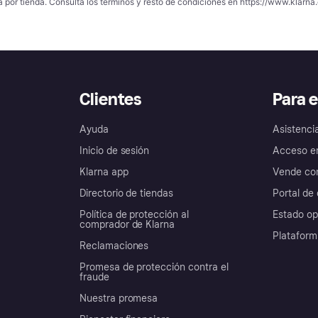
a por tienda. Consulta los términos y resto de condiciones en
https://www.klarna.
Clientes
Para 
Ayuda
Asistenci
Inicio de sesión
Acceso e
Klarna app
Vende con
Directorio de tiendas
Portal de 
Política de protección al
Estado op
comprador de Klarna
Plataform
Reclamaciones
Promesa de protección contra el
fraude
Nuestra promesa