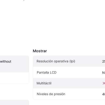
Mostrar
Resolución operativa (lpi)
ithout 
2
Pantalla LCD
N
Multitáctil
Niveles de presión
4