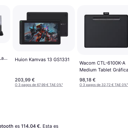
La
Huion Kamvas 13 GS1331
Wacom CTL-6100K-A
as
Medium Tablet Gráfic
203,99 €
98,18 €
O 3 pagos de 67,99 € TAE 0%
¹
O 3 pagos de 32,72 € TAE 0%
¹
etooth
 es 
114,04 €
. Esta es 