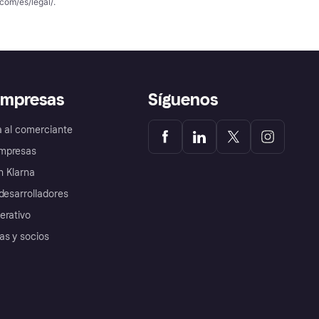
com/es/legal/
.
empresas
Síguenos
a al comerciante
mpresas
 Klarna
desarrolladores
erativo
as y socios