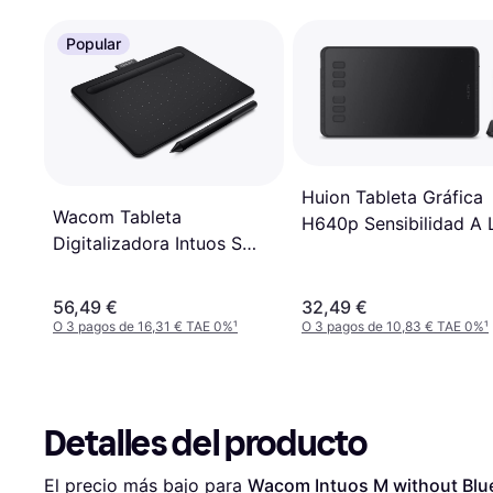
Popular
Huion Tableta Gráfica
Wacom Tableta
H640p Sensibilidad A 
Digitalizadora Intuos S
Presión 8192 Y 6 Tecl
Negra
Rápidas Negro
56,49 €
32,49 €
O 3 pagos de 16,31 € TAE 0%
¹
O 3 pagos de 10,83 € TAE 0%
¹
Detalles del producto
El precio más bajo para 
Wacom Intuos M without Blu