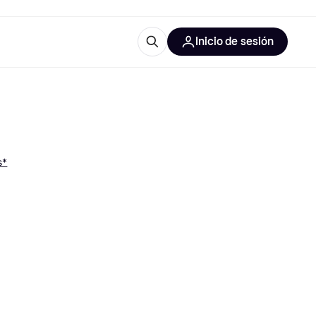
Inicio de sesión
Más información
iales de oficina
Qué es Klarna?
s*
 las categorías