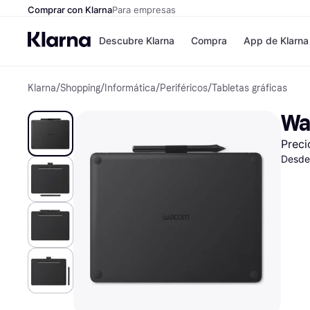
Comprar con Klarna
Para empresas
Descubre Klarna
Compra
App de Klarna
Klarna
/
Shopping
/
Informática
/
Periféricos
/
Tabletas gráficas
Tiendas
Formas de pag
Formas de pago
MediaMarkt
Wa
Paga ahora
Shein
Paga en 3 plazos
Zalando Prive
Preci
Paga en 30 días
Zara
Financiación
JD Sports
Desde
Klarna en Apple 
Directorio de tien