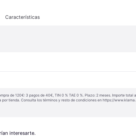
o
Características
ompra de 120€: 3 pagos de 40€, TIN 0 % TAE 0 %. Plazo: 2 meses. Importe total
a por tienda. Consulta los términos y resto de condiciones en
https://www.klarna.
an interesarte.