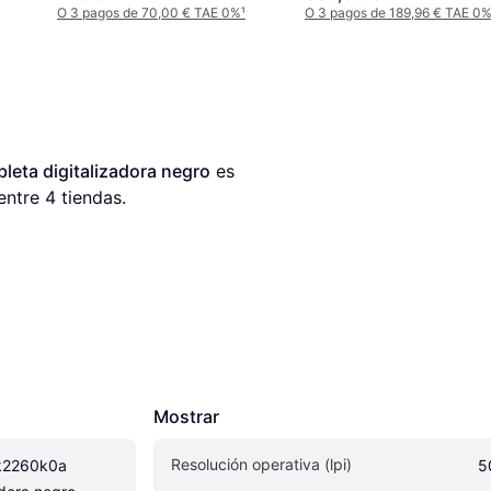
O 3 pagos de 70,00 € TAE 0%
¹
O 3 pagos de 189,96 € TAE 0
leta digitalizadora negro
 es 
entre 
4
 tiendas.
Mostrar
Resolución operativa (lpi)
k2260k0a 
5