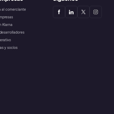
a al comerciante
mpresas
 Klarna
desarrolladores
erativo
as y socios