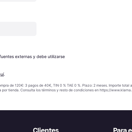
entes externas y debe utilizarse 
uí
.
ompra de 120€: 3 pagos de 40€, TIN 0 % TAE 0 %. Plazo: 2 meses. Importe total
a por tienda. Consulta los términos y resto de condiciones en
https://www.klarna.
Clientes
Para 