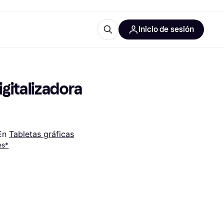
Inicio de sesión
Más información
les de oficina
Qué es Klarna?
italizadora 
En 
Tabletas gráficas
es*
las categorías