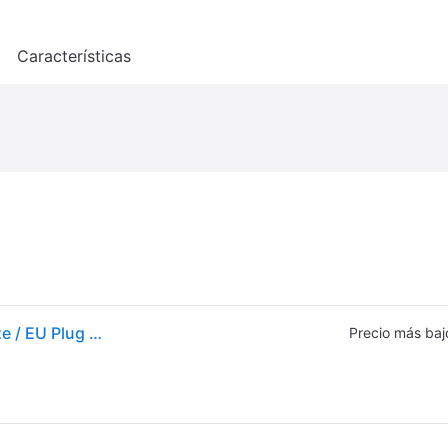
o
Características
Wacom Cintiq Pro 22 Graphics Tablet Negro One Size / EU Plug 220V
Precio más baj