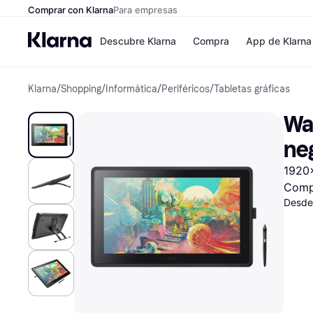
Comprar con Klarna
Para empresas
Descubre Klarna
Compra
App de Klarna
Klarna
/
Shopping
/
Informática
/
Periféricos
/
Tabletas gráficas
Formas de pag
Tiendas
Formas de pago
MediaMarkt
Wac
Paga ahora
Shein
Paga en 3 plazos
Zalando Priv
ne
Paga en 30 días
Zara
Financiación
JD Sports
1920x
Klarna en Apple 
Comp
Desde
Directorio de tie