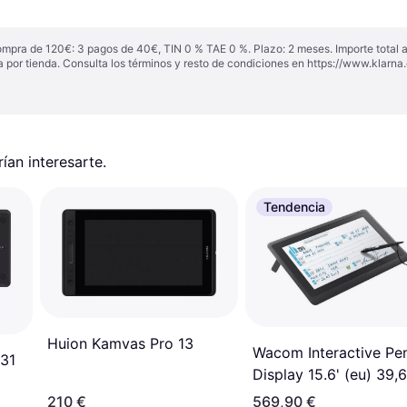
ompra de 120€: 3 pagos de 40€, TIN 0 % TAE 0 %. Plazo: 2 meses. Importe total
a por tienda. Consulta los términos y resto de condiciones en
https://www.klarna.
an interesarte.
Tendencia
Huion Kamvas Pro 13
Wacom Interactive Pe
31
Display 15.6' (eu) 39
(15.6' Negro Lcd
210 €
569,90 €