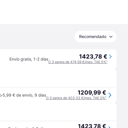
Recomendado
1423,78 €
Envío gratis
,
1-2 días
O 3 pagos de 474,59 €/mes. TAE 0%
¹
1209,99 €
·
o
5,99 € de envío
,
9 días
O 3 pagos de 403,33 €/mes. TAE 0%
¹
1423,78 €