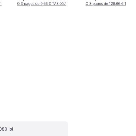
%
¹
O 3 pagos de 9,66 € TAE 0%
¹
O 3 pagos de 129,66 € TAE 0
080 lpi