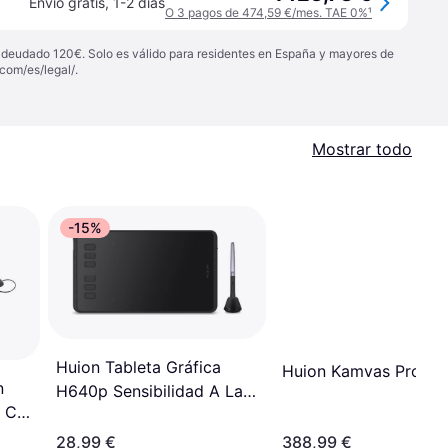
Envío gratis
,
1-2 días
O 3 pagos de 474,59 €/mes. TAE 0%
¹
 adeudado 120€. Solo es válido para residentes en España y mayores de
com/es/legal/
.
Mostrar todo
-15%
Huion Tableta Gráfica
Huion Kamvas Pro 16
n
H640p Sensibilidad A La
,6 Cm
Presión 8192 Y 6 Teclas
Rápidas Negro
28,99 €
388,99 €