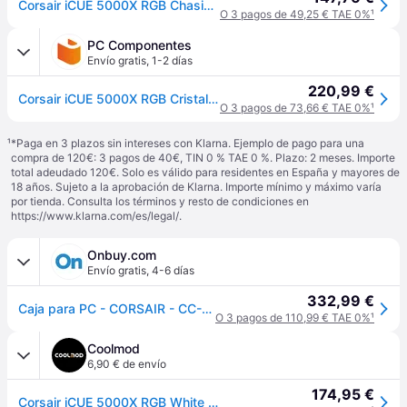
Corsair iCUE 5000X RGB Chasis Inteligente para PC ATX Semitorre con Cristal Templado (Cuatro Paneles Cristal Templado, Sistema de Gestión del Cableado RapidRoute, Tres Ventiladores RGB 120 mm) Blanco
O 3 pagos de 49,25 € TAE 0%
¹
PC Componentes
Envío gratis
,
1-2 días
220,99 €
Corsair iCUE 5000X RGB Cristal Templado USB 3.0 Blanca
O 3 pagos de 73,66 € TAE 0%
¹
¹
*Paga en 3 plazos sin intereses con Klarna. Ejemplo de pago para una
compra de 120€: 3 pagos de 40€, TIN 0 % TAE 0 %. Plazo: 2 meses. Importe
total adeudado 120€. Solo es válido para residentes en España y mayores de
18 años. Sujeto a la aprobación de Klarna. Importe mínimo y máximo varía
por tienda. Consulta los términos y resto de condiciones en
https://www.klarna.com/es/legal/
.
Onbuy.com
Envío gratis
,
4-6 días
332,99 €
Caja para PC - CORSAIR - CC-9011213-WW - ATX iCUE 5000X RGB - Torre media inteligente de vidrio templado - Blanco
O 3 pagos de 110,99 € TAE 0%
¹
Coolmod
6,90 € de envío
174,95 €
Corsair iCUE 5000X RGB White Cristal Templado