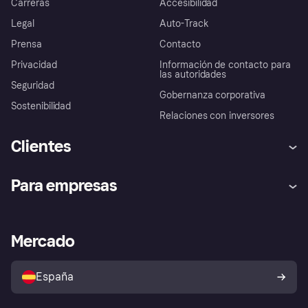
Carreras
Accesibilidad
Legal
Auto-Track
Prensa
Contacto
Privacidad
Información de contacto para
las autoridades
Seguridad
Gobernanza corporativa
Sostenibilidad
Relaciones con inversores
Clientes
Ayuda
Promesa de protección contra
Para empresas
el fraude
Inicio de sesión
Nuestra promesa
Asistencia al comerciante
Portal de desarrolladores
Klarna app
Bienestar financiero
Acceso empresas
Estado operativo
Mercado
Directorio de tiendas
Configuración de privacidad
Vende con Klarna
Plataformas y socios
Política de protección al
comprador de Klarna
Tu derecho de desistimiento
España
Reclamaciones