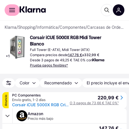
Comprar con Klarna
Para empresas
Klarna
/
Shopping
/
Informática
/
Componentes
/
Carcasas de Ordenador
Corsair iCUE 5000X RGB Midi Tower 
Blanco
Full Tower (E-ATX), Midi Tower (ATX)
Compara precios desde
147,76 €
a
332,99 €
+
1
Desde 3 pagos de 49,25 € TAE 0% con
Prueba pagos flexibles*
Color
Recomendado
El precio incluye el en
PC Componentes
Anuncio
220,99 €
Envío gratis
,
1-2 días
O 3 pagos de 73,66 € TAE 0%
¹
Corsair iCUE 5000X RGB Cristal Templado USB 3.0 Blanca
Amazon
Precio más bajo
147,76 €