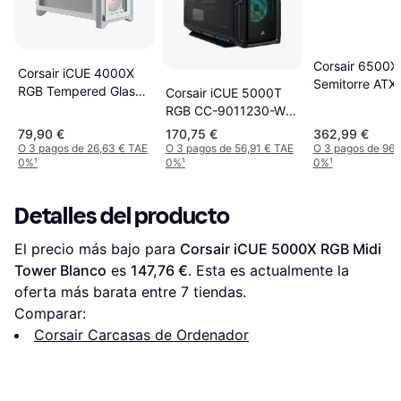
Corsair 6500X
Corsair iCUE 4000X
Semitorre ATX
RGB Tempered Glass
Corsair iCUE 5000T
Cristal Templ
USB 3.0 Blanca
RGB CC-9011230-WW
C Blanco/Alumi
White
79,90 €
170,75 €
362,99 €
O 3 pagos de 26,63 € TAE
O 3 pagos de 56,91 € TAE
O 3 pagos de 96,
0%
¹
0%
¹
0%
¹
Detalles del producto
El precio más bajo para 
Corsair iCUE 5000X RGB Midi 
Tower Blanco
 es 
147,76 €
. Esta es actualmente la 
oferta más barata entre 
7
 tiendas.
Comparar:
Corsair Carcasas de Ordenador