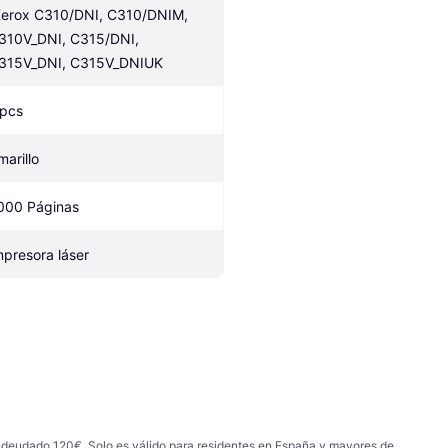
310V_DNI, C315/DNI, 
315V_DNI, C315V_DNIUK
 pcs
marillo
000 Páginas
mpresora láser
 adeudado 120€. Solo es válido para residentes en España y mayores de