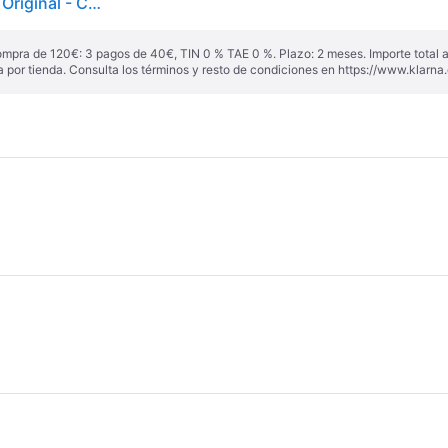
Cartucho de tóner - Xerox - 006R04359 - Amarillo - Original - Compatible con C310/C315
ompra de 120€: 3 pagos de 40€, TIN 0 % TAE 0 %. Plazo: 2 meses. Importe total
a por tienda. Consulta los términos y resto de condiciones en
https://www.klarna.