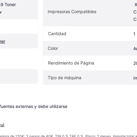
 Toner 
 Xerox C310/DNI, C310/DNIM, 
Impresoras Compatibles
w
C
C
Cantidad
1
ner
Color
A
Rendimiento de Página
2
Tipo de máquina
I
entes externas y debe utilizarse 
uí
.
ompra de 120€: 3 pagos de 40€, TIN 0 % TAE 0 %. Plazo: 2 meses. Importe total