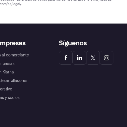
com/es/legal/
.
empresas
Síguenos
a al comerciante
mpresas
 Klarna
desarrolladores
erativo
as y socios