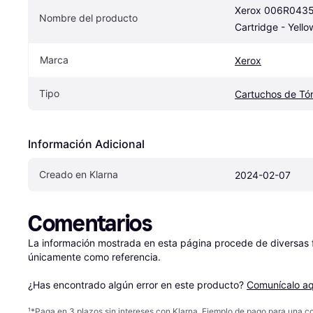
Xerox 006R04359
Nombre del producto
Cartridge - Yello
Marca
Xerox
Tipo
Cartuchos de Tó
Información Adicional
Creado en Klarna
2024-02-07
Comentarios
La información mostrada en esta página procede de diversas fu
únicamente como referencia.

¿Has encontrado algún error en este producto? 
Comunícalo aq
¹
*Paga en 3 plazos sin intereses con Klarna. Ejemplo de pago para una c