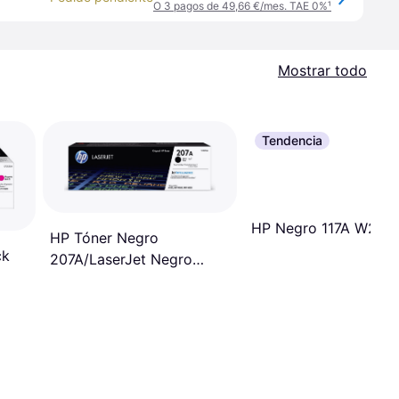
O 3 pagos de 49,66 €/mes. TAE 0%
¹
Mostrar todo
Tendencia
HP Negro 117A W207
HP Tóner Negro
ck
207A/LaserJet Negro
W2210A
o