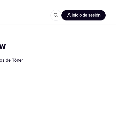
Inicio de sesión
Más información
les de oficina
Qué es Klarna?
ow
os de Tóner
las categorías