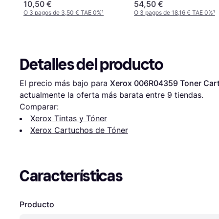
3ym60ae
10,50 €
54,50 €
O 3 pagos de 3,50 € TAE 0%
¹
O 3 pagos de 18,16 € TAE 0%
¹
Detalles del producto
El precio más bajo para 
Xerox 006R04359 Toner Cartr
actualmente la oferta más barata entre 
9
 tiendas.
Comparar:
Xerox Tintas y Tóner
Xerox Cartuchos de Tóner
Características
Producto