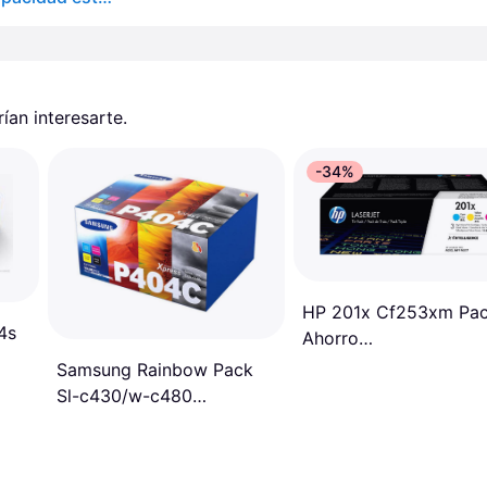
an interesarte.
-34%
HP 201x Cf253xm Pa
4s
Ahorro
Cian/Magenta/Amarill
Samsung Rainbow Pack
Sl-c430/w-c480
Multipack Toner