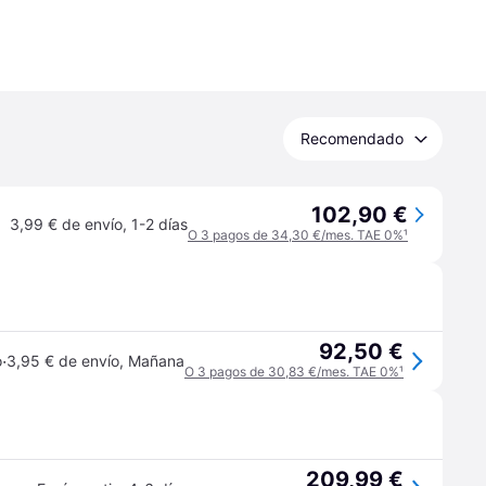
Recomendado
102,90 €
3,99 € de envío
,
1-2 días
O 3 pagos de 34,30 €/mes. TAE 0%
¹
92,50 €
·
o
3,95 € de envío
,
Mañana
O 3 pagos de 30,83 €/mes. TAE 0%
¹
209,99 €