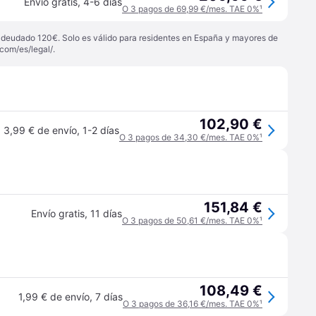
Envío gratis
,
4-6 días
O 3 pagos de 69,99 €/mes. TAE 0%
¹
 adeudado 120€. Solo es válido para residentes en España y mayores de
com/es/legal/
.
102,90 €
3,99 € de envío
,
1-2 días
O 3 pagos de 34,30 €/mes. TAE 0%
¹
151,84 €
Envío gratis
,
11 días
O 3 pagos de 50,61 €/mes. TAE 0%
¹
108,49 €
1,99 € de envío
,
7 días
O 3 pagos de 36,16 €/mes. TAE 0%
¹