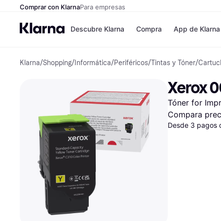
Comprar con Klarna
Para empresas
Descubre Klarna
Compra
App de Klarna
Klarna
/
Shopping
/
Informática
/
Periféricos
/
Tintas y Tóner
/
Cartuc
Formas de pag
Tiendas
Formas de pago
MediaMarkt
Xerox 0
Paga ahora
Shein
Paga en 3 plazos
Zalando Priv
Tóner for Impr
Paga en 30 días
Zara
Financiación
JD Sports
Compara prec
Klarna en Apple 
Desde 3 pagos 
Directorio de tie