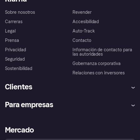
Sobre nosotros
Revender
Carreras
Accesibilidad
Legal
Auto-Track
Prensa
Contacto
Privacidad
Información de contacto para
las autoridades
Seguridad
Gobernanza corporativa
Sostenibilidad
Relaciones con inversores
Clientes
Ayuda
Promesa de protección contra
Para empresas
el fraude
Inicio de sesión
Nuestra promesa
Asistencia al comerciante
Portal de desarrolladores
Klarna app
Bienestar financiero
Acceso empresas
Estado operativo
Mercado
Directorio de tiendas
Configuración de privacidad
Vende con Klarna
Plataformas y socios
Política de protección al