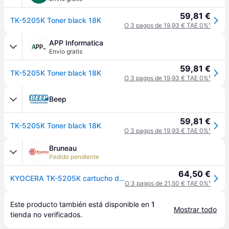
59,81 €
TK-5205K Toner black 18K
O 3 pagos de 19,93 € TAE 0%
¹
APP Informatica
Envío gratis
59,81 €
TK-5205K Toner black 18K
O 3 pagos de 19,93 € TAE 0%
¹
Beep
59,81 €
TK-5205K Toner black 18K
O 3 pagos de 19,93 € TAE 0%
¹
Bruneau
Pedido pendiente
64,50 €
KYOCERA TK-5205K cartucho de tÃ³ner 1 pieza(s) Original Negro
O 3 pagos de 21,50 € TAE 0%
¹
Este producto también está disponible en 
1
Mostrar todo
tienda
 no verificados.