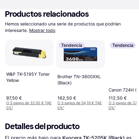
Productos relacionados
Hemos seleccionado una serie de productos que podrían 
interesarte.
Mostrar todo
Tendencia
Tendencia
W&P TK-5195Y Toner
Brother TN-3600XXL
Yellow
(Black)
Canon 724H (B
97,50 €
162,50 €
112,50 €
O 3 pagos de 32,50 € TAE
O 3 pagos de 54,16 € TAE
O 3 pagos de 37,
0%
¹
0%
¹
0%
¹
Detalles del producto
El precio más bajo para 
Kyocera TK-5205K (Black)
 es 