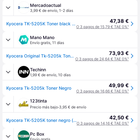
Mercadoactual
3,99 € de envío
,
1-2 días
47,38 €
Kyocera TK-5205K Toner black 18K
O 3 pagos de 15,79 € TAE 0%
¹
Mano Mano
Envío gratis
,
11 días
73,93 €
Kyocera Original Tk-5205k Toner Negro 18,000 Páginas (1t02r50nl0)
O 3 pagos de 24,64 € TAE 0%
¹
Techinn
1,99 € de envío
,
10 días
49,99 €
Kyocera Tk-5205k Toner Negro
O 3 pagos de 16,66 € TAE 0%
¹
123tinta
·
Precio más bajo
3,95 € de envío
42,50 €
Kyocera TK-5205K toner negro (original)
O 3 pagos de 14,16 € TAE 0%
¹
Pc Box
Envío gratis