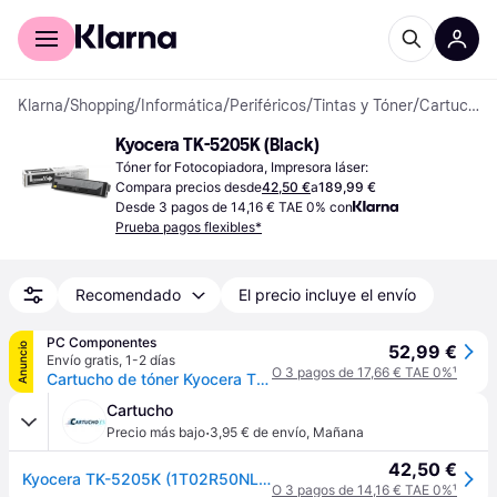
Comprar con Klarna
Para empresas
Klarna
/
Shopping
/
Informática
/
Periféricos
/
Tintas y Tóner
/
Cartuchos de Tóner
Kyocera TK-5205K (Black)
Tóner for Fotocopiadora, Impresora láser:
Compara precios desde
42,50 €
a
189,99 €
Desde 3 pagos de 14,16 € TAE 0% con
Prueba pagos flexibles*
Recomendado
El precio incluye el envío
PC Componentes
Anuncio
52,99 €
Envío gratis
,
1-2 días
O 3 pagos de 17,66 € TAE 0%
¹
Cartucho de tóner Kyocera TK-5205K Negro Original 18000 páginas
Cartucho
·
Precio más bajo
3,95 € de envío
,
Mañana
42,50 €
Kyocera TK-5205K (1T02R50NL0) toner negro
O 3 pagos de 14,16 € TAE 0%
¹