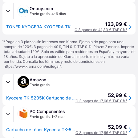
Onbuy.com
Envío gratis
,
4-6 días
123,99 €
TONER KYOCERA KYOCERA TK-5205K
O 3 pagos de 41,33 € TAE 0%
¹
¹
*Paga en 3 plazos sin intereses con Klarna. Ejemplo de pago para una
compra de 120€: 3 pagos de 40€, TIN 0 % TAE 0 %. Plazo: 2 meses. Importe
total adeudado 120€. Solo es válido para residentes en España y mayores de
18 años. Sujeto a la aprobación de Klarna. Importe mínimo y máximo varía
por tienda. Consulta los términos y resto de condiciones en
https://www.klarna.com/es/legal/
.
Amazon
Envío gratis
52,99 €
Kyocera TK-5205K Cartucho de tóner Negro 1T02R50NL0 para TASKalfa 356ci
O 3 pagos de 17,66 € TAE 0%
¹
PC Componentes
Envío gratis
,
1-2 días
52,99 €
Cartucho de tóner Kyocera TK-5205K Negro Original 18000 páginas
O 3 pagos de 17,66 € TAE 0%
¹