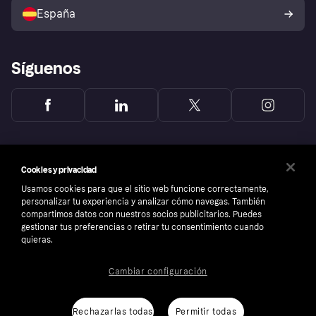
comprador de Klarna
Tu derecho de desistimiento
España
Reclamaciones
Síguenos
Cookies y privacidad
Usamos cookies para que el sitio web funcione correctamente,
personalizar tu experiencia y analizar cómo navegas. También
compartimos datos con nuestros socios publicitarios. Puedes
gestionar tus preferencias o retirar tu consentimiento cuando
quieras.
Cambiar configuración
Copyright © 2005-2026 Klarna Bank AB (publ). Sede central: Stockholm, Sweden. Todos
los derechos reservados. Klarna Bank AB (publ). Sveavägen 46, 111 34 Stockholm.
Número de empresa: 556737-0431
Rechazarlas todas
Permitir todas