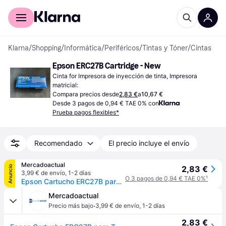
Comprar con Klarna
Para empresas
Klarna
/
Shopping
/
Informática
/
Periféricos
/
Tintas y Tóner
/
Cintas
Epson ERC27B Cartridge - New
Cinta for Impresora de inyección de tinta, Impresora 
matricial:
Compara precios desde
2,83 €
a
10,67 €
Desde 3 pagos de 0,94 € TAE 0% con
Prueba pagos flexibles*
Recomendado
El precio incluye el envío
Mercadoactual
Anuncio
2,83 €
3,99 € de envío
,
1-2 días
O 3 pagos de 0,94 € TAE 0%
¹
Epson Cartucho ERC27B para TM-U290/II, -U295, M-290, negro
Mercadoactual
·
Precio más bajo
3,99 € de envío
,
1-2 días
2,83 €