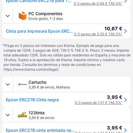
Epson Cartucho ERC27B para TM-U290/II, -U295, M-290, negro
O 3 pagos de 0,94 € TAE 0%
¹
PC Componentes
Envío gratis
,
1-2 días
10,67 €
Cinta para impresora Epson ERC-27B Negro para TM-U290/II, TM-U295, M-290
O 3 pagos de 3,55 € TAE 0%
¹
¹
*Paga en 3 plazos sin intereses con Klarna. Ejemplo de pago para una
compra de 120€: 3 pagos de 40€, TIN 0 % TAE 0 %. Plazo: 2 meses. Importe
total adeudado 120€. Solo es válido para residentes en España y mayores de
18 años. Sujeto a la aprobación de Klarna. Importe mínimo y máximo varía
por tienda. Consulta los términos y resto de condiciones en
https://www.klarna.com/es/legal/
.
Cartucho
3,95 € de envío
,
Mañana
3,95 €
Epson ERC27B Cinta negra
O 3 pagos de 1,31 € TAE 0%
¹
123tinta
3,95 € de envío
3,95 €
Epson ERC27B cinta entintada negra (original)