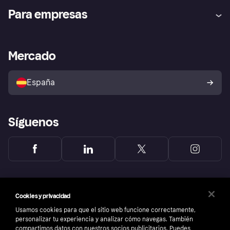
Ayuda
Promesa de protección contra
Para empresas
el fraude
Inicio de sesión
Nuestra promesa
Asistencia al comerciante
Portal de desarrolladores
Klarna app
Bienestar financiero
Acceso empresas
Estado operativo
Mercado
Directorio de tiendas
Configuración de privacidad
Vende con Klarna
Plataformas y socios
Política de protección al
comprador de Klarna
Tu derecho de desistimiento
España
Reclamaciones
Síguenos
Cookies y privacidad
Usamos cookies para que el sitio web funcione correctamente,
personalizar tu experiencia y analizar cómo navegas. También
compartimos datos con nuestros socios publicitarios. Puedes